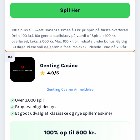
Spil Her
100 Spins til Sweet Bonanza Xmas à 1 kr. pr. spin på første overførsel
(min. 100 kr.). 10x gennemspilskrav på værdi af Spins + 100 kr.
overførsel, f.eks. 2.000 kr. Max 100 kr. pr. indsats under bonus. Gyldig
60 dage. Visse spil og gamble-features ekskluderede. Brud på vilkår
kan resultere i aflysning af gevinster. 21+ Hjælpelinje: StopSpillet.dk
#4
Selvudelukkelse: Rofus.nu Se fulde vilkår på
KapowCasino.dk
.
Genting Casino
4.9/5
Genting Casino Anmeldelse
Over 3.000 spil
Brugervenligt design
Et godt udvalg af klasisske og nye spillemaskiner
100% op til 500 kr.