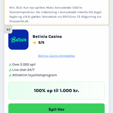
Min. 18 år. Kun nye spillere. Maks. bonusbeløb 1.000 kr.
(Gennemspilskrav: 10x indbetaling + bonusbeløb indenfor 60 dage)
Regler og vilkår gælder. Selvudeluk via ROFUS.nu. Få rådgivning via
Stopspillet.dk.
#2
Betinia Casino
5/5
Betinia Casino Anmeldelse
Over 2.000 spil
Live chat 24/7
Attraktivt loyalitetsprogram
100% op til 1.000 kr.
Spil Her