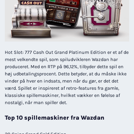
Hot Slot: 777 Cash Out Grand Platinum Edition er et af de
mest velkendte spil, som spiludvikleren Wazdan har
produceret. Med en RTP på 96,12%, tilbyder dette spil en
høj udbetalingsprocent. Dette betyder, at du måske ikke
vinder på hver en indsats, men når du gør, er det det
værd. Spillet er inspireret af retro-features fra gamle,
klassiske spillemaskiner, hvilket vækker en følelse af
nostalgi, når man spiller det.
Top 10 spillemaskiner fra Wazdan