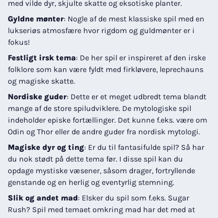
med vilde dyr, skjulte skatte og eksotiske planter.
Gyldne mønter
: Nogle af de mest klassiske spil med en
lukseriøs atmosfære hvor rigdom og guldmønter er i
fokus!
Festligt irsk tema
: De her spil er inspireret af den irske
folklore som kan være fyldt med firkløvere, leprechauns
og magiske skatte.
Nordiske guder
: Dette er et meget udbredt tema blandt
mange af de store spiludviklere. De mytologiske spil
indeholder episke fortællinger. Det kunne f.eks. være om
Odin og Thor eller de andre guder fra nordisk mytologi.
Magiske dyr og ting
: Er du til fantasifulde spil? Så har
du nok stødt på dette tema før. I disse spil kan du
opdage mystiske væsener, såsom drager, fortryllende
genstande og en herlig og eventyrlig stemning.
Slik og andet mad
: Elsker du spil som f.eks. Sugar
Rush? Spil med temaet omkring mad har det med at