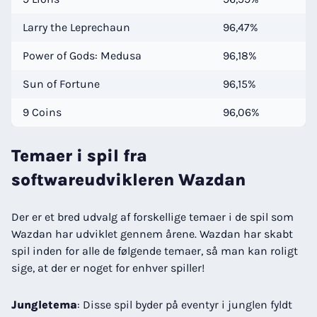
Larry the Leprechaun
96,47%
Power of Gods: Medusa
96,18%
Sun of Fortune
96,15%
9 Coins
96,06%
Temaer i spil fra
softwareudvikleren Wazdan
Der er et bred udvalg af forskellige temaer i de spil som
Wazdan har udviklet gennem årene. Wazdan har skabt
spil inden for alle de følgende temaer, så man kan roligt
sige, at der er noget for enhver spiller!
Jungletema
: Disse spil byder på eventyr i junglen fyldt