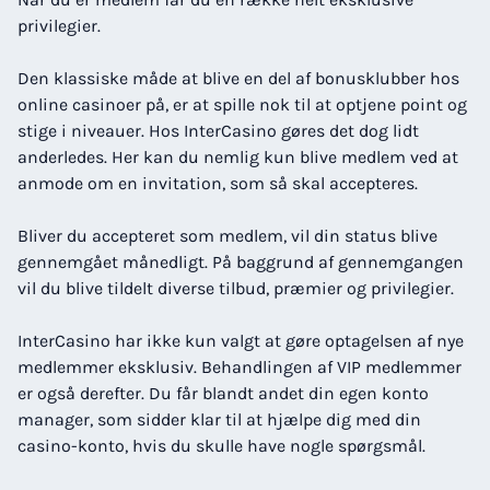
privilegier.
Den klassiske måde at blive en del af bonusklubber hos
online casinoer på, er at spille nok til at optjene point og
stige i niveauer. Hos InterCasino gøres det dog lidt
anderledes. Her kan du nemlig kun blive medlem ved at
anmode om en invitation, som så skal accepteres.
Bliver du accepteret som medlem, vil din status blive
gennemgået månedligt. På baggrund af gennemgangen
vil du blive tildelt diverse tilbud, præmier og privilegier.
InterCasino har ikke kun valgt at gøre optagelsen af nye
medlemmer eksklusiv. Behandlingen af VIP medlemmer
er også derefter. Du får blandt andet din egen konto
manager, som sidder klar til at hjælpe dig med din
casino-konto, hvis du skulle have nogle spørgsmål.