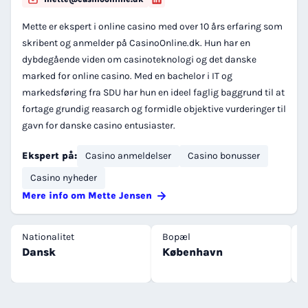
Mette er ekspert i online casino med over 10 års erfaring som
skribent og anmelder på CasinoOnline.dk. Hun har en
dybdegående viden om casinoteknologi og det danske
marked for online casino. Med en bachelor i IT og
markedsføring fra SDU har hun en ideel faglig baggrund til at
fortage grundig reasarch og formidle objektive vurderinger til
gavn for danske casino entusiaster.
Ekspert på:
Casino anmeldelser
Casino bonusser
Casino nyheder
Mere info om
Mette Jensen
Nationalitet
Bopæl
U
Dansk
København