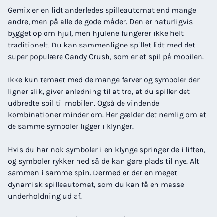
Gemix er en lidt anderledes spilleautomat end mange
andre, men på alle de gode måder. Den er naturligvis
bygget op om hjul, men hjulene fungerer ikke helt
traditionelt. Du kan sammenligne spillet lidt med det
super populære Candy Crush, som er et spil på mobilen.
Ikke kun temaet med de mange farver og symboler der
ligner slik, giver anledning til at tro, at du spiller det
udbredte spil til mobilen. Også de vindende
kombinationer minder om. Her gælder det nemlig om at
de samme symboler ligger i klynger.
Hvis du har nok symboler i en klynge springer de i liften,
og symboler rykker ned så de kan gøre plads til nye. Alt
sammen i samme spin. Dermed er der en meget
dynamisk spilleautomat, som du kan få en masse
underholdning ud af.