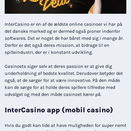
InterCasino er en af de ældste online casinoer vi har på
det danske marked og er dermed også pioner indenfor
softwares. Det er noget de har båret med sig i mange år.
Derfor er det også deres mission, at bidrage til en
spilleindustri, der er i konstant udvikling.
Casinoets siger selv at deres passion er at give dig
underholdning af bedste kvalitet. Derudover betyder det
også, at de sørger for at være innovative. På den måde
kan de sørge for at holde deres spillere tilfredse med
udvalget og med den måde casinoet kører på.
InterCasino app (mobil casino)
Hvis du godt kan lide at have muligheden for super nemt