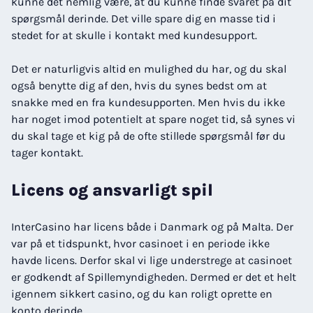
kunne det nemlig være, at du kunne finde svaret på dit
spørgsmål derinde. Det ville spare dig en masse tid i
stedet for at skulle i kontakt med kundesupport.
Det er naturligvis altid en mulighed du har, og du skal
også benytte dig af den, hvis du synes bedst om at
snakke med en fra kundesupporten. Men hvis du ikke
har noget imod potentielt at spare noget tid, så synes vi
du skal tage et kig på de ofte stillede spørgsmål før du
tager kontakt.
Licens og ansvarligt spil
InterCasino har licens både i Danmark og på Malta. Der
var på et tidspunkt, hvor casinoet i en periode ikke
havde licens. Derfor skal vi lige understrege at casinoet
er godkendt af Spillemyndigheden. Dermed er det et helt
igennem sikkert casino, og du kan roligt oprette en
konto derinde.