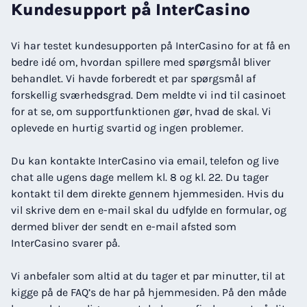
Kundesupport på InterCasino
Vi har testet kundesupporten på InterCasino for at få en
bedre idé om, hvordan spillere med spørgsmål bliver
behandlet. Vi havde forberedt et par spørgsmål af
forskellig sværhedsgrad. Dem meldte vi ind til casinoet
for at se, om supportfunktionen gør, hvad de skal. Vi
oplevede en hurtig svartid og ingen problemer.
Du kan kontakte InterCasino via email, telefon og live
chat alle ugens dage mellem kl. 8 og kl. 22. Du tager
kontakt til dem direkte gennem hjemmesiden. Hvis du
vil skrive dem en e-mail skal du udfylde en formular, og
dermed bliver der sendt en e-mail afsted som
InterCasino svarer på.
Vi anbefaler som altid at du tager et par minutter, til at
kigge på de FAQ’s de har på hjemmesiden. På den måde