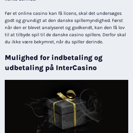
Før et online casino kan få licens, skal det undersøges
godt og grundigt at den danske spillemyndighed. Først
når den er blevet analyseret og godkendt, kan den få lov
til at tilbyde spil til de danske casino spillere. Derfor skal
du ikke være bekymret, når du spiller derinde.
Mulighed for indbetaling og
udbetaling på InterCasino