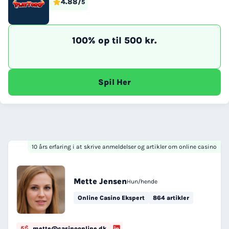
4.88/
5
100% op til 500 kr.
Spil Her
10 års erfaring i at skrive anmeldelser og artikler om online casino
Mette Jensen
Hun/hende
Online Casino Ekspert
864 artikler
mette@casinoonline.dk