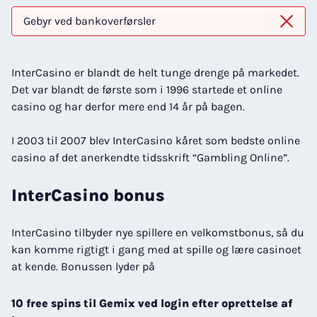
Gebyr ved bankoverførsler
InterCasino er blandt de helt tunge drenge på markedet.
Det var blandt de første som i 1996 startede et online
casino og har derfor mere end 14 år på bagen.
I 2003 til 2007 blev InterCasino kåret som bedste online
casino af det anerkendte tidsskrift “Gambling Online”.
InterCasino bonus
InterCasino tilbyder nye spillere en velkomstbonus, så du
kan komme rigtigt i gang med at spille og lære casinoet
at kende. Bonussen lyder på
10 free spins til Gemix ved login efter oprettelse af