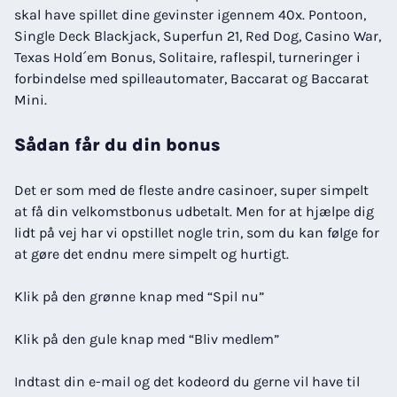
skal have spillet dine gevinster igennem 40x. Pontoon,
Single Deck Blackjack, Superfun 21, Red Dog, Casino War,
Texas Hold´em Bonus, Solitaire, raflespil, turneringer i
forbindelse med spilleautomater, Baccarat og Baccarat
Mini.
Sådan får du din bonus
Det er som med de fleste andre casinoer, super simpelt
at få din velkomstbonus udbetalt. Men for at hjælpe dig
lidt på vej har vi opstillet nogle trin, som du kan følge for
at gøre det endnu mere simpelt og hurtigt.
Klik på den grønne knap med “Spil nu”
Klik på den gule knap med “Bliv medlem”
Indtast din e-mail og det kodeord du gerne vil have til