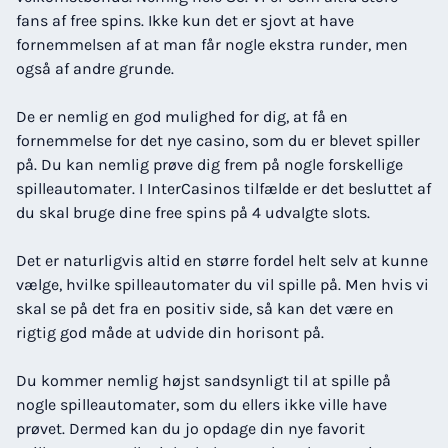
fans af free spins. Ikke kun det er sjovt at have
fornemmelsen af at man får nogle ekstra runder, men
også af andre grunde.
De er nemlig en god mulighed for dig, at få en
fornemmelse for det nye casino, som du er blevet spiller
på. Du kan nemlig prøve dig frem på nogle forskellige
spilleautomater. I InterCasinos tilfælde er det besluttet af
du skal bruge dine free spins på 4 udvalgte slots.
Det er naturligvis altid en større fordel helt selv at kunne
vælge, hvilke spilleautomater du vil spille på. Men hvis vi
skal se på det fra en positiv side, så kan det være en
rigtig god måde at udvide din horisont på.
Du kommer nemlig højst sandsynligt til at spille på
nogle spilleautomater, som du ellers ikke ville have
prøvet. Dermed kan du jo opdage din nye favorit