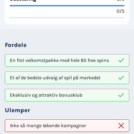
0/5
Fordele
En flot velkomstpakke med hele 85 free spins
Et af de bedste udvalg af spil på markedet
Eksklusiv og attraktiv bonusklub
Ulemper
Ikke så mange løbende kampagner