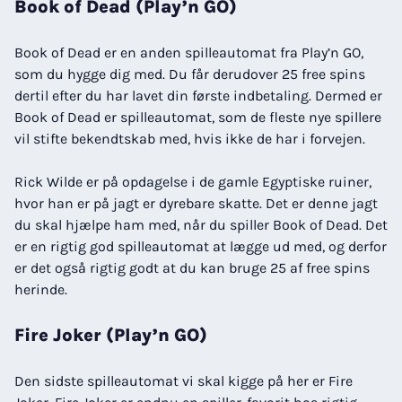
Book of Dead (Play’n GO)
Book of Dead er en anden spilleautomat fra Play’n GO,
som du hygge dig med. Du får derudover 25 free spins
dertil efter du har lavet din første indbetaling. Dermed er
Book of Dead er spilleautomat, som de fleste nye spillere
vil stifte bekendtskab med, hvis ikke de har i forvejen.
Rick Wilde er på opdagelse i de gamle Egyptiske ruiner,
hvor han er på jagt er dyrebare skatte. Det er denne jagt
du skal hjælpe ham med, når du spiller Book of Dead. Det
er en rigtig god spilleautomat at lægge ud med, og derfor
er det også rigtig godt at du kan bruge 25 af free spins
herinde.
Fire Joker (Play’n GO)
Den sidste spilleautomat vi skal kigge på her er Fire