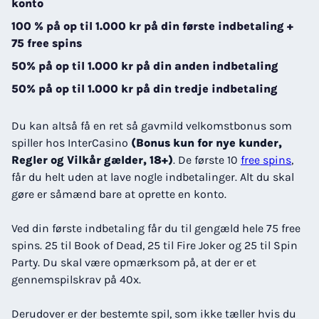
konto
100 % på op til 1.000 kr på din første indbetaling +
75 free spins
50% på op til 1.000 kr på din anden indbetaling
50% på op til 1.000 kr på din tredje indbetaling
Du kan altså få en ret så gavmild velkomstbonus som
spiller hos InterCasino
(Bonus kun for nye kunder,
Regler og Vilkår gælder, 18+)
. De første 10
free spins
,
får du helt uden at lave nogle indbetalinger. Alt du skal
gøre er såmænd bare at oprette en konto.
Ved din første indbetaling får du til gengæld hele 75 free
spins. 25 til Book of Dead, 25 til Fire Joker og 25 til Spin
Party. Du skal være opmærksom på, at der er et
gennemspilskrav på 40x.
Derudover er der bestemte spil, som ikke tæller hvis du