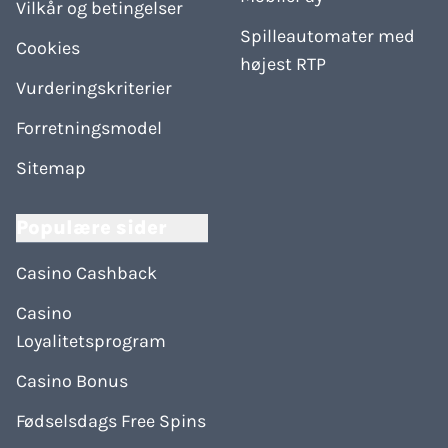
Vilkår og betingelser
Spilleautomater med
Cookies
højest RTP
Vurderingskriterier
Forretningsmodel
Sitemap
Populære sider
Casino Cashback
Casino
Loyalitetsprogram
Casino Bonus
Fødselsdags Free Spins