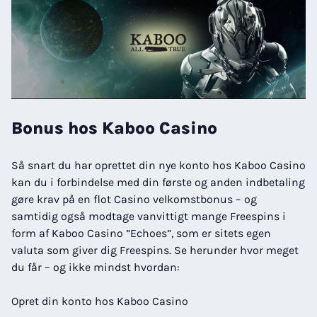
Bonus hos Kaboo Casino
Så snart du har oprettet din nye konto hos Kaboo Casino
kan du i forbindelse med din første og anden indbetaling
gøre krav på en flot Casino velkomstbonus – og
samtidig også modtage vanvittigt mange Freespins i
form af Kaboo Casino ”Echoes”, som er sitets egen
valuta som giver dig Freespins. Se herunder hvor meget
du får – og ikke mindst hvordan:
Opret din konto hos Kaboo Casino