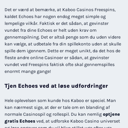
Det er værd at bemærke, at Kaboo Casinos Freespins,
kaldet Echoes har nogen endog meget simple og
lempelige vilkår. Faktisk er det sådan, at gevinster
vundet fra dine Echoes er helt uden krav om
gennemspilning. Det er altså penge som du uden videre
kan vælge, at udbetale fra din spillekonto uden at skulle
spille dem igennem. Dette er meget unikt, da det hos de
fleste andre online Casinoer er sådan, at gevinster
vundet ved Freespins faktisk ofte skal gennemspilles
enormt mange gange!
Tjen Echoes ved at løse udfordringer
Hele oplevelsen som kunde hos Kaboo er speciel. Man
kan nærmest sige, at der er tale om en blanding af
normale Casinospil og rollespil. Du kan nemlig
optjene
gratis Echoes
ved, at udforske Kaboo Casino universet
og løse opgaver som du vil blive stillet uge efter uge.