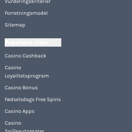
Vurderingskriterier
Forretningsmodel
Sitemap
Populære sider
Casino Cashback
Casino
Loyalitetsprogram
Casino Bonus
Fødselsdags Free Spins
Casino Apps
Casino
Spilleautomater