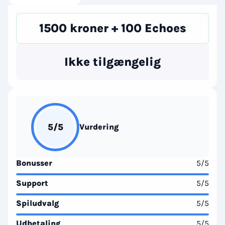
1500 kroner + 100 Echoes
Ikke tilgængelig
5
/5
Vurdering
Bonusser
5/5
Support
5/5
Spiludvalg
5/5
Udbetaling
5/5