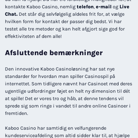
kontakte Kaboo Casino, nemlig
telefon
,
e-mail
og
Live
Chat.
Det står dig selvfølgelig aldeles frit for, at vælge
hvilken form for kontakt der passer dig bedst. Vi har
testet alle tre metoder og kan helt afgjort sige god for
effektiviteten af dem alle!
Afsluttende bemærkninger
Den innovative Kaboo Casinoløsning har sat nye
standarder for hvordan man spiller Casinospil på
internettet. Som tidligere nævnt har Casinoet med deres
ugentlige udfordringer føjet en helt ny dimension til dét
at spille! Det er vores tro og håb, at denne tendens vil
sprede sig som ringe i vandet til andre online Casinoer i
fremtiden.
Kaboo Casino har samtidig en velfungerende
kundeserviceafdeling som altid sidder klar til, at hjælpe