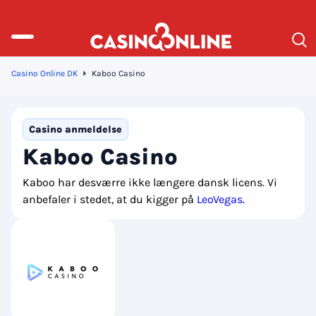
Casino Online DK
Kaboo Casino
Casino anmeldelse
Kaboo Casino
Kaboo har desværre ikke længere dansk licens. Vi
anbefaler i stedet, at du kigger på
LeoVegas
.