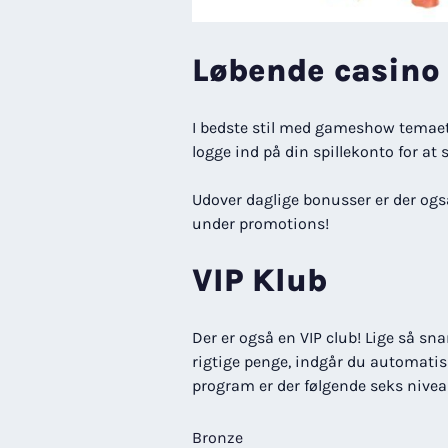
Løbende casino
I bedste stil med gameshow temaet,
logge ind på din spillekonto for at
Udover daglige bonusser er der også
under promotions!
VIP Klub
Der er også en VIP club! Lige så sna
rigtige penge, indgår du automatisk
program er der følgende seks nivea
Bronze