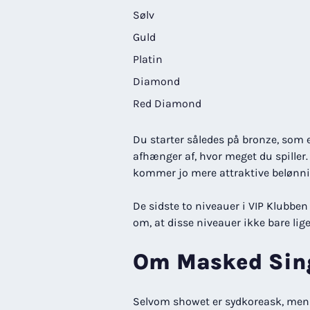
Sølv
Guld
Platin
Diamond
Red Diamond
Du starter således på bronze, som e
afhænger af, hvor meget du spiller.
kommer jo mere attraktive belønni
De sidste to niveauer i VIP Klubben
om, at disse niveauer ikke bare lig
Om Masked Sin
Selvom showet er sydkoreask, men s