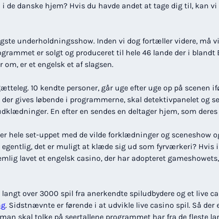
de danske hjem? Hvis du havde andet at tage dig til, kan vi d
ste underholdningsshow. Inden vi dog fortæller videre, må vi h
grammet er solgt og produceret til hele 46 lande der i blandt E
om, er et engelsk et af slagsen.
teleg. 10 kendte personer, går uge efter uge op på scenen if
, der gives løbende i programmerne, skal detektivpanelet og
udklædninger. En efter en sendes en deltager hjem, som deres 
, er hele set-uppet med de vilde forklædninger og sceneshow
gentlig, det er muligt at klæde sig ud som fyrværkeri? Hvis i
mlig lavet et engelsk casino, der har adopteret gameshowets, 
r langt over 3000 spil fra anerkendte spiludbydere og et live c
ng
. Sidstnævnte er førende i at udvikle live casino spil. Så de
an skal tolke på seertallene programmet har fra de fleste la