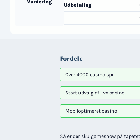
Vurdering
Udbetaling
Fordele
Over 4000 casino spil
Stort udvalg af live casino
Mobiloptimeret casino
Så er der sku gameshow på tapetet