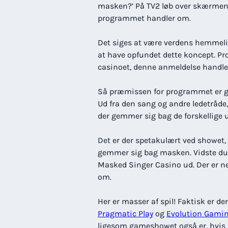
masken?’ På TV2 løb over skærmen i 
programmet handler om.
Det siges at være verdens hemmelig
at have opfundet dette koncept. Pro
casinoet, denne anmeldelse handler 
Så præmissen for programmet er gæt
Ud fra den sang og andre ledetråde
der gemmer sig bag de forskellige 
Det er der spetakulært ved showet
gemmer sig bag masken. Vidste du e
Masked Singer Casino ud. Der er ne
om.
Her er masser af spil! Faktisk er de
Pragmatic Play
og
Evolution Gami
ligesom gameshowet også er, hvis m