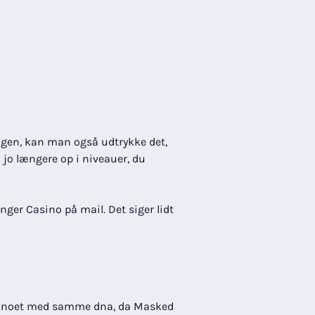
stigen, kan man også udtrykke det,
 jo længere op i niveauer, du
nger Casino på mail. Det siger lidt
casinoet med samme dna, da Masked