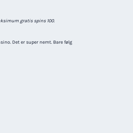
aksimum gratis spins 100.
asino. Det er super nemt. Bare følg