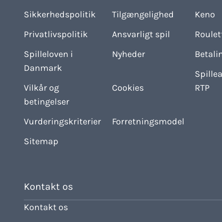
Sikkerhedspolitik
Tilgængelighed
Keno
Privatlivspolitik
Ansvarligt spil
Roulet
Spilleloven i
Nyheder
Betal
Danmark
Spille
Vilkår og
Cookies
RTP
betingelser
Vurderingskriterier
Forretningsmodel
Sitemap
Kontakt os
Kontakt os