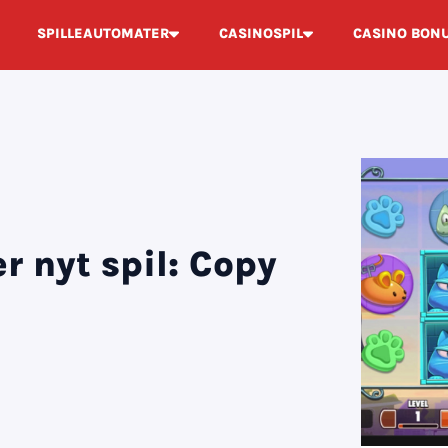
SPILLEAUTOMATER
CASINOSPIL
CASINO BON
r nyt spil: Copy