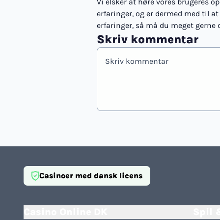
Vi elsker at høre vores brugeres op
erfaringer, og er dermed med til at
erfaringer, så må du meget gerne 
Skriv kommentar
Casinoer med dansk licens
Casino Online DK
Spil 