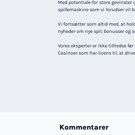
Med potentiale for store gevinster
spillemaskine som vi forudser vil b
Vi fortsætter som altid med, at ho
nyheder om nye spil, bonusser og 
Vores eksperter er ikke tilfredse fø
Casinoer som har licens til, at dri
Kommentarer