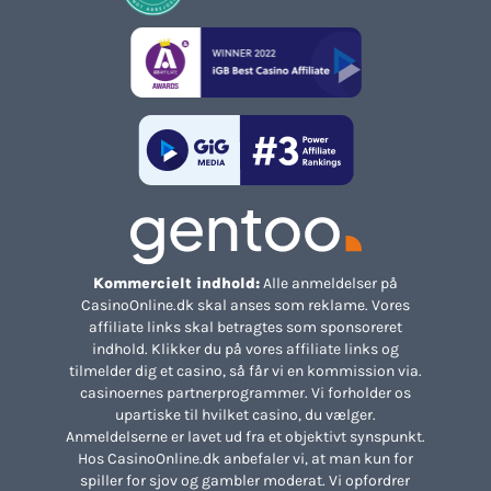
Kommercielt indhold:
Alle anmeldelser på
CasinoOnline.dk skal anses som reklame. Vores
affiliate links skal betragtes som sponsoreret
indhold. Klikker du på vores affiliate links og
tilmelder dig et casino, så får vi en kommission via.
casinoernes partnerprogrammer. Vi forholder os
upartiske til hvilket casino, du vælger.
Anmeldelserne er lavet ud fra et objektivt synspunkt.
Hos CasinoOnline.dk anbefaler vi, at man kun for
spiller for sjov og gambler moderat. Vi opfordrer