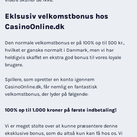
Eklsusiv velkomstbonus hos
CasinoOnline.dk
Den normale velkomstbonus er på 100% op til 500 kr.,
hvilket er ganske normalt i Danmark, men vi har
heldigvis skaffet en ekstra god bonus til vores loyale
brugere.
Spillere, som opretter en konto igennem
CasinoOnline.dk, får nemlig en fantastisk
velkomstbonus, der lyder på følgende:
100% op til 1.000 kroner på første indbetaling!
Vi er meget stolte over at kunne præsentere denne
eksklusive bonus, som du altså kun kan få hos os. Vi