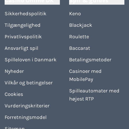
Casino Online DK
Spil & guides
Sikkerhedspolitik
Keno
Tilgængelighed
Blackjack
Privatlivspolitik
Roulette
Ansvarligt spil
Baccarat
Spilleloven i Danmark
Betalingsmetoder
Nyheder
Casinoer med
MobilePay
Vilkår og betingelser
Spilleautomater med
Cookies
højest RTP
Vurderingskriterier
Forretningsmodel
Sitemap