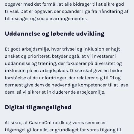
opgaver med det formål, at alle bidrager til at sikre god
trivsel. Det er opgaver, der spænder lige fra håndtering af
tillidssager og sociale arrangementer.
Uddannelse og løbende udvikling
Et godt arbejdsmiljø, hvor trivsel og inklusion er højt
ønsket og prioriteret, betyder også, at vi investerer i
uddannelse og træning, der fokuserer på diversitet og
inklusion på en arbejdsplads. Disse skal give en bedre
forståelse af de udfordringer, der relaterer sig til DI og
dernæst give dem de nødvendige kompetencer til at løse
dem, så vi sikrer et inkluderende arbejdsmiljø.
Digital tilgængelighed
At sikre, at CasinoOnline.dk og vores service er
tilgængeligt for alle, er grundlaget for vores tilgang til