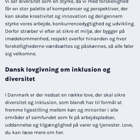
Vi ser diversitet som en styrke, da vi med forskellighed
får en stor palette af kompetencer og perspektiver, der
kan skabe kreativitet og innovation og derigennem
styrke vores arbejde, konkurrencedygtighed og udvikling.
Derfor stræber vi efter at sikre et miljø, der bygger på
imødekommenhed, respekt overfor hinanden og hvor
forskellighederne værdsættes og påskønnes, så alle føler
sig velkomne.
Dansk lovgivning om inklusion og
diversitet
I Danmark er der nedsat en række love, der skal sikre
diversitet og inklusion, som blandt har til formål at
fremme ligestilling mellem køn og minoriter i alle
områder af samfundet som fx på arbejdspladser,
uddannelse og tilgænglighed på varer og tjenester. Love,
du kan læse mere om her.