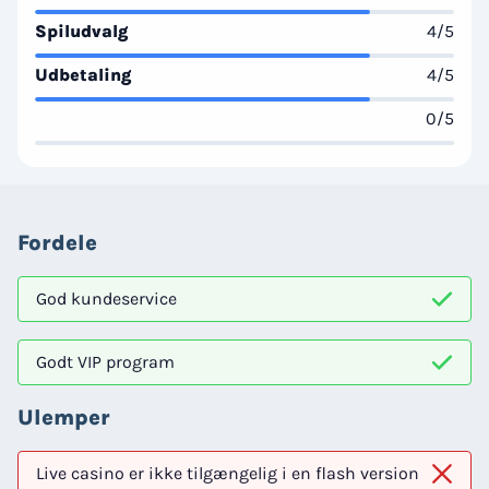
Spiludvalg
4/5
Udbetaling
4/5
0/5
Fordele
God kundeservice
Godt VIP program
Ulemper
Live casino er ikke tilgængelig i en flash version