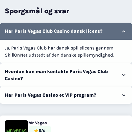
Spørgsmål og svar
Har Paris Vegas Club Casino dansk licens?
Ja, Paris Vegas Club har dansk spillelicens gennem
SkillOnNet udstedt af den danske spillemyndighed.
Hvordan kan man kontakte Paris Vegas Club
Casino?
Har Paris Vegas Casino et VIP program?
Mr Vegas
5/
5