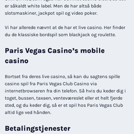
er såkaldt white label. Men de har altså både
slotsmaskiner, jackpot spil og video poker.
Vi har allerede nævnt at de har et live casino. Her finder
du de klassiske bordspil som blackjack og roulette.
Paris Vegas Casino’s mobile
casino
Bortset fra deres live casino, så kan du sagtens spille
casino spil fra Paris Vegas Club Casino via
internetbrowseren fra din telefon. Så hvis du keder dig i
toget, bussen, taxaen, venteværeslet eller et helt fjerde
sted, og du keder dig, så er et spil hos Paris Vegas Club
altid lige ved hånden.
Betalingstjenester