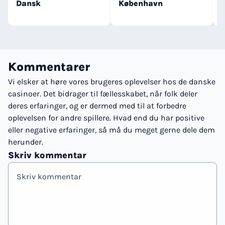
Dansk
København
Kommentarer
Vi elsker at høre vores brugeres oplevelser hos de danske
casinoer. Det bidrager til fællesskabet, når folk deler
deres erfaringer, og er dermed med til at forbedre
oplevelsen for andre spillere. Hvad end du har positive
eller negative erfaringer, så må du meget gerne dele dem
herunder.
Skriv kommentar