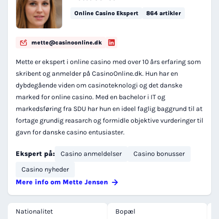
Online Casino Ekspert
864 artikler
mette@casinoonline.dk
Mette er ekspert i online casino med over 10 års erfaring som
skribent og anmelder på CasinoOnline.dk. Hun har en
dybdegående viden om casinoteknologi og det danske
marked for online casino. Med en bachelor i IT og
markedsføring fra SDU har hun en ideel faglig baggrund til at
fortage grundig reasarch og formidle objektive vurderinger til
gavn for danske casino entusiaster.
Ekspert på:
Casino anmeldelser
Casino bonusser
Casino nyheder
Mere info om
Mette Jensen
Nationalitet
Bopæl
U