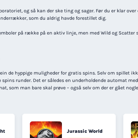
aboratoriet, og så kan der ske ting og sager. Før du er klar over
inderrækker, som du aldrig havde forestillet dig.
symboler på række på en aktiv linje, men med Wild og Scatter 
t
in de hyppige muligheder for gratis spins. Selv om spillet ikk
 spins runder. Det er således en underholdende automat med
at, som man bare skal prøve – også selv om der er gået nogle
ht
Jurassic World