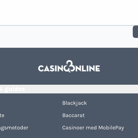
& guides
Blackjack
te
Baccarat
ingsmetoder
Casinoer med MobilePay