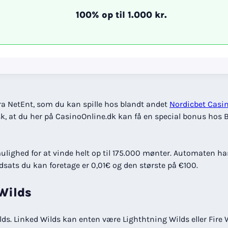
100% op til 1.000 kr.
ra NetEnt, som du kan spille hos blandt andet
Nordicbet Casi
usk, at du her på CasinoOnline.dk kan få en special bonus hos 
lighed for at vinde helt op til 175.000 mønter. Automaten har 
ndsats du kan foretage er 0,01€ og den største på €100.
Wilds
ilds. Linked Wilds kan enten være Lighthtning Wilds eller Fire