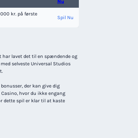
Nu
000 kr. på første
Spil Nu
har lavet det til en spændende og
e med selveste Universal Studios
t.
 bonusser, der kan give dig
e Casino, hvor du ikke engang
ette spil er klar til at kaste