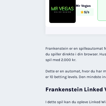
Mr Vegas
5/
5
Frankenstein er en spilleautomat f
du spiller direkte i din browser. H
spil med 2.000 kr.
Dette er en automat, hvor du har mu
er 10 betting levels. Den mindste i
Frankenstein Linked 
I dette spil kan du opleve Linked W