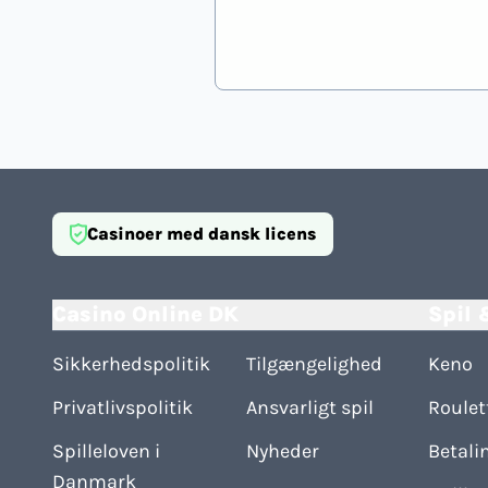
Casinoer med dansk licens
Casino Online DK
Spil 
Sikkerhedspolitik
Tilgængelighed
Keno
Privatlivspolitik
Ansvarligt spil
Roulet
Spilleloven i
Nyheder
Betal
Danmark