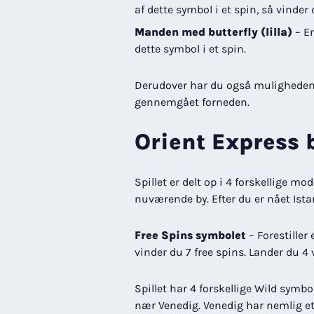
af dette symbol i et spin, så vinder
Manden med butterfly (lilla)
– En
dette symbol i et spin.
Derudover har du også muligheden fo
gennemgået forneden.
Orient Express 
Spillet er delt op i 4 forskellige 
nuværende by. Efter du er nået Istan
Free Spins symbolet
– Forestiller
vinder du 7 free spins. Lander du 4 
Spillet har 4 forskellige Wild symb
nær Venedig. Venedig har nemlig et 