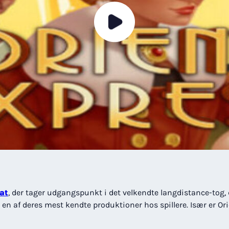
at
, der tager udgangspunkt i det velkendte langdistance-tog, d
 en af deres mest kendte produktioner hos spillere. Især er Or