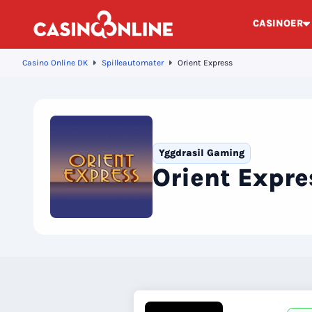
CASINOER
Casino Online DK
Spilleautomater
Orient Express
Yggdrasil Gaming
Orient Expre