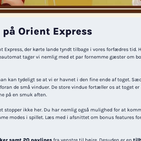
 på Orient Express
Express, der kørte lande tyndt tilbage i vores forfædres tid.
lleautomat tager vi nemlig med et par fornemme gæster om bor
an kan tydeligt se at vi er havnet i den fine ende af toget. Sæd
foran de små vinduer. De store vindue fortæller os at toget er
rne på en smuk aften.
et stopper ikke her. Du har nemlig også mulighed for at komm
ame modes i spillet. Læs med i afsnittet om bonus features fo
kker samt 20 paylines
fra venstre til højre. Desuden er en
til