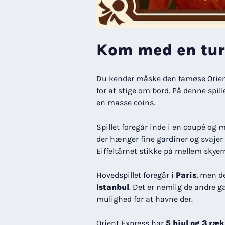
Kom med en tur
Du kender måske den famøse Orient 
for at stige om bord. På denne spi
en masse coins.
Spillet foregår inde i en coupé og m
der hænger fine gardiner og svajer 
Eiffeltårnet stikke på mellem skye
Hovedspillet foregår i
Paris
, men d
Istanbul
. Det er nemlig de andre g
mulighed for at havne der.
Orient Express har
5 hjul og 3 ræ