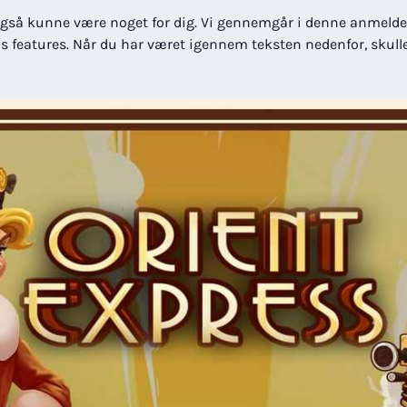
også kunne være noget for dig. Vi gennemgår i denne anmeldels
us features. Når du har været igennem teksten nedenfor, skulle