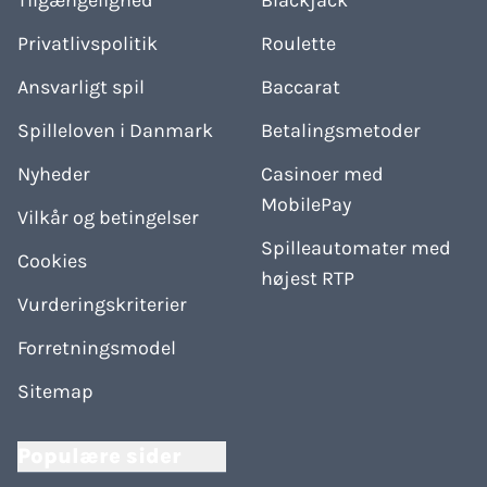
Privatlivspolitik
Roulette
Ansvarligt spil
Baccarat
Spilleloven i Danmark
Betalingsmetoder
Nyheder
Casinoer med
MobilePay
Vilkår og betingelser
Spilleautomater med
Cookies
højest RTP
Vurderingskriterier
Forretningsmodel
Sitemap
Populære sider