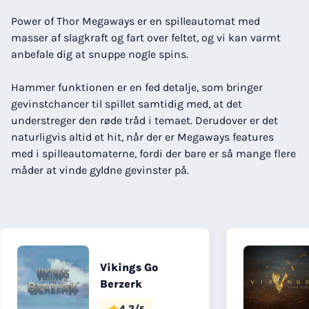
Power of Thor Megaways er en spilleautomat med
masser af slagkraft og fart over feltet, og vi kan varmt
anbefale dig at snuppe nogle spins.
Hammer funktionen er en fed detalje, som bringer
gevinstchancer til spillet samtidig med, at det
understreger den røde tråd i temaet. Derudover er det
naturligvis altid et hit, når der er Megaways features
med i spilleautomaterne, fordi der bare er så mange flere
måder at vinde gyldne gevinster på.
Vikings Go
Berzerk
4.3/