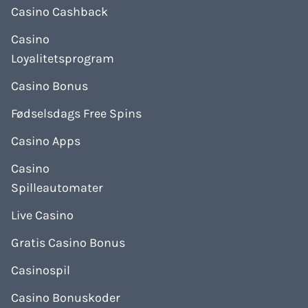
Casino Cashback
Casino
Loyalitetsprogram
Casino Bonus
Fødselsdags Free Spins
Casino Apps
Casino
Spilleautomater
Live Casino
Gratis Casino Bonus
Casinospil
Casino Bonuskoder