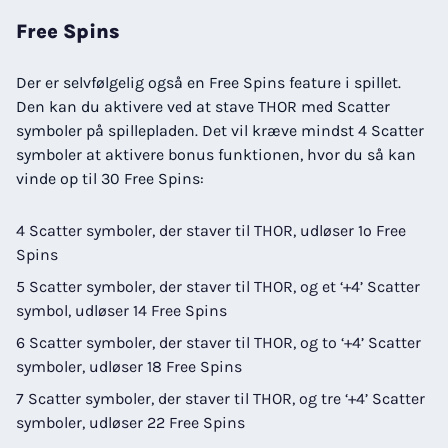
Free Spins
Der er selvfølgelig også en Free Spins feature i spillet.
Den kan du aktivere ved at stave THOR med Scatter
symboler på spillepladen. Det vil kræve mindst 4 Scatter
symboler at aktivere bonus funktionen, hvor du så kan
vinde op til 30 Free Spins:
4 Scatter symboler, der staver til THOR, udløser 1o Free
Spins
5 Scatter symboler, der staver til THOR, og et ‘+4’ Scatter
symbol, udløser 14 Free Spins
6 Scatter symboler, der staver til THOR, og to ‘+4’ Scatter
symboler, udløser 18 Free Spins
7 Scatter symboler, der staver til THOR, og tre ‘+4’ Scatter
symboler, udløser 22 Free Spins