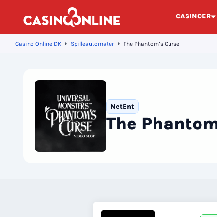
CASINOER
Casino Online DK
Spilleautomater
The Phantom’s Curse
NetEnt
The Phantom