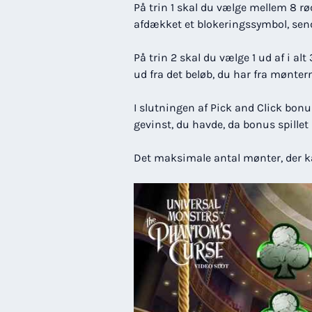
På trin 1 skal du vælge mellem 8 rø
afdækket et blokeringssymbol, sende
På trin 2 skal du vælge 1 ud af i alt
ud fra det beløb, du har fra mønterne
I slutningen af Pick and Click bonus 
gevinst, du havde, da bonus spillet 
Det maksimale antal mønter, der ka