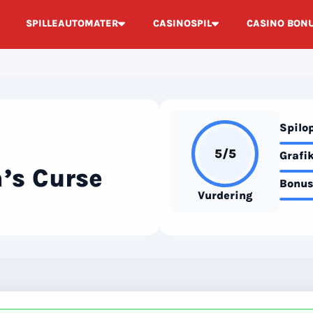
SPILLEAUTOMATER
CASINOSPIL
CASINO BON
Spilo
5
/5
Grafi
’s Curse
Bonus
Vurdering