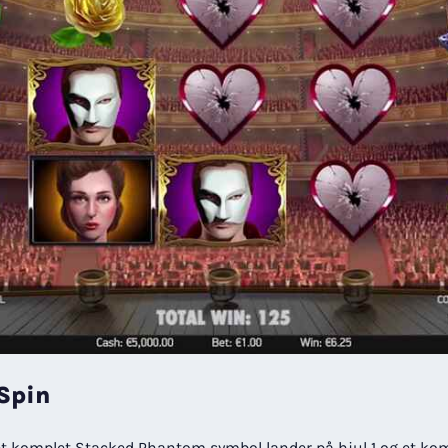
Spin
r et komplet Stacked Phantom symbol lander på hjul 1 og et k