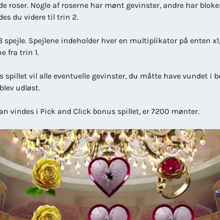
de roser. Nogle af roserne har mønt gevinster, andre har blok
s du videre til trin 2.
 3 spejle. Spejlene indeholder hver en multiplikator på enten x1,
 fra trin 1.
spillet vil alle eventuelle gevinster, du måtte have vundet i bonu
blev udløst.
n vindes i Pick and Click bonus spillet, er 7200 mønter.