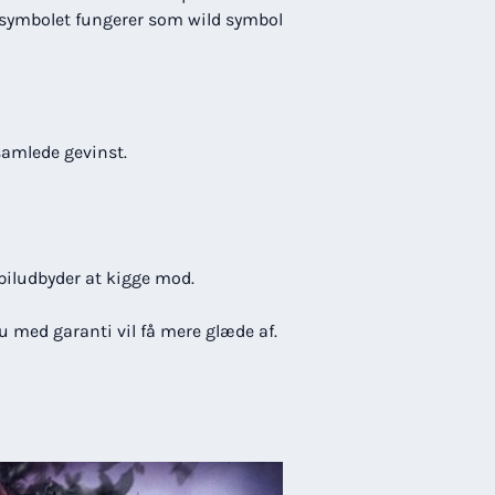
 symbolet fungerer som wild symbol
 samlede gevinst.
spiludbyder at kigge mod.
u med garanti vil få mere glæde af.