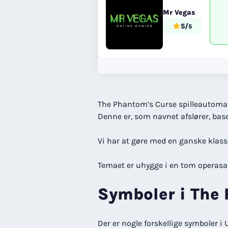
Mr Vegas
5/
5
The Phantom’s Curse spilleautoma
Denne er, som navnet afslører, bas
Vi har at gøre med en ganske klas
Temaet er uhygge i en tom operasal,
Symboler i The
Der er nogle forskellige symboler i