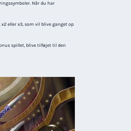
eringssymboler. Når du har
 x2 eller x3, som vil blive ganget op
s spillet, blive tilføjet til den