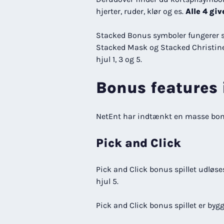
hjerter, ruder, klør og es.
Alle 4 gi
Stacked Bonus symboler fungerer s
Stacked Mask og Stacked Christine
hjul 1, 3 og 5.
Bonus features 
NetEnt har indtænkt en masse bonus 
Pick and Click
Pick and Click bonus spillet udløs
hjul 5.
Pick and Click bonus spillet er bygge