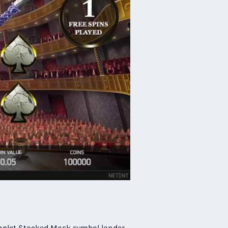
omplet Stacked Mask symbol lander