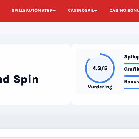
SPILLEAUTOMATER
CASINOSPIL
CASINO BON
Spilo
4.3
/5
Grafi
nd Spin
Bonus
Vurdering