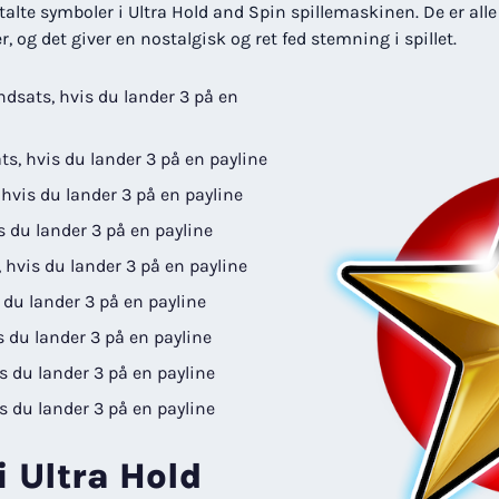
talte symboler i Ultra Hold and Spin spillemaskinen. De er alle
, og det giver en nostalgisk og ret fed stemning i spillet.
 indsats, hvis du lander 3 på en
ats, hvis du lander 3 på en payline
 hvis du lander 3 på en payline
is du lander 3 på en payline
, hvis du lander 3 på en payline
s du lander 3 på en payline
is du lander 3 på en payline
is du lander 3 på en payline
is du lander 3 på en payline
i Ultra Hold