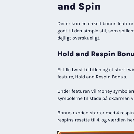
and Spin
Der er kun en enkelt bonus feature 
godt til den simple stil, som spillem
dejligt overskueligt.
Hold and Respin Bon
Et lille twist til titlen og et stort 
feature, Hold and Respin Bonus.
Under featuren vil Money symbolern
symbolerne til stede på skærmen vil 
Bonus runden starter med 4 respins
respins resette til 4, og værdien hera