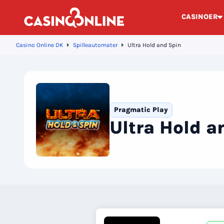
CASINOER
Casino Online DK
Spilleautomater
Ultra Hold and Spin
Pragmatic Play
Ultra Hold a