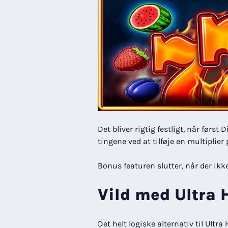
Det bliver rigtig festligt, når fø
tingene ved at tilføje en multiplier 
Bonus featuren slutter, når der ikke
Vild med Ultra 
Det helt logiske alternativ til Ult