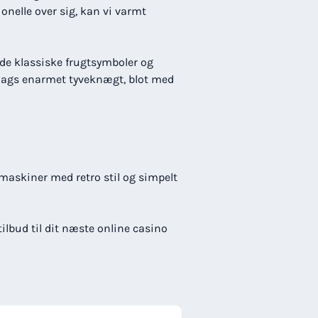
onelle over sig, kan vi varmt
d de klassiske frugtsymboler og
eldags enarmet tyveknægt, blot med
emaskiner med retro stil og simpelt
lbud til dit næste online casino