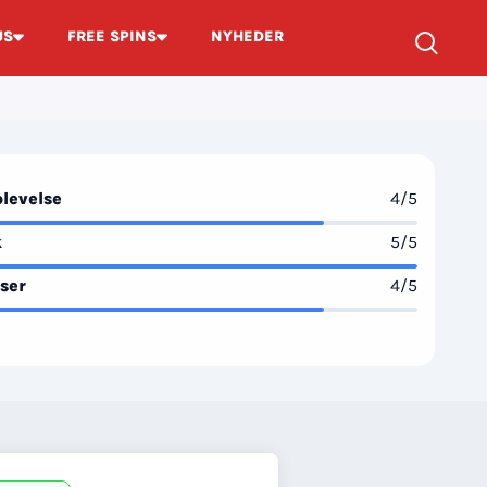
US
FREE SPINS
NYHEDER
plevelse
4/5
k
5/5
ser
4/5