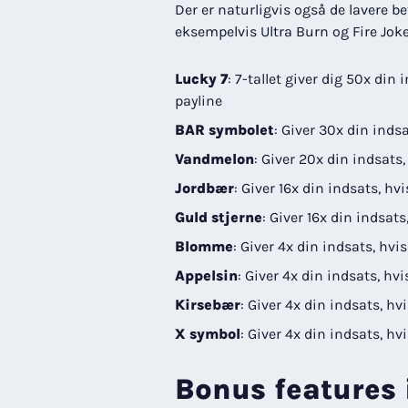
Der er naturligvis også de lavere be
eksempelvis Ultra Burn og Fire Joker
Lucky 7
: 7-tallet giver dig 50x din
payline
BAR symbolet
: Giver 30x din inds
Vandmelon
: Giver 20x din indsats,
Jordbær
: Giver 16x din indsats, hv
Guld stjerne
: Giver 16x din indsats
Blomme
: Giver 4x din indsats, hvi
Appelsin
: Giver 4x din indsats, hv
Kirsebær
: Giver 4x din indsats, hv
X symbol
: Giver 4x din indsats, hv
Bonus features 