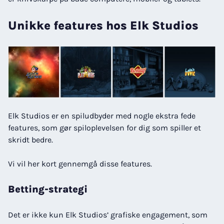
Unikke features hos Elk Studios
Elk Studios er en spiludbyder med nogle ekstra fede
features, som gør spiloplevelsen for dig som spiller et
skridt bedre.
Vi vil her kort gennemgå disse features.
Betting-strategi
Det er ikke kun Elk Studios’ grafiske engagement, som