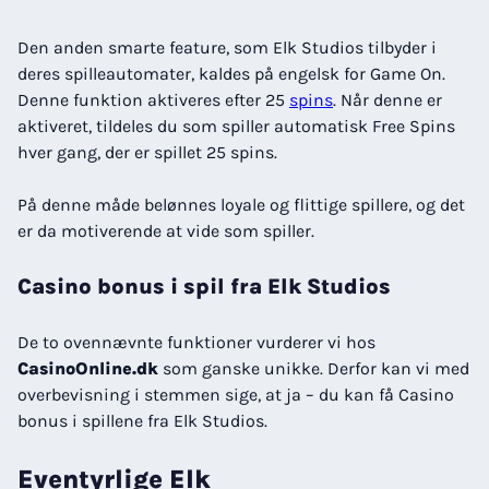
Den anden smarte feature, som Elk Studios tilbyder i
deres spilleautomater, kaldes på engelsk for Game On.
Denne funktion aktiveres efter 25
spins
. Når denne er
aktiveret, tildeles du som spiller automatisk Free Spins
hver gang, der er spillet 25 spins.
På denne måde belønnes loyale og flittige spillere, og det
er da motiverende at vide som spiller.
Casino bonus i spil fra Elk Studios
De to ovennævnte funktioner vurderer vi hos
CasinoOnline.dk
som ganske unikke. Derfor kan vi med
overbevisning i stemmen sige, at ja – du kan få Casino
bonus i spillene fra Elk Studios.
Eventyrlige Elk