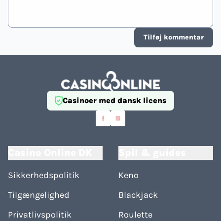
Tilføj kommentar
Casinoer med dansk licens
Casino Online DK
Spil & guides
Sikkerhedspolitik
Keno
Tilgængelighed
Blackjack
Privatlivspolitik
Roulette