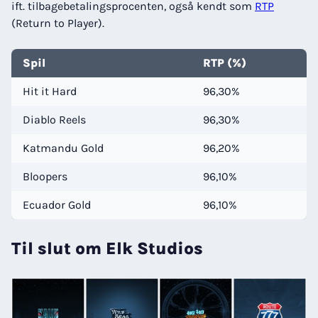
ift. tilbagebetalingsprocenten, også kendt som
RTP
(Return to Player).
Spil
RTP (%)
Hit it Hard
96,30%
Diablo Reels
96,30%
Katmandu Gold
96,20%
Bloopers
96,10%
Ecuador Gold
96,10%
Til slut om Elk Studios