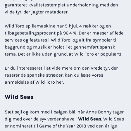
garanteret kvalitetsstemplet underholdning med den
vilde tyr, der jagter matadorer.
Wild Toro spillemaskine har 5 hjul, 4 rækker og en
tilbagebetalingsprocent på 96,4 %. Der er masser af fede
services og features i Wild Toro, og alt fra symboler til
baggrund og musik er holdt i et gennemført spansk
tema. Det er ikke uden grund, at Wild Toro er populært!
Er du interesseret i at vide mere om den vrede tyr, der
raserer de spanske stræder, kan du læse vores
anmeldelse af Wild Toro her.
Wild Seas
Sæt sejl og kom med i bølgen blå, når Anne Bonny tager
dig med over de syv verdenshave i
Wild Seas
. Wild Seas
er nomineret til Game of the Year 2018 ved den årlige