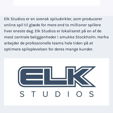
Elk Studios er en svensk spiludvikler, som producerer
online spil til glæde for mere end to millioner spillere
hver eneste dag. Elk Studios er lokaliseret på en af de
mest centrale beliggenheder i smukke Stockholm. Herfra
arbejder de professionelle teams hele tiden på at
optimere spiloplevelsen for deres mange kunder.