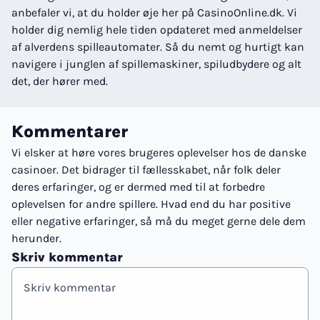
anbefaler vi, at du holder øje her på CasinoOnline.dk. Vi
holder dig nemlig hele tiden opdateret med anmeldelser
af alverdens spilleautomater. Så du nemt og hurtigt kan
navigere i junglen af spillemaskiner, spiludbydere og alt
det, der hører med.
Kommentarer
Vi elsker at høre vores brugeres oplevelser hos de danske
casinoer. Det bidrager til fællesskabet, når folk deler
deres erfaringer, og er dermed med til at forbedre
oplevelsen for andre spillere. Hvad end du har positive
eller negative erfaringer, så må du meget gerne dele dem
herunder.
Skriv kommentar