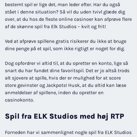
bestemt spil er lige det, man leder efter. Har du også
stået i denne situation? Så vil du uden tvivl glæde dig
over, at du hos de fleste online casinoer kan afprøve flere
af de skønne spil fra Elk Studios – kvit og frit!
Ved at afprøve spillene gratis risikerer du ikke at bruge
dine penge på et spil, som ikke rigtigt er noget for dig.
Dog opfordrer vi altid til, at du opretter en konto, lige så
snart du har fundet dine favoritspil. Det er jo altså trods
alt sjovere at spille, hvis der er mulighed for at score
store gevinster og Jackpots! Husk, at du altid kan læse
anmeldelser af spillene, inden du opretter en
casinokonto.
Spil fra ELK Studios med høj RTP
Forneden har vi sammenlignet nogle spil fra ELK Studios