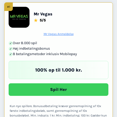
#1
Mr Vegas
5/5
Mr Vegas Anmeldelse
Over 8.000 spil
Høj indbetalingsbonus
8 betalingsmetoder inklusiv Mobilepay
100% op til 1.000 kr.
Spil Her
Kun nye spillere. Bonusudbetaling kræver gennemspilning af 10x
første indbetalingsbeløb, samt gennemspilning af 10x
bonusbeløbet. Min. indsats: 1 kr. Min. indbetaling: 100 kr. Gælder kun