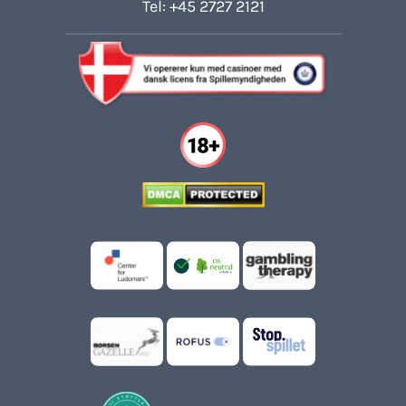
Tel: +45 2727 2121