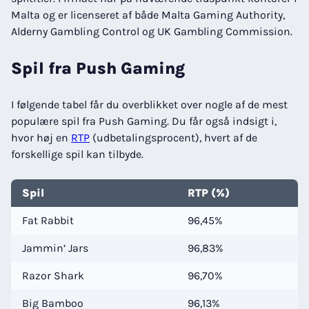
Malta og er licenseret af både Malta Gaming Authority,
Alderny Gambling Control og UK Gambling Commission.
Spil fra Push Gaming
I følgende tabel får du overblikket over nogle af de mest
populære spil fra Push Gaming. Du får også indsigt i,
hvor høj en
RTP
(udbetalingsprocent), hvert af de
forskellige spil kan tilbyde.
Spil
RTP (%)
Fat Rabbit
96,45%
Jammin’ Jars
96,83%
Razor Shark
96,70%
Big Bamboo
96,13%