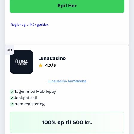
Spil Her
Regler og vilkår gælder
.
#9
LunaCasino
4.7/5
LunaCasino Anmeldelse
Tager imod Mobilepay
Jackpot spil
Nem registering
100% op til 500 kr.