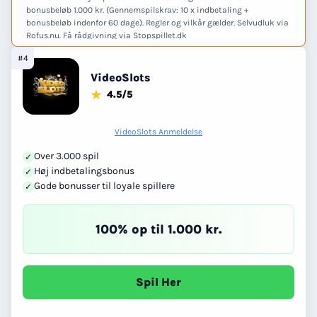
bonusbeløb 1.000 kr. (Gennemspilskrav: 10 x indbetaling +
bonusbeløb indenfor 60 dage). Regler og vilkår gælder. Selvudluk via
Rofus.nu. Få rådgivning via Stopspillet.dk
#4
VideoSlots
4.5/5
VideoSlots Anmeldelse
Over 3.000 spil
Høj indbetalingsbonus
Gode bonusser til loyale spillere
100% op til 1.000 kr.
Spil Her