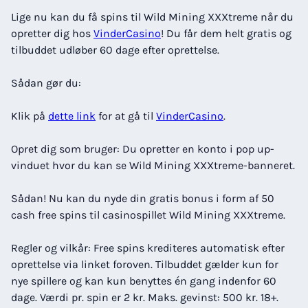
Lige nu kan du få spins til Wild Mining XXXtreme når du
opretter dig hos
VinderCasino
! Du får dem helt gratis og
tilbuddet udløber 60 dage efter oprettelse.
Sådan gør du:
Klik på
dette link
for at gå til
VinderCasino
.
Opret dig som bruger: Du opretter en konto i pop up-
vinduet hvor du kan se Wild Mining XXXtreme-banneret.
Sådan! Nu kan du nyde din gratis bonus i form af 50
cash free spins til casinospillet Wild Mining XXXtreme.
Regler og vilkår: Free spins krediteres automatisk efter
oprettelse via linket foroven. Tilbuddet gælder kun for
nye spillere og kan kun benyttes én gang indenfor 60
dage. Værdi pr. spin er 2 kr. Maks. gevinst: 500 kr. 18+.