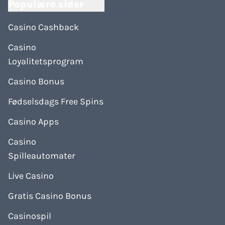
Populære sider
Casino Cashback
Casino
Loyalitetsprogram
Casino Bonus
Fødselsdags Free Spins
Casino Apps
Casino
Spilleautomater
Live Casino
Gratis Casino Bonus
Casinospil