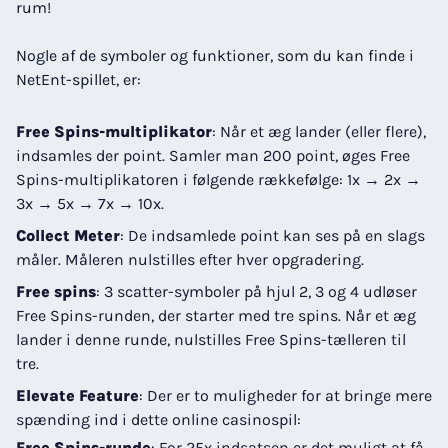
rum!
Nogle af de symboler og funktioner, som du kan finde i
NetEnt-spillet, er:
Free Spins-multiplikator
: Når et æg lander (eller flere),
indsamles der point. Samler man 200 point, øges Free
Spins-multiplikatoren i følgende rækkefølge: 1x → 2x →
3x → 5x → 7x → 10x.
Collect Meter
: De indsamlede point kan ses på en slags
måler. Måleren nulstilles efter hver opgradering.
Free spins
: 3 scatter-symboler på hjul 2, 3 og 4 udløser
Free Spins-runden, der starter med tre spins. Når et æg
lander i denne runde, nulstilles Free Spins-tælleren til
tre.
Elevate Feature
: Der er to muligheder for at bringe mere
spænding ind i dette online casinospil:
Free Spins-runde
: For 25x indsatsen er det muligt at få