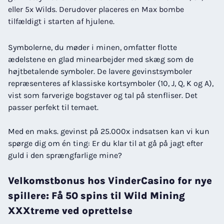
eller 5x Wilds. Derudover placeres en Max bombe
tilfældigt i starten af hjulene.
Symbolerne, du møder i minen, omfatter flotte
ædelstene en glad minearbejder med skæg som de
højtbetalende symboler. De lavere gevinstsymboler
repræsenteres af klassiske kortsymboler (10, J, Q, K og A),
vist som farverige bogstaver og tal på stenfliser. Det
passer perfekt til temaet.
Med en maks. gevinst på 25.000x indsatsen kan vi kun
spørge dig om én ting: Er du klar til at gå på jagt efter
guld i den sprængfarlige mine?
Velkomstbonus hos VinderCasino for nye
spillere: Få 50 spins til Wild Mining
XXXtreme ved oprettelse