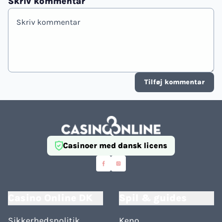
Skriv kommentar
Tilføj kommentar
Casinoer med dansk licens
Casino Online DK
Spil & guides
Sikkerhedspolitik
Keno