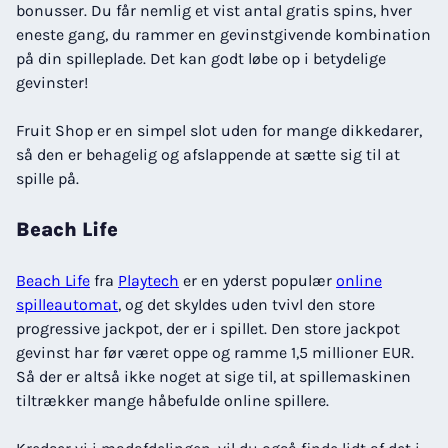
bonusser. Du får nemlig et vist antal gratis spins, hver
eneste gang, du rammer en gevinstgivende kombination
på din spilleplade. Det kan godt løbe op i betydelige
gevinster!
Fruit Shop er en simpel slot uden for mange dikkedarer,
så den er behagelig og afslappende at sætte sig til at
spille på.
Beach Life
Beach Life
fra
Playtech
er en yderst populær
online
spilleautomat
, og det skyldes uden tvivl den store
progressive jackpot, der er i spillet. Den store jackpot
gevinst har før været oppe og ramme 1,5 millioner EUR.
Så der er altså ikke noget at sige til, at spillemaskinen
tiltrækker mange håbefulde online spillere.