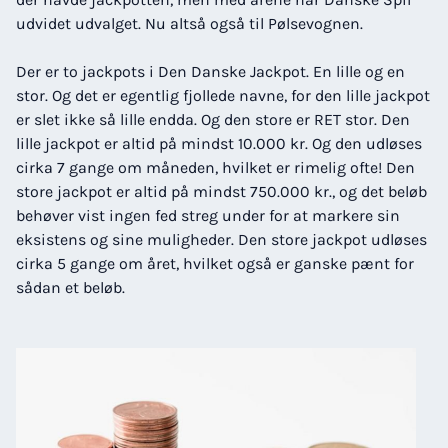
udvidet udvalget. Nu altså også til Pølsevognen.
Der er to jackpots i Den Danske Jackpot. En lille og en
stor. Og det er egentlig fjollede navne, for den lille jackpot
er slet ikke så lille endda. Og den store er RET stor. Den
lille jackpot er altid på mindst 10.000 kr. Og den udløses
cirka 7 gange om måneden, hvilket er rimelig ofte! Den
store jackpot er altid på mindst 750.000 kr., og det beløb
behøver vist ingen fed streg under for at markere sin
eksistens og sine muligheder. Den store jackpot udløses
cirka 5 gange om året, hvilket også er ganske pænt for
sådan et beløb.