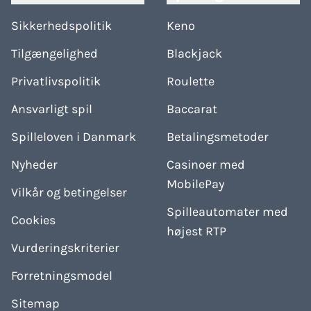
Sikkerhedspolitik
Keno
Tilgængelighed
Blackjack
Privatlivspolitik
Roulette
Ansvarligt spil
Baccarat
Spilleloven i Danmark
Betalingsmetoder
Nyheder
Casinoer med
MobilePay
Vilkår og betingelser
Spilleautomater med
Cookies
højest RTP
Vurderingskriterier
Forretningsmodel
Sitemap