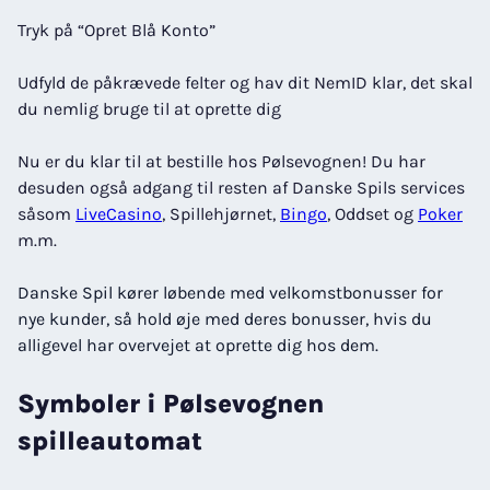
Tryk på “Opret Blå Konto”
Udfyld de påkrævede felter og hav dit NemID klar, det skal
du nemlig bruge til at oprette dig
Nu er du klar til at bestille hos Pølsevognen! Du har
desuden også adgang til resten af Danske Spils services
såsom
LiveCasino
, Spillehjørnet,
Bingo
, Oddset og
Poker
m.m.
Danske Spil kører løbende med velkomstbonusser for
nye kunder, så hold øje med deres bonusser, hvis du
alligevel har overvejet at oprette dig hos dem.
Symboler i Pølsevognen
spilleautomat