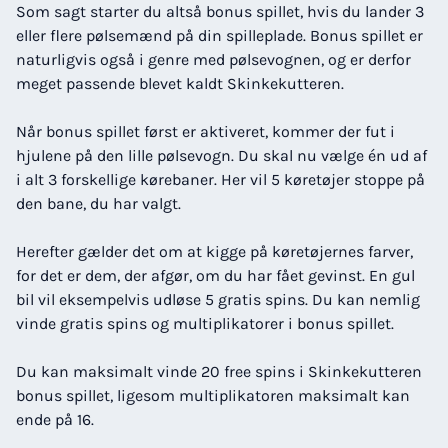
Som sagt starter du altså bonus spillet, hvis du lander 3
eller flere pølsemænd på din spilleplade. Bonus spillet er
naturligvis også i genre med pølsevognen, og er derfor
meget passende blevet kaldt Skinkekutteren.
Når bonus spillet først er aktiveret, kommer der fut i
hjulene på den lille pølsevogn. Du skal nu vælge én ud af
i alt 3 forskellige kørebaner. Her vil 5 køretøjer stoppe på
den bane, du har valgt.
Herefter gælder det om at kigge på køretøjernes farver,
for det er dem, der afgør, om du har fået gevinst. En gul
bil vil eksempelvis udløse 5 gratis spins. Du kan nemlig
vinde gratis spins og multiplikatorer i bonus spillet.
Du kan maksimalt vinde 20 free spins i Skinkekutteren
bonus spillet, ligesom multiplikatoren maksimalt kan
ende på 16.