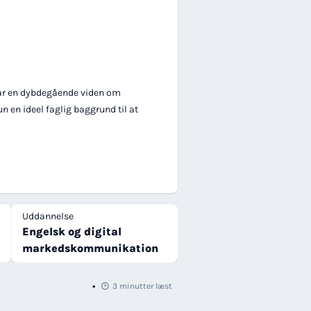
 har en dybdegående viden om
 en ideel faglig baggrund til at
Uddannelse
Engelsk og digital
markedskommunikation
•
3 minutter læst