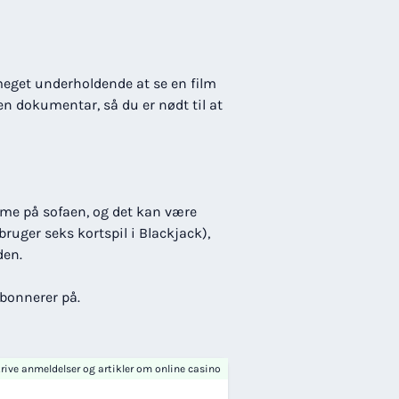
 meget underholdende at se en film
en dokumentar, så du er nødt til at
mme på sofaen, og det kan være
 bruger seks kortspil i Blackjack),
den.
abonnerer på.
skrive anmeldelser og artikler om online casino