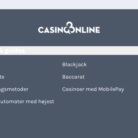
& guides
Blackjack
te
Baccarat
ingsmetoder
Casinoer med MobilePay
automater med højest