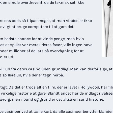
ok en smule overdrevent, da de teknisk set ikke
e ens odds så tilpas meget, at man vinder, er ikke
ovligt at bruge computere til at gøre det.
den bedste chance for at vinde penge, men hvis
 at spillet var mere i deres favør, ville ingen have
inoer millioner af dollars på overvågning for at
nier ud.
l, ud fra deres casino uden grundlag. Man kan derfor sige, at 
 spillere ud, hvis der er tegn herpå.
tigt. Da det er trods alt en film, der er lavet i Hollywood, har f
virkelige historie at gøre. Blandt andet har de indlagt rivalis
værdig, men i bund og grund er det altså en sand historie.
pe casinoer ved at tælle kort, da alle casinoer benytter blande