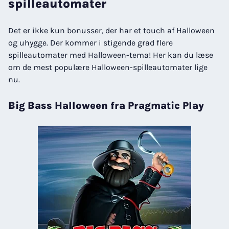
spilleautomater
Det er ikke kun bonusser, der har et touch af Halloween
og uhygge. Der kommer i stigende grad flere
spilleautomater med Halloween-tema! Her kan du læse
om de mest populære Halloween-spilleautomater lige
nu.
Big Bass Halloween fra Pragmatic Play