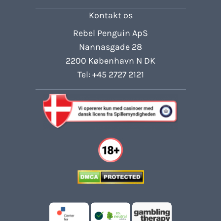
Kontakt os
Rebel Penguin ApS
Nannasgade 28
2200 København N DK
Tel: +45 2727 2121