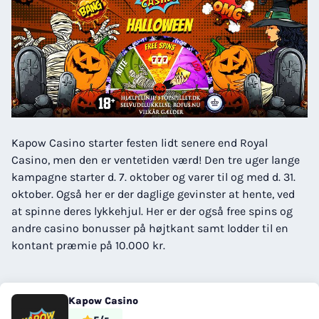
Kapow Casino starter festen lidt senere end Royal
Casino, men den er ventetiden værd! Den tre uger lange
kampagne starter d. 7. oktober og varer til og med d. 31.
oktober. Også her er der daglige gevinster at hente, ved
at spinne deres lykkehjul. Her er der også free spins og
andre casino bonusser på højtkant samt lodder til en
kontant præmie på 10.000 kr.
Kapow Casino