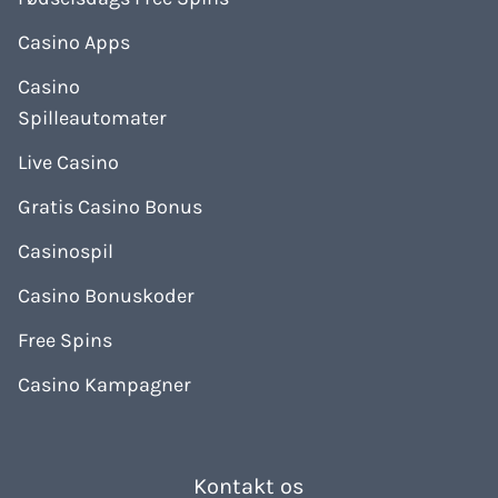
Casino Apps
Casino
Spilleautomater
Live Casino
Gratis Casino Bonus
Casinospil
Casino Bonuskoder
Free Spins
Casino Kampagner
Kontakt os