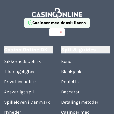
Casinoer med dansk licens
Casino Online DK
Spil & guides
Sikkerhedspolitik
Keno
Tilgængelighed
Blackjack
Privatlivspolitik
Roulette
Ansvarligt spil
Baccarat
Spilleloven i Danmark
Betalingsmetoder
Nyheder
Casinoer med