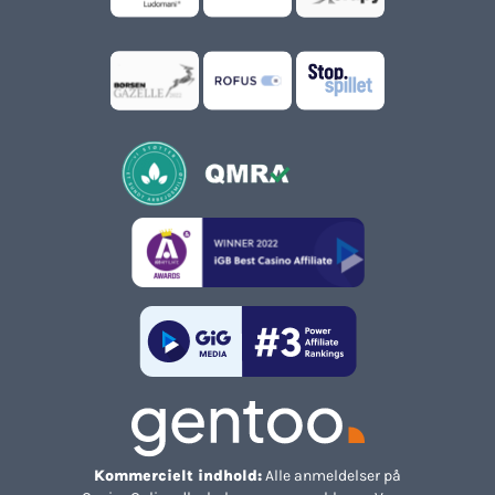
Kommercielt indhold:
Alle anmeldelser på