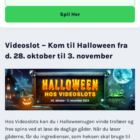
Spil Her
Videoslot – Kom til Halloween fra
d. 28. oktober til 3. november
Hos Videoslots kan du i Halloweenugen vinde trofæer og
free spins ved at løse de daglige gåder. Når du løser
gåderne, får du ingredienser, som heksen skal bruge til