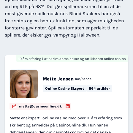
en høj RTP på 98%. Det gør spillemaskinen til en af de
mest givende spillemaskiner. Blood Suckers har også
free spins og en bonus-funktion, som øger muligheden
for større gevinster. Spilleautomaten er perfekt til de
spillere, der elsker gys, vampyr og Halloween.
10 års erfaring i at skrive anmeldelser og artikler om online casino
Mette Jensen
Hun/hende
Online Casino Ekspert
864 artikler
mette@casinoonline.dk
Mette er ekspert i online casino med over 10 års erfaring som
skribent og anmelder på CasinoOnline.dk. Hun har en
dybdegående viden om casinoteknologi og det danske