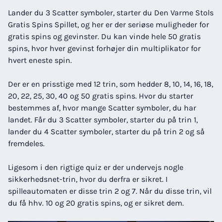
Lander du 3 Scatter symboler, starter du Den Varme Stols
Gratis Spins Spillet, og her er der seriøse muligheder for
gratis spins og gevinster. Du kan vinde hele 50 gratis
spins, hvor hver gevinst forhøjer din multiplikator for
hvert eneste spin.
Der er en prisstige med 12 trin, som hedder 8, 10, 14, 16, 18,
20, 22, 25, 30, 40 og 50 gratis spins. Hvor du starter
bestemmes af, hvor mange Scatter symboler, du har
landet. Får du 3 Scatter symboler, starter du på trin 1,
lander du 4 Scatter symboler, starter du på trin 2 og så
fremdeles.
Ligesom i den rigtige quiz er der undervejs nogle
sikkerhedsnet-trin, hvor du derfra er sikret. I
spilleautomaten er disse trin 2 og 7. Når du disse trin, vil
du få hhv. 10 og 20 gratis spins, og er sikret dem.