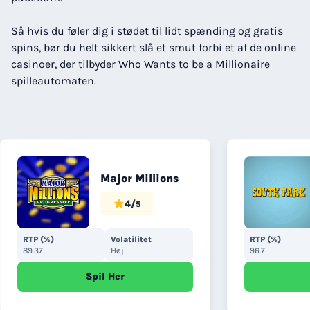
Så hvis du føler dig i stødet til lidt spænding og gratis
spins, bør du helt sikkert slå et smut forbi et af de online
casinoer, der tilbyder Who Wants to be a Millionaire
spilleautomaten.
Major Millions
4/
5
RTP (%)
Volatilitet
RTP (%)
89.37
Høj
96.7
Spil Her