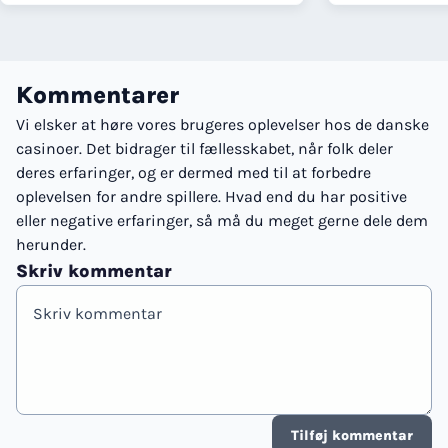
Kommentarer
Vi elsker at høre vores brugeres oplevelser hos de danske
casinoer. Det bidrager til fællesskabet, når folk deler
deres erfaringer, og er dermed med til at forbedre
oplevelsen for andre spillere. Hvad end du har positive
eller negative erfaringer, så må du meget gerne dele dem
herunder.
Skriv kommentar
Tilføj kommentar