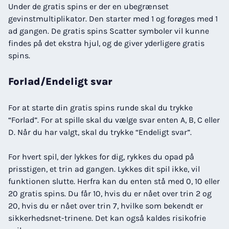
Under de gratis spins er der en ubegrænset
gevinstmultiplikator. Den starter med 1 og forøges med 1
ad gangen. De gratis spins Scatter symboler vil kunne
findes på det ekstra hjul, og de giver yderligere gratis
spins.
Forlad/Endeligt svar
For at starte din gratis spins runde skal du trykke
“Forlad”. For at spille skal du vælge svar enten A, B, C eller
D. Når du har valgt, skal du trykke “Endeligt svar”.
For hvert spil, der lykkes for dig, rykkes du opad på
prisstigen, et trin ad gangen. Lykkes dit spil ikke, vil
funktionen slutte. Herfra kan du enten stå med 0, 10 eller
20 gratis spins. Du får 10, hvis du er nået over trin 2 og
20, hvis du er nået over trin 7, hvilke som bekendt er
sikkerhedsnet-trinene. Det kan også kaldes risikofrie