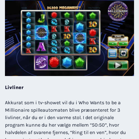
Livliner
Akkurat som i tv-showet vil du i Who Wants to be a
Millionaire spilleautomaten blive præsenteret for 3
livliner, når du er i den varme stol. I det originale
program kunne du her vælge mellem “50:50”, hvor
halvdelen af svarene fjernes, “Ring til en ven”, hvor du