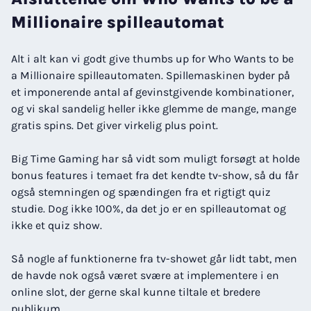
Millionaire spilleautomat
Alt i alt kan vi godt give thumbs up for Who Wants to be
a Millionaire spilleautomaten. Spillemaskinen byder på
et imponerende antal af gevinstgivende kombinationer,
og vi skal sandelig heller ikke glemme de mange, mange
gratis spins. Det giver virkelig plus point.
Big Time Gaming har så vidt som muligt forsøgt at holde
bonus features i temaet fra det kendte tv-show, så du får
også stemningen og spændingen fra et rigtigt quiz
studie. Dog ikke 100%, da det jo er en spilleautomat og
ikke et quiz show.
Så nogle af funktionerne fra tv-showet går lidt tabt, men
de havde nok også været svære at implementere i en
online slot, der gerne skal kunne tiltale et bredere
publikum.