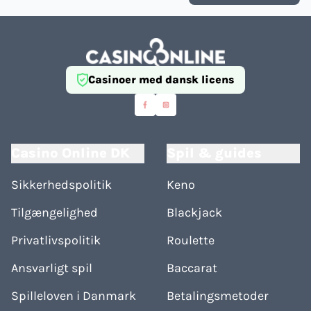
Casinoer med dansk licens
Casino Online DK
Spil & guides
Sikkerhedspolitik
Keno
Tilgængelighed
Blackjack
Privatlivspolitik
Roulette
Ansvarligt spil
Baccarat
Spilleloven i Danmark
Betalingsmetoder