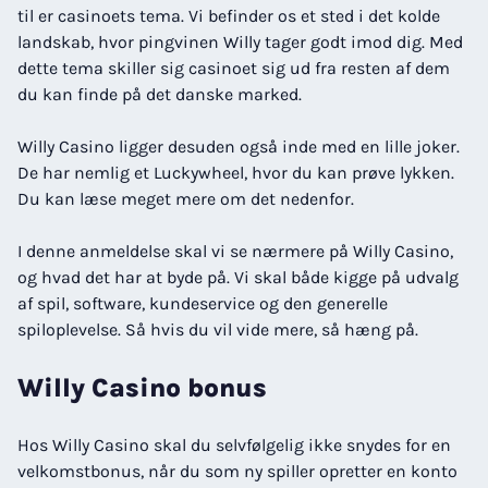
til er casinoets tema. Vi befinder os et sted i det kolde
landskab, hvor pingvinen Willy tager godt imod dig. Med
dette tema skiller sig casinoet sig ud fra resten af dem
du kan finde på det danske marked.
Willy Casino ligger desuden også inde med en lille joker.
De har nemlig et Luckywheel, hvor du kan prøve lykken.
Du kan læse meget mere om det nedenfor.
I denne anmeldelse skal vi se nærmere på Willy Casino,
og hvad det har at byde på. Vi skal både kigge på udvalg
af spil, software, kundeservice og den generelle
spiloplevelse. Så hvis du vil vide mere, så hæng på.
Willy Casino bonus
Hos Willy Casino skal du selvfølgelig ikke snydes for en
velkomstbonus, når du som ny spiller opretter en konto