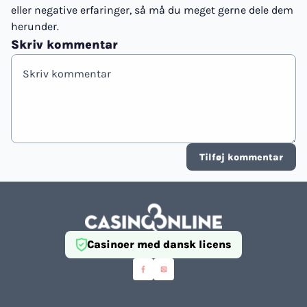
eller negative erfaringer, så må du meget gerne dele dem
herunder.
Skriv kommentar
Tilføj kommentar
Casinoer med dansk licens