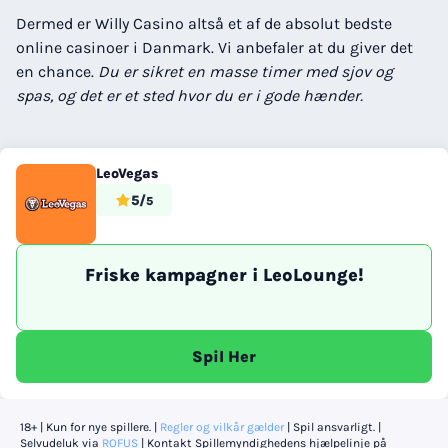
Dermed er Willy Casino altså et af de absolut bedste
online casinoer i Danmark. Vi anbefaler at du giver det
en chance.
Du er sikret en masse timer med sjov og
spas, og det er et sted hvor du er i gode hænder.
LeoVegas
5/
5
Friske kampagner i LeoLounge!
Spil Her
18+ | Kun for nye spillere. |
Regler og vilkår gælder
| Spil ansvarligt. |
Selvudeluk via
ROFUS
| Kontakt Spillemyndighedens hjælpelinje på