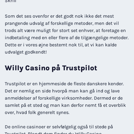
Skrill
Som det ses ovenfor er det godt nok ikke det mest
prangende udvalg af forskellige metoder, men det vil
trods alt være muligt for stort set enhver, at foretage en
indbetaling med en eller flere af de tilgængelige metoder.
Dette er i vores øjne bestemt nok til, at vi kan kalde
udvalget godkendt!
Willy Casino på Trustpilot
Trustpilot er en hjemmeside de fleste danskere kender.
Det er nemlig en side hvorpå man kan gå ind og lave
anmeldelser af forskellige virksomheder. Dermed er de
samlet på et sted og man kan derfor nemt få et overblik
over, hvad folk generelt synes.
De online casinoer er selvfølgelig også til stede på
Trustpilot. Blandt dem finder du Willy Casino.