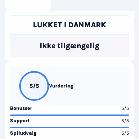
LUKKET I DANMARK
Ikke tilgængelig
5
/5
Vurdering
Bonusser
5/5
Support
5/5
Spiludvalg
5/5