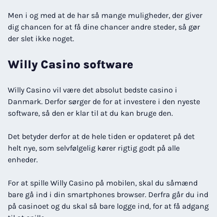
Men i og med at de har så mange muligheder, der giver
dig chancen for at få dine chancer andre steder, så gør
der slet ikke noget.
Willy Casino software
Willy Casino vil være det absolut bedste casino i
Danmark. Derfor sørger de for at investere i den nyeste
software, så den er klar til at du kan bruge den.
Det betyder derfor at de hele tiden er opdateret på det
helt nye, som selvfølgelig kører rigtig godt på alle
enheder.
For at spille Willy Casino på mobilen, skal du såmænd
bare gå ind i din smartphones browser. Derfra går du ind
på casinoet og du skal så bare logge ind, for at få adgang