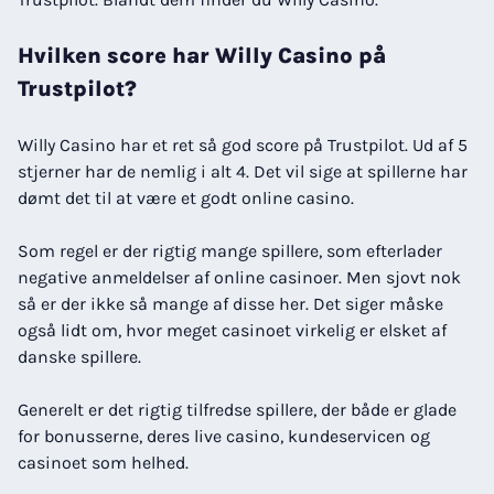
Hvilken score har Willy Casino på
Trustpilot?
Willy Casino har et ret så god score på Trustpilot. Ud af 5
stjerner har de nemlig i alt 4. Det vil sige at spillerne har
dømt det til at være et godt online casino.
Som regel er der rigtig mange spillere, som efterlader
negative anmeldelser af online casinoer. Men sjovt nok
så er der ikke så mange af disse her. Det siger måske
også lidt om, hvor meget casinoet virkelig er elsket af
danske spillere.
Generelt er det rigtig tilfredse spillere, der både er glade
for bonusserne, deres live casino, kundeservicen og
casinoet som helhed.