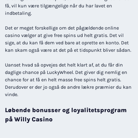
få, vil kun være tilgængelige når du har lavet en
indbetaling.
Det er meget forskellige om det pågældende online
casino vælger at give free spins ud helt gratis. Det vil
sige, at du kan få dem ved bare at oprette en konto. Det
kan skam også være at det på et tidspunkt bliver sådan.
Uanset hvad så opvejes det helt klart af, at du får din
daglige chance på LuckyWheel. Det giver dig nemlig en
chance for at få en helt masse free spins helt gratis.
Derudover er der jo også de andre lækre præmier du kan
vinde.
Løbende bonusser og loyalitetsprogram
på Willy Casino