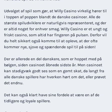
Udvalget af spil som gør, at Willy Casino virkelig hører til
i toppen af poppen blandt de danske casinoer. Alle de
største spiludviklere er naturligvis repræsenteret, og der
er altid noget for enhver smag. Willy Casino er et ungt og
friskt casino, som altid har fingeren på pulsen. Derfor vil
du helt sikkert også komme til at opleve, at der ofte
kommer nye, sjove og spændende spil til på siden!
Der er allerede en del danskere, som er hoppet med på
bølgen, siden casinoet åbnede sidste år. Men casinoet
kan stadigvæk godt ses som en gemt skat, da langt fra
alle danske spillere har hverken hørt om det, eller prøvet
det endnu.
Det kan også klart have sine fordele at være en af de
tidligere og loyale spillere.