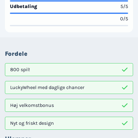
Udbetaling
5/5
0/5
Fordele
800 spil!
LuckyWheel med daglige chancer
Høj velkomstbonus
Nyt og friskt design