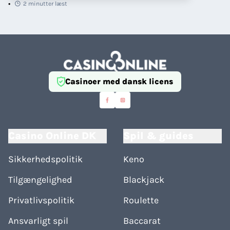
•
2 minutter læst
Casinoer med dansk licens
Casino Online DK
Spil & guides
Sikkerhedspolitik
Keno
Tilgængelighed
Blackjack
Privatlivspolitik
Roulette
Ansvarligt spil
Baccarat