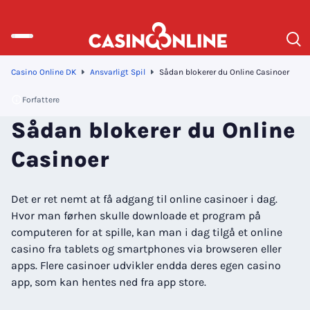
Casino Online DK
Ansvarligt Spil
Sådan blokerer du Online Casinoer
Forfattere
Sådan blokerer du Online
Casinoer
Det er ret nemt at få adgang til online casinoer i dag.
Hvor man førhen skulle downloade et program på
computeren for at spille, kan man i dag tilgå et online
casino fra tablets og smartphones via browseren eller
apps. Flere casinoer udvikler endda deres egen casino
app, som kan hentes ned fra app store.