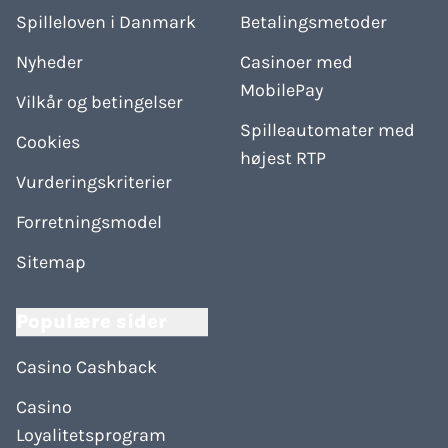
Spilleloven i Danmark
Betalingsmetoder
Nyheder
Casinoer med
MobilePay
Vilkår og betingelser
Spilleautomater med
Cookies
højest RTP
Vurderingskriterier
Forretningsmodel
Sitemap
Populære sider
Casino Cashback
Casino
Loyalitetsprogram