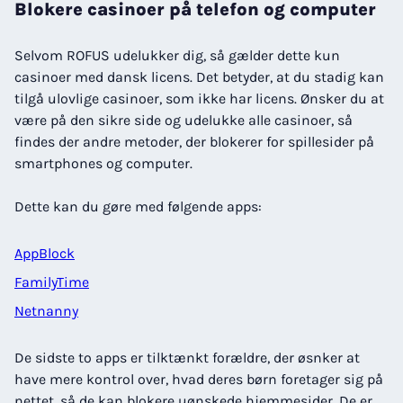
Blokere casinoer på telefon og computer
Selvom ROFUS udelukker dig, så gælder dette kun
casinoer med dansk licens. Det betyder, at du stadig kan
tilgå ulovlige casinoer, som ikke har licens. Ønsker du at
være på den sikre side og udelukke alle casinoer, så
findes der andre metoder, der blokerer for spillesider på
smartphones og computer.
Dette kan du gøre med følgende apps:
AppBlock
FamilyTime
Netnanny
De sidste to apps er tilktænkt forældre, der øsnker at
have mere kontrol over, hvad deres børn foretager sig på
nettet, så de kan blokere uønskede hjemmesider. De er