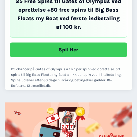
25 Free Spins til Gates of Olympus ved
oprettelse +50 free spins til Big Bass
Floats my Boat ved første indbetaling
af 100 kr.
Spil Her
25 chancer på Gates of Olympus a 1 kr. per spin ved oprettelse. 50
spins til Big Bass Floats my Boat a 1 kr. per spin ved 1. indbetaling.
Spins udløber efter 60 dage. Vilkår og betingelser gælder. 18+.
Rofus.nu. Stopspillet.dk.