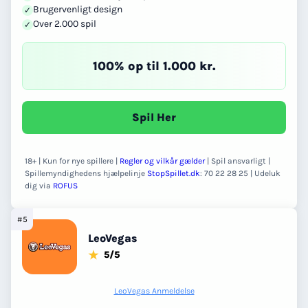
Brugervenligt design
Over 2.000 spil
100% op til 1.000 kr.
Spil Her
18+ | Kun for nye spillere |
Regler og vilkår gælder
| Spil ansvarligt |
Spillemyndighedens hjælpelinje
StopSpillet.dk
: 70 22 28 25 | Udeluk
dig via
ROFUS
#5
LeoVegas
5/5
LeoVegas Anmeldelse