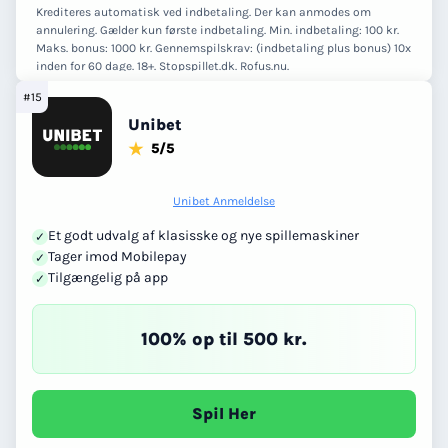
Krediteres automatisk ved indbetaling. Der kan anmodes om
annulering. Gælder kun første indbetaling. Min. indbetaling: 100 kr.
Maks. bonus: 1000 kr. Gennemspilskrav: (indbetaling plus bonus) 10x
inden for 60 dage. 18+. Stopspillet.dk. Rofus.nu.
#15
Unibet
5/5
Unibet Anmeldelse
Et godt udvalg af klasisske og nye spillemaskiner
Tager imod Mobilepay
Tilgængelig på app
100% op til 500 kr.
Spil Her