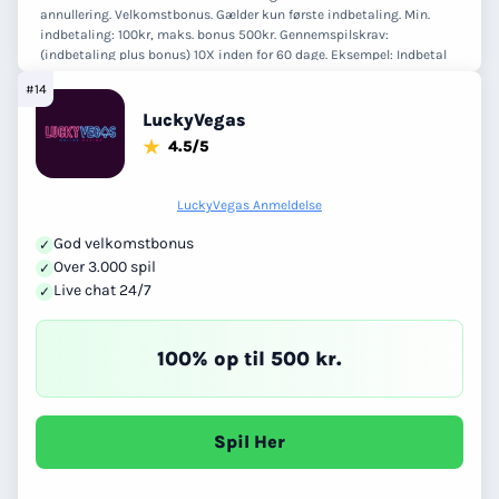
annullering. Velkomstbonus. Gælder kun første indbetaling. Min.
indbetaling: 100kr, maks. bonus 500kr. Gennemspilskrav:
(indbetaling plus bonus) 10X inden for 60 dage. Eksempel: Indbetal
100kr, få 100kr bonus og gennemspil 2,000kr. Bonuskøb er betragtet
#14
et sats. Max. indsats er 50kr. Kun spilleautomater bidrager. Evt.
gevinster ved spil over max. indsats fjernes.
LuckyVegas
4.5/5
LuckyVegas Anmeldelse
God velkomstbonus
Over 3.000 spil
Live chat 24/7
100% op til 500 kr.
Spil Her