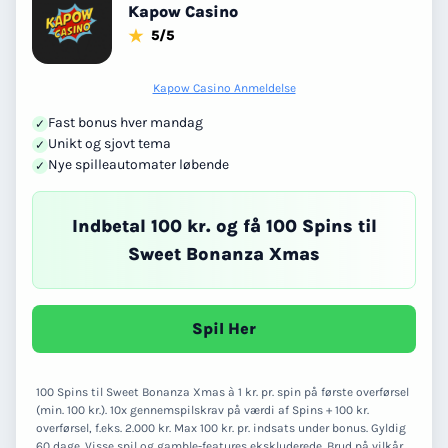
Kapow Casino
5/5
Kapow Casino Anmeldelse
Fast bonus hver mandag
Unikt og sjovt tema
Nye spilleautomater løbende
Indbetal 100 kr. og få 100 Spins til
Sweet Bonanza Xmas
Spil Her
100 Spins til Sweet Bonanza Xmas à 1 kr. pr. spin på første overførsel
(min. 100 kr.). 10x gennemspilskrav på værdi af Spins + 100 kr.
overførsel, f.eks. 2.000 kr. Max 100 kr. pr. indsats under bonus. Gyldig
60 dage. Visse spil og gamble-features ekskluderede. Brud på vilkår