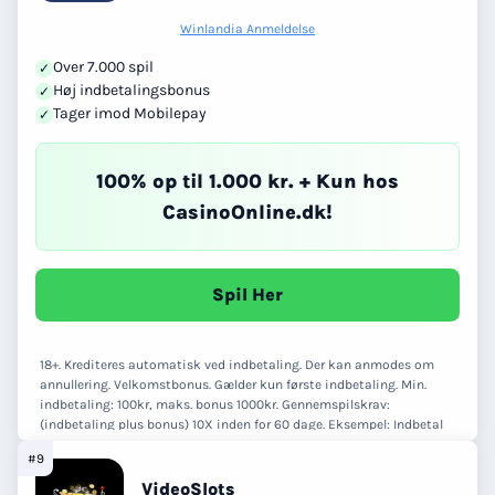
Winlandia Anmeldelse
Over 7.000 spil
Høj indbetalingsbonus
Tager imod Mobilepay
100% op til 1.000 kr. + Kun hos
CasinoOnline.dk!
Spil Her
18+. Krediteres automatisk ved indbetaling. Der kan anmodes om
annullering. Velkomstbonus. Gælder kun første indbetaling. Min.
indbetaling: 100kr, maks. bonus 1000kr. Gennemspilskrav:
(indbetaling plus bonus) 10X inden for 60 dage. Eksempel: Indbetal
100kr, få 100kr bonus og gennemspil 2,000kr. Kun spilleautomater
#9
bidrager. Max. indsats er 50kr. Evt. gevinster ved spil over max.
indsats fjernes. Selvudeluk via ROFUS.nu. Få hjælp via Stopspillet.dk.
VideoSlots