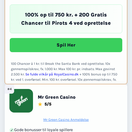
100% op til 750 kr. + 200 Gratis
Chancer til Pirots 4 ved oprettelse
Spil Her
100 Chancer à 1 kr. til Break the Santa Bank ved oprettelse. 10x
gennemspilskrav, fx. 1.000 kr. Max 100 kr. pr. indsats. Max gevinst
2.500 kr.
Se fulde vilkår på RoyalCasino.dk
+ 100% bonus op til 750
kr. ved 1. overførsel. Min. 100 kr. overførsel. 10x gennemspilskrav, fx.
15.000 kr. ved brug af max bonus. Max 100 kr. pr. indsats. Gyldig 60
#4
dage. Gamble-features og visse spil ekskluderet. 21+ | Hjælpelinje:
StopSpillet.dk
| Selvudelukkelse:
ROFUS
Mr Green Casino
5/5
Mr Green Casino Anmeldelse
Gode bonusser til loyale spillere