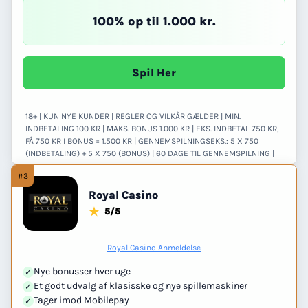
100% op til 1.000 kr.
Spil Her
18+ | KUN NYE KUNDER | REGLER OG VILKÅR GÆLDER | MIN.
INDBETALING 100 KR | MAKS. BONUS 1.000 KR | EKS. INDBETAL 750 KR,
FÅ 750 KR I BONUS = 1.500 KR | GENNEMSPILNINGSEKS.: 5 X 750
(INDBETALING) + 5 X 750 (BONUS) | 60 DAGE TIL GENNEMSPILNING |
SPIL ANSVARLIGT | STOPSPILLET.DK | ROFUS.NU
#3
Royal Casino
5/5
Royal Casino Anmeldelse
Nye bonusser hver uge
Et godt udvalg af klasisske og nye spillemaskiner
Tager imod Mobilepay