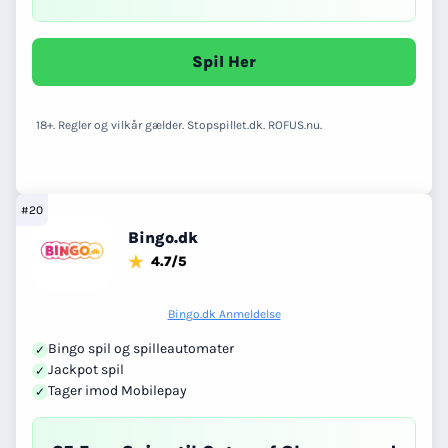
Spil Her
18+. Regler og vilkår gælder. Stopspillet.dk. ROFUS.nu.
#20
Bingo.dk
4.7/5
Bingo.dk Anmeldelse
Bingo spil og spilleautomater
Jackpot spil
Tager imod Mobilepay