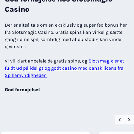
Casino
Der er altså tale om en eksklusiv og super fed bonus her
fra Slotsmagic Casino. Gratis spins kan virkelig sætte
gang i dine spil, samtidig med at du stadig kan vinde
gevinster.
Vi vil klart anbefale de gratis spins, og
Slotsmagic er et
fuldt ud pålideligt og godt casino med dansk licens fra
Spillemyndigheden
.
God fornøjelse!