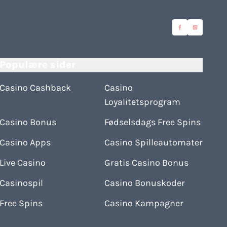
Populære sider
Casino Cashback
Casino
Loyalitetsprogram
Casino Bonus
Fødselsdags Free Spins
Casino Apps
Casino Spilleautomater
Live Casino
Gratis Casino Bonus
Casinospil
Casino Bonuskoder
Free Spins
Casino Kampagner