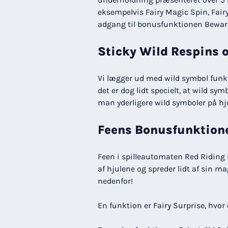
eksempelvis Fairy Magic Spin, Fairy
adgang til bonusfunktionen Beware
Sticky Wild Respins 
Vi lægger ud med wild symbol funkti
det er dog lidt specielt, at wild sy
man yderligere wild symboler på hj
Feens Bonusfunktion
Feen i spilleautomaten Red Riding 
af hjulene og spreder lidt af sin m
nedenfor!
En funktion er Fairy Surprise, hvor