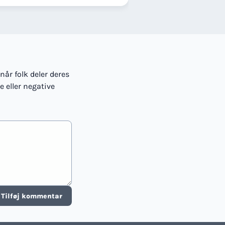
når folk deler deres
e eller negative
Tilføj kommentar