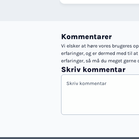
Kommentarer
Vi elsker at høre vores brugeres op
erfaringer, og er dermed med til at
erfaringer, så må du meget gerne 
Skriv kommentar