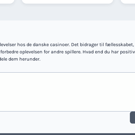
levelser hos de danske casinoer. Det bidrager til fællesskabet, 
 forbedre oplevelsen for andre spillere. Hvad end du har positiv
dele dem herunder.