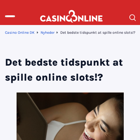
Casino Online DK
Nyheder
Det bedste tidspunkt at spille online slots!?
Det bedste tidspunkt at
spille online slots!?