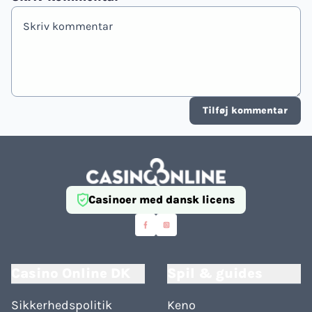
Tilføj kommentar
Casinoer med dansk licens
Casino Online DK
Spil & guides
Sikkerhedspolitik
Keno