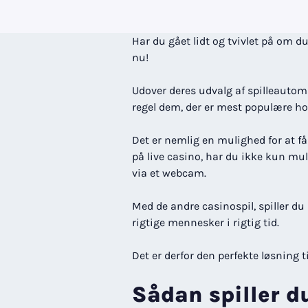
Har du gået lidt og tvivlet på om d
nu!
Udover deres udvalg af spilleautom
regel dem, der er mest populære ho
Det er nemlig en mulighed for at f
på live casino, har du ikke kun mul
via et webcam.
Med de andre casinospil, spiller du 
rigtige mennesker i rigtig tid.
Det er derfor den perfekte løsning t
Sådan spiller du