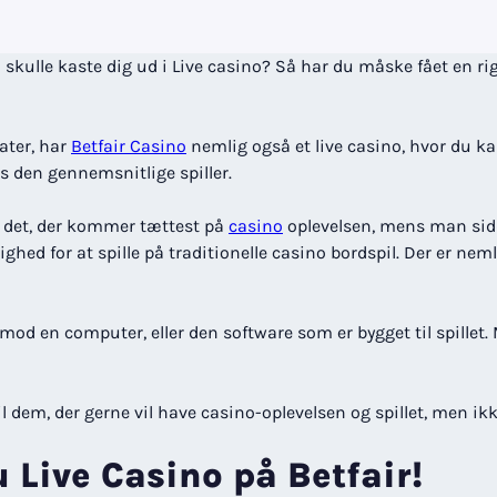
u skulle kaste dig ud i Live casino? Så har du måske fået en ri
ater, har
Betfair Casino
nemlig også et live casino, hvor du ka
s den gennemsnitlige spiller.
å det, der kommer tættest på
casino
oplevelsen, mens man sidd
ighed for at spille på traditionelle casino bordspil. Der er ne
mod en computer, eller den software som er bygget til spillet. 
il dem, der gerne vil have casino-oplevelsen og spillet, men ikk
 Live Casino på Betfair!