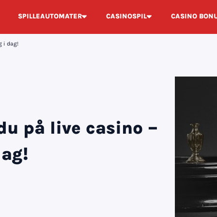
SPILLEAUTOMATER
CASINOSPIL
CASINO BON
g i dag!
du på live casino –
dag!