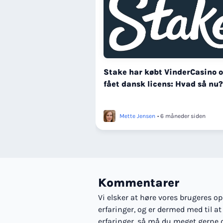
li og august 2025
Stake har købt VinderCasino 
fået dansk licens: Hvad så nu?
12 måneder siden
Mette Jensen
• 6 måneder siden
Kommentarer
Vi elsker at høre vores brugeres op
erfaringer, og er dermed med til at
erfaringer, så må du meget gerne 