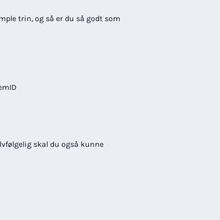
simple trin, og så er du så godt som
NemID
elvfølgelig skal du også kunne