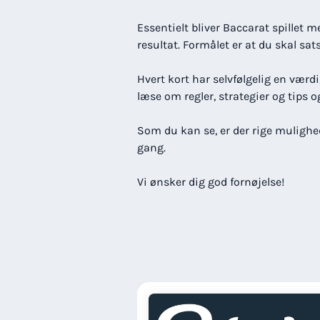
Essentielt bliver Baccarat spillet me
resultat. Formålet er at du skal sat
Hvert kort har selvfølgelig en værdi
læse om regler, strategier og tips og
Som du kan se, er der rige mulighede
gang.
Vi ønsker dig god fornøjelse!