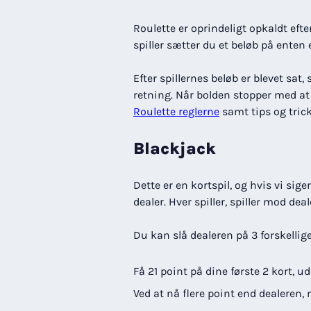
Roulette er oprindeligt opkaldt efte
spiller sætter du et beløb på enten
Efter spillernes beløb er blevet sat
retning. Når bolden stopper med at
Roulette reglerne
samt tips og tric
Blackjack
Dette er en kortspil, og hvis vi sige
dealer. Hver spiller, spiller mod de
Du kan slå dealeren på 3 forskellig
Få 21 point på dine første 2 kort, u
Ved at nå flere point end dealeren,