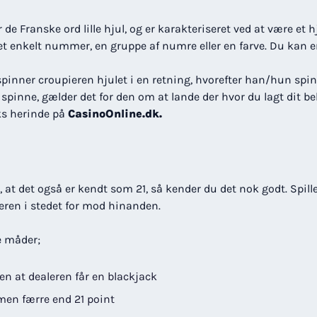
r de Franske ord lille hjul, og er karakteriseret ved at være et 
 et enkelt nummer, en gruppe af numre eller en farve. Du kan en
, spinner croupieren hjulet i en retning, hvorefter han/hun spin
 spinne, gælder det for den om at lande der hvor du lagt dit 
ks herinde på
CasinoOnline.dk.
r, at det også er kendt som 21, så kender du det nok godt. Spille
aleren i stedet for mod hinanden.
e måder;
den at dealeren får en blackjack
 men færre end 21 point