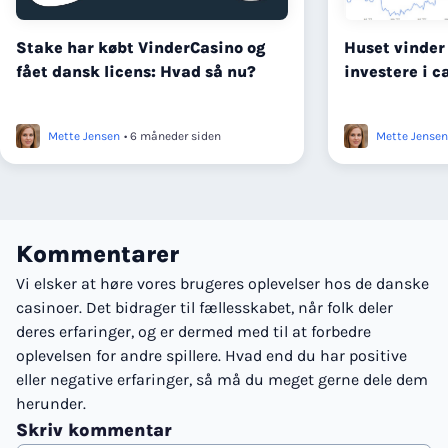
Stake har købt VinderCasino og
Huset vinder
fået dansk licens: Hvad så nu?
investere i 
Mette Jensen
• 6 måneder siden
Mette Jensen
Kommentarer
Vi elsker at høre vores brugeres oplevelser hos de danske
casinoer. Det bidrager til fællesskabet, når folk deler
deres erfaringer, og er dermed med til at forbedre
oplevelsen for andre spillere. Hvad end du har positive
eller negative erfaringer, så må du meget gerne dele dem
herunder.
Skriv kommentar