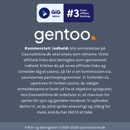
Kommercielt indhold:
Alle anmeldelser på
CasinoOnline.dk skal anses som reklame. Vores
affiliate links skal betragtes som sponsoreret
indhold. Klikker du på vores affiliate links og
tilmelder dig et casino, så får vi en kommission via.
casinoernes partnerprogrammer. Vi forholder os
upartiske til hvilket casino, du vælger.
Anmeldelserne er lavet ud fra et objektivt synspunkt.
Hos CasinoOnline.dk anbefaler vi, at man kun for
spiller for sjov og gambler moderat. Vi opfordrer
derfor til, at du altid spiller ansvarligt og aldrig for
mere, end du har råd til at tabe.
Vilkår og betingelser © 2007-2026 CasinoOnline.dk