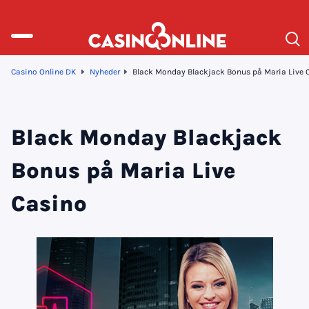
Casino Online DK
Nyheder
Black Monday Blackjack Bonus på Maria Live 
Black Monday Blackjack
Bonus på Maria Live
Casino