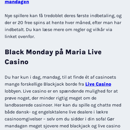
mandagen
Nye spillere kan få tredoblet deres første indbetaling, og
der er 20 free spins at hente hver måned, efter man har
indbetalt. Du kan læse mere om regler og vilkår via
linket ovenfor.
Black Monday på Maria Live
Casino
Du har kun i dag, mandag, til at finde ét af casinoets
mange forskellige Blackjack borde fra
Live Casino
lobbyen. Live casino er en spændende mulighed for at
prøve noget, der minder rigtig meget om de
landbaserede casinoer. Her kan du spille og chatte med
både dansk- og engelsktalene live dealere i lækre
casinoomgivelser – selv om du sidder i din sofa! Gør
mandagen meget sjovere med blackjack og live casino