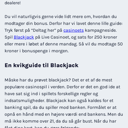
dealere!
Du vil naturligvis gerne vide lidt mere om, hvordan du
modtager din bonus. Derfor har vi lavet denne lille guide:
Tryk først på “Deltag her” på
casinoets
kampagneside.
Spil
Blackjack
på Live Casinoet, og sats for 250 kroner
eller mere i løbet af denne mandag. Så vil du modtage 50
kroner i bonuspenge i morgen.
En kvikguide til Blackjack
Måske har du prøvet blackjack? Det er et af de mest
populære casinospil i verden. Derfor er det en god ide at
have sat sig ind i spillets forskellige regler og
indsatsmuligheder. Blackjack kan også kaldes for et
banking spil, da du spiller mod banken. Formålet er at
opnå en hånd med en højere værdi end bankens. Men du
må ikke komme over 21, da du så går bust. Når du har
fået dine kort, kan du gøre følgende: