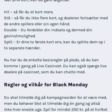
Hit – så får du et kort mere.
Stå – så får du ikke flere kort, og dealeren fortsætter med
de andre spillere eller sin egen hånd.
Double – Du fordobler din indsats og dermed din
gevinstmulighed.
Split – Er dine to første kort ens, kan du splitte dem op i
to separate hænder.
Nu har du de enkelte basisregler på plads, så du kan
komme i gang på Live Casinoet. Du kan også spørge live
dealere på casinoet, som du kan chatte med.
Regler og vilkår for Black Monday
Du skal tilmelde dig på kampagnesiden for at være med,
men du behøver blot at tilmelde dig én gang og altså
ikke hver eneste uge. Spil for mindst 250 kr. på et hvilket