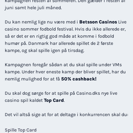
kampagnen resten af sommeren. Den gælder i resten af
juni samt hele juli måned.
Du kan nemlig lige nu være med i
Betsson Casinos
Live
casino sommer fodbold festival. Hvis du ikke allerede er,
så er det er en rigtig god måde at komme i fodbold
humør på. Danmark har allerede spillet de 2 første
kampe, og skal spille igen på tirsdag.
Kampagnen foregår sådan at du skal spille under VMs
kampe. Under hver eneste kamp der bliver spillet, har du
nemlig mulighed for at få
50% cashback!
Du skal dog sørge for at spille på Casino.dks nye live
casino spil kaldet
Top Card
.
Det vil altså sige at for at deltage i konkurrencen skal du:
Spille Top Card