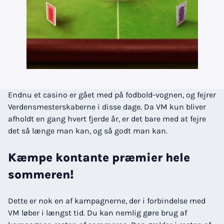
Endnu et casino er gået med på fodbold-vognen, og fejrer
Verdensmesterskaberne i disse dage. Da VM kun bliver
afholdt en gang hvert fjerde år, er det bare med at fejre
det så længe man kan, og så godt man kan.
Kæmpe kontante præmier hele
sommeren!
Dette er nok en af kampagnerne, der i forbindelse med
VM løber i længst tid. Du kan nemlig gøre brug af