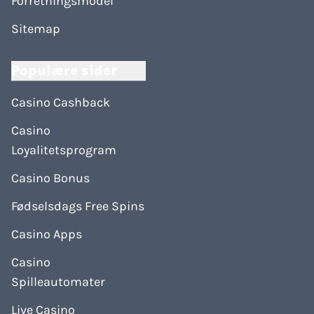
Forretningsmodel
Sitemap
Populære sider
Casino Cashback
Casino
Loyalitetsprogram
Casino Bonus
Fødselsdags Free Spins
Casino Apps
Casino
Spilleautomater
Live Casino