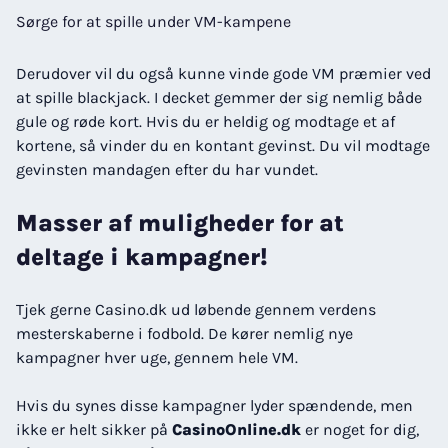
Sørge for at spille under VM-kampene
Derudover vil du også kunne vinde gode VM præmier ved
at spille blackjack. I decket gemmer der sig nemlig både
gule og røde kort. Hvis du er heldig og modtage et af
kortene, så vinder du en kontant gevinst. Du vil modtage
gevinsten mandagen efter du har vundet.
Masser af muligheder for at
deltage i kampagner!
Tjek gerne Casino.dk ud løbende gennem verdens
mesterskaberne i fodbold. De kører nemlig nye
kampagner hver uge, gennem hele VM.
Hvis du synes disse kampagner lyder spændende, men
ikke er helt sikker på
CasinoOnline.dk
er noget for dig,