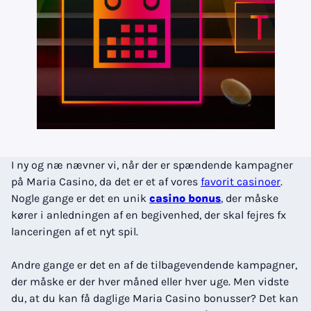
I ny og næ nævner vi, når der er spændende kampagner
på Maria Casino, da det er et af vores
favorit casinoer
.
Nogle gange er det en unik
casino bonus
, der måske
kører i anledningen af en begivenhed, der skal fejres fx
lanceringen af et nyt spil.
Andre gange er det en af de tilbagevendende kampagner,
der måske er der hver måned eller hver uge. Men vidste
du, at du kan få daglige Maria Casino bonusser? Det kan