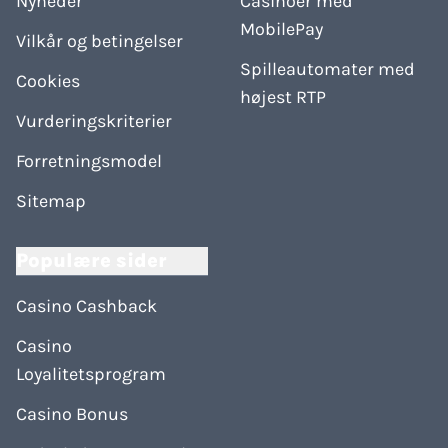
Nyheder
Casinoer med
MobilePay
Vilkår og betingelser
Spilleautomater med
Cookies
højest RTP
Vurderingskriterier
Forretningsmodel
Sitemap
Populære sider
Casino Cashback
Casino
Loyalitetsprogram
Casino Bonus