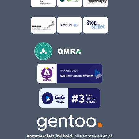
Kommercielt indhold:
Alle anmeldelser på