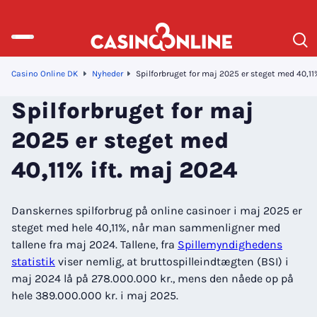
Casino Online DK
Nyheder
Spilforbruget for maj 2025 er steget med 40,11
Spilforbruget for maj
2025 er steget med
40,11% ift. maj 2024
Danskernes spilforbrug på online casinoer i maj 2025 er
steget med hele 40,11%, når man sammenligner med
tallene fra maj 2024. Tallene, fra
Spillemyndighedens
statistik
viser nemlig, at bruttospilleindtægten (BSI) i
maj 2024 lå på 278.000.000 kr., mens den nåede op på
hele 389.000.000 kr. i maj 2025.