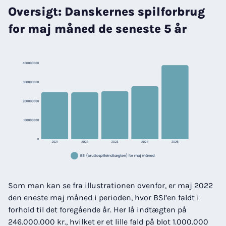
Oversigt: Danskernes spilforbrug
for maj måned de seneste 5 år
Som man kan se fra illustrationen ovenfor, er maj 2022
den eneste maj måned i perioden, hvor BSI’en faldt i
forhold til det foregående år. Her lå indtægten på
246.000.000 kr., hvilket er et lille fald på blot 1.000.000