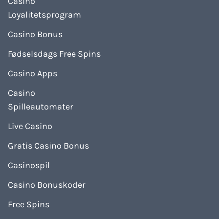
Casino
Loyalitetsprogram
Casino Bonus
Fødselsdags Free Spins
Casino Apps
Casino
Spilleautomater
Live Casino
Gratis Casino Bonus
Casinospil
Casino Bonuskoder
Free Spins