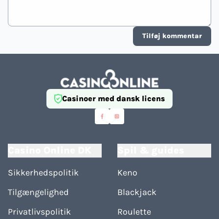
Tilføj kommentar
Casinoer med dansk licens
Casino Online DK
Spil & guides
Sikkerhedspolitik
Keno
Tilgængelighed
Blackjack
Privatlivspolitik
Roulette