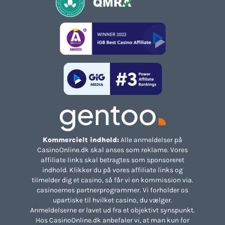
Kommercielt indhold:
Alle anmeldelser på
CasinoOnline.dk skal anses som reklame. Vores
affiliate links skal betragtes som sponsoreret
indhold. Klikker du på vores affiliate links og
tilmelder dig et casino, så får vi en kommission via.
casinoernes partnerprogrammer. Vi forholder os
upartiske til hvilket casino, du vælger.
Anmeldelserne er lavet ud fra et objektivt synspunkt.
Hos CasinoOnline.dk anbefaler vi, at man kun for