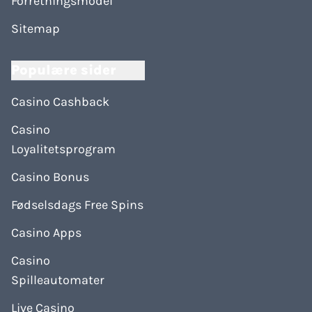
Forretningsmodel
Sitemap
Populære sider
Casino Cashback
Casino
Loyalitetsprogram
Casino Bonus
Fødselsdags Free Spins
Casino Apps
Casino
Spilleautomater
Live Casino