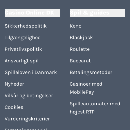
Casino Online DK
Spil & guides
Sikkerhedspolitik
Keno
Tilgængelighed
Blackjack
Privatlivspolitik
Roulette
Ansvarligt spil
Baccarat
Spilleloven i Danmark
Betalingsmetoder
Nyheder
Casinoer med
MobilePay
Vilkår og betingelser
Spilleautomater med
Cookies
højest RTP
Vurderingskriterier