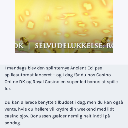
I mandags blev den splinternye Ancient Eclipse
spilleautomat lanceret – og i dag får du hos Casino
Online DK og Royal Casino en super fed bonus at spille
for.
Du kan allerede benytte tilbuddet i dag, men du kan også
vente, hvis du hellere vil krydre din weekend med lidt
casino sjov. Bonussen gælder nemlig helt indtil på
søndag.