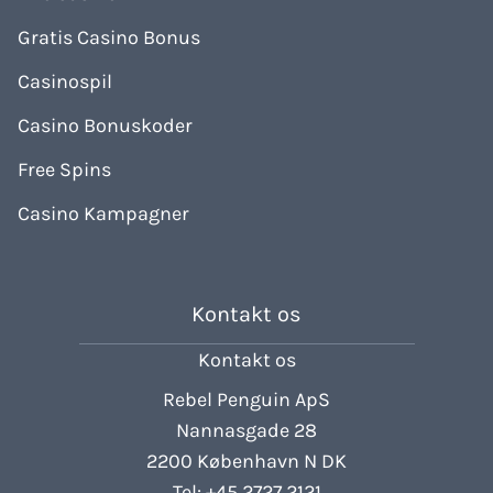
Gratis Casino Bonus
Casinospil
Casino Bonuskoder
Free Spins
Casino Kampagner
Kontakt os
Kontakt os
Rebel Penguin ApS
Nannasgade 28
2200 København N DK
Tel: +45 2727 2121