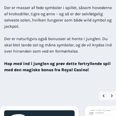
Der er masser af fede symboler i spillet, såsom hovederne
af krokodiller, tigre og ørne – og så er der selvfølgelig
selveste solen, hvilken fungerer som både wild symbol og
jackpot.
Der er naturligvis også bonusser at hente i junglen. Du
skal blot lande sol og måne symboler, og de vil krydse ind
over hinanden som ved en formørkelse.
Hop med ind i junglen og prøv dette fortryllende spil
med den magiske bonus fra Royal Casino!