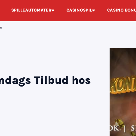
SPILLEAUTOMATER
CASINOSPIL
CASINO BON
no
dags Tilbud hos