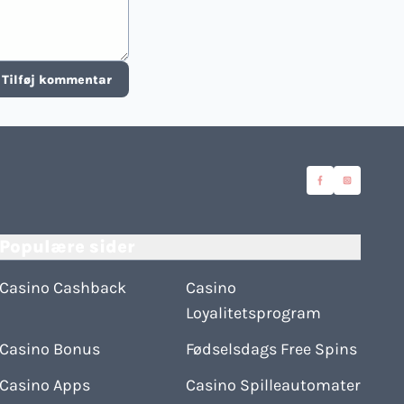
Tilføj kommentar
Populære sider
Casino Cashback
Casino
Loyalitetsprogram
Casino Bonus
Fødselsdags Free Spins
Casino Apps
Casino Spilleautomater