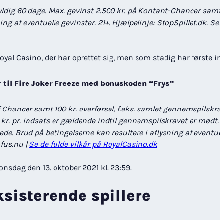
yldig 60 dage. Max. gevinst 2.500 kr. på Kontant-Chancer samt
ing af eventuelle gevinster. 21+. Hjælpelinje: StopSpillet.dk. S
 Royal Casino, der har oprettet sig, men som stadig har første i
r til Fire Joker Freeze med bonuskoden “Frys”
Chancer samt 100 kr. overførsel, f.eks. samlet gennemspilskra
 kr. pr. indsats er gældende indtil gennemspilskravet er mødt
e. Brud på betingelserne kan resultere i aflysning af eventue
ofus.nu |
Se de fulde vilkår på RoyalCasino.dk
nsdag den 13. oktober 2021 kl. 23:59.
ksisterende spillere