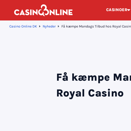
CASINOER
Casino Online DK
Nyheder
Få kæmpe Mandags Tilbud hos Royal Casi
Få kæmpe Man
Royal Casino