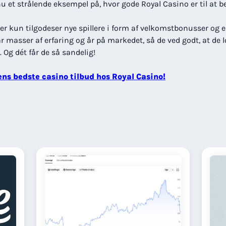
et strålende eksempel på, hvor gode Royal Casino er til at be
er kun tilgodeser nye spillere i form af velkomstbonusser og ek
 masser af erfaring og år på markedet, så de ved godt, at de 
 Og dét får de så sandelig!
gens bedste casino tilbud hos Royal Casino!