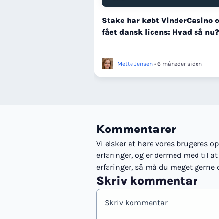
li og august 2025
Stake har købt VinderCasino 
fået dansk licens: Hvad så nu?
12 måneder siden
Mette Jensen
• 6 måneder siden
Kommentarer
Vi elsker at høre vores brugeres op
erfaringer, og er dermed med til at
erfaringer, så må du meget gerne 
Skriv kommentar