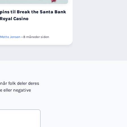
spins til Break the Santa Bank
Spilpakke 1 skal si
 Royal Casino
ansvarligt spilmar
Mette Jensen
• 8 måneder siden
Mette Jensen
• 9 mån
når folk deler deres
e eller negative