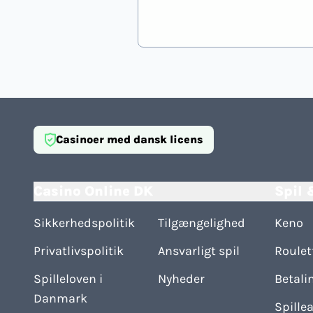
Casinoer med dansk licens
Casino Online DK
Spil 
Sikkerhedspolitik
Tilgængelighed
Keno
Privatlivspolitik
Ansvarligt spil
Roulet
Spilleloven i
Nyheder
Betal
Danmark
Spille