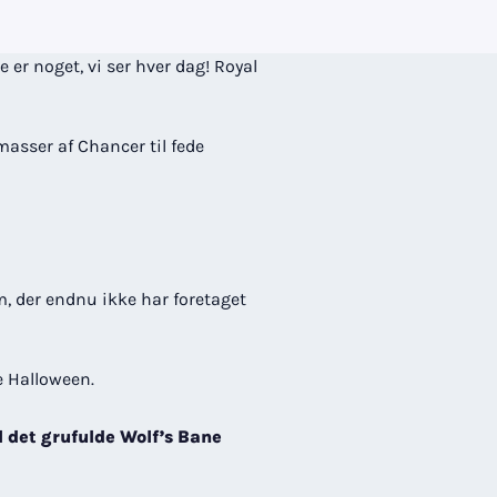
er noget, vi ser hver dag! Royal
masser af Chancer til fede
em, der endnu ikke har foretaget
de Halloween.
l det grufulde Wolf’s Bane