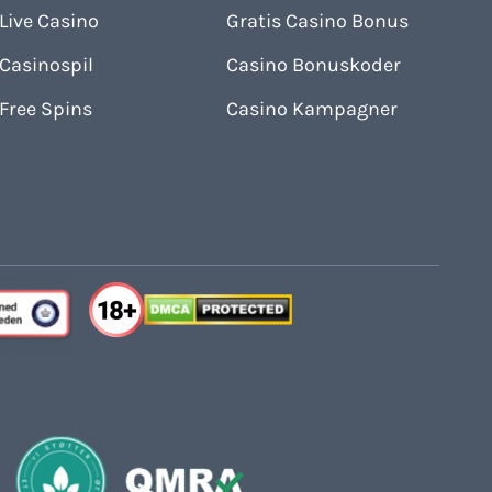
Live Casino
Gratis Casino Bonus
Casinospil
Casino Bonuskoder
Free Spins
Casino Kampagner