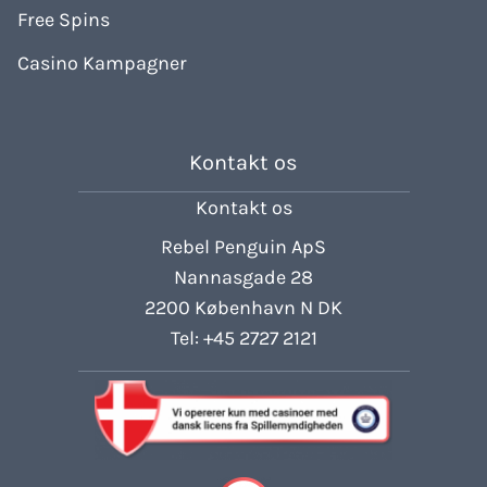
Free Spins
Casino Kampagner
Kontakt os
Kontakt os
Rebel Penguin ApS
Nannasgade 28
2200 København N DK
Tel: +45 2727 2121