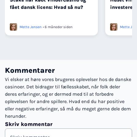
fået dansk licens: Hvad så nu?
investere 
Mette Jensen
• 6 måneder siden
Mette Jen
Kommentarer
Vi elsker at høre vores brugeres oplevelser hos de danske
casinoer. Det bidrager til fællesskabet, når folk deler
deres erfaringer, og er dermed med til at forbedre
oplevelsen for andre spillere. Hvad end du har positive
eller negative erfaringer, så må du meget gerne dele dem
herunder.
Skriv kommentar