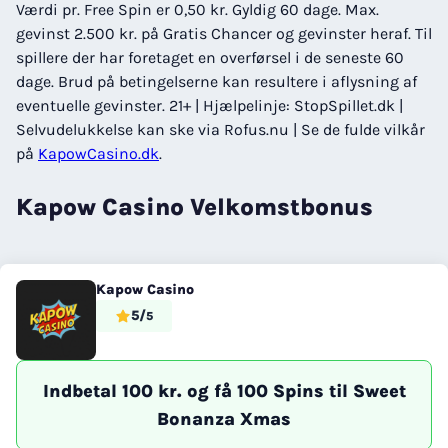
Værdi pr. Free Spin er 0,50 kr. Gyldig 60 dage. Max.
gevinst 2.500 kr. på Gratis Chancer og gevinster heraf. Til
spillere der har foretaget en overførsel i de seneste 60
dage. Brud på betingelserne kan resultere i aflysning af
eventuelle gevinster. 21+ | Hjælpelinje: StopSpillet.dk |
Selvudelukkelse kan ske via Rofus.nu | Se de fulde vilkår
på
KapowCasino.dk
.
Kapow Casino Velkomstbonus
Kapow Casino
5/
5
Indbetal 100 kr. og få 100 Spins til Sweet
Bonanza Xmas