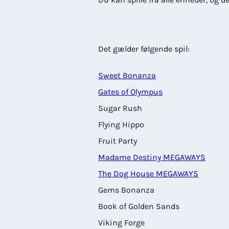
Det gælder følgende spil:
Sweet Bonanza
Gates of Olympus
Sugar Rush
Flying Hippo
Fruit Party
Madame Destiny MEGAWAYS
The Dog House MEGAWAYS
Gems Bonanza
Book of Golden Sands
Viking Forge