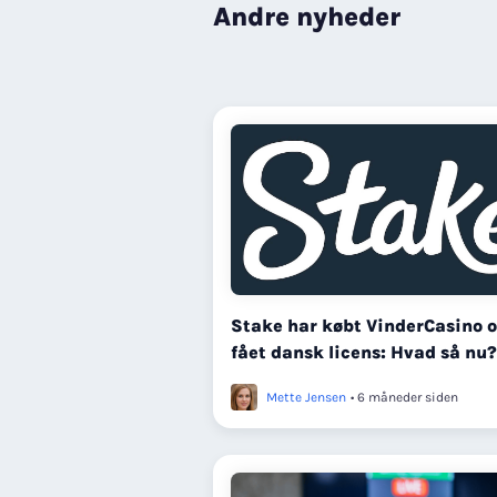
Andre nyheder
Stake har købt VinderCasino 
fået dansk licens: Hvad så nu?
Mette Jensen
• 6 måneder siden