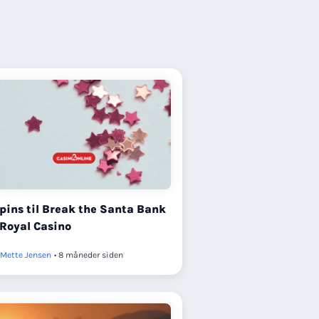
spins til Break the Santa Bank
 Royal Casino
Mette Jensen
• 8 måneder siden