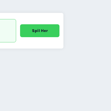
Spil Her