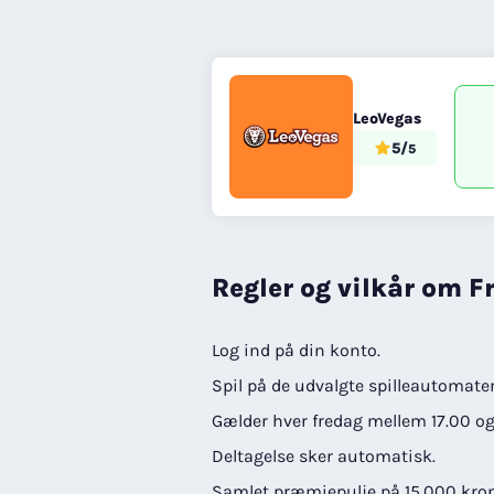
LeoVegas
5/
5
Regler og vilkår om F
Log ind på din konto.
Spil på de udvalgte spilleautomater
Gælder hver fredag mellem 17.00 og
Deltagelse sker automatisk.
Samlet præmiepulje på 15.000 krone