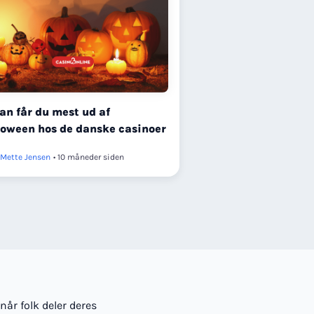
an får du mest ud af
loween hos de danske casinoer
Mette Jensen
• 10 måneder siden
når folk deler deres