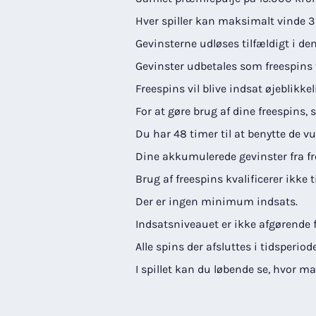
Hver spiller kan maksimalt vinde 
Gevinsterne udløses tilfældigt i de
Gevinster udbetales som freespins 
Freespins vil blive indsat øjeblikke
For at gøre brug af dine freespins, 
Du har 48 timer til at benytte de v
Dine akkumulerede gevinster fra f
Brug af freespins kvalificerer ikke 
Der er ingen minimum indsats.
Indsatsniveauet er ikke afgørende 
Alle spins der afsluttes i tidsperio
I spillet kan du løbende se, hvor m