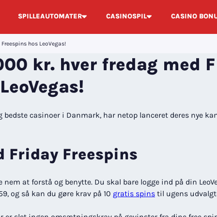
SPILLEAUTOMATER
CASINOSPIL
CASINO BON
ay Freespins hos LeoVegas!
.000 kr. hver fredag med 
 LeoVegas!
e og bedste casinoer i Danmark, har netop lanceret deres nye 
 Friday Freespins
e nem at forstå og benytte. Du skal bare logge ind på din Leo
59, og så kan du gøre krav på 10
gratis spins
til ugens udvalgte
der er slet ingen omsætningskrav på gevinster fra dine free spi