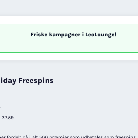
Friske kampagner i LeoLounge!
riday Freespins
.
 22.59.
r fordelt på i alt 500 præmier som udbetales som freespins.