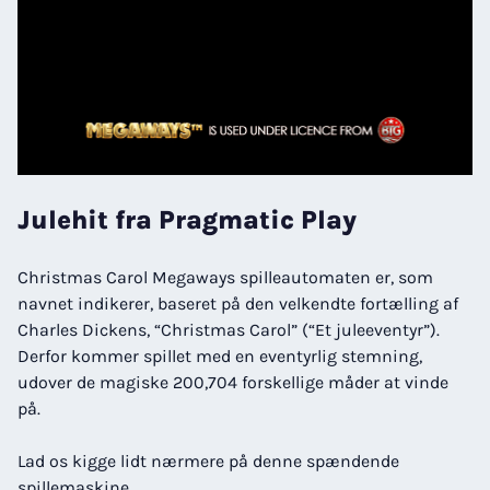
Julehit fra Pragmatic Play
Christmas Carol Megaways spilleautomaten er, som
navnet indikerer, baseret på den velkendte fortælling af
Charles Dickens, “Christmas Carol” (“Et juleeventyr”).
Derfor kommer spillet med en eventyrlig stemning,
udover de magiske 200,704 forskellige måder at vinde
på.
Lad os kigge lidt nærmere på denne spændende
spillemaskine.