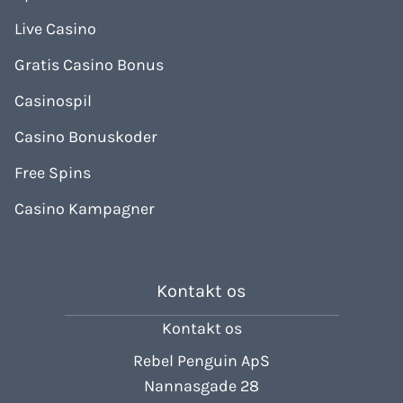
Live Casino
Gratis Casino Bonus
Casinospil
Casino Bonuskoder
Free Spins
Casino Kampagner
Kontakt os
Kontakt os
Rebel Penguin ApS
Nannasgade 28