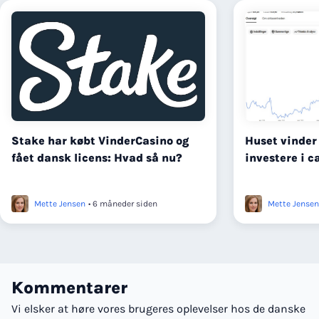
Stake har købt VinderCasino og
Huset vinder
fået dansk licens: Hvad så nu?
investere i 
Mette Jensen
• 6 måneder siden
Mette Jensen
Kommentarer
Vi elsker at høre vores brugeres oplevelser hos de danske