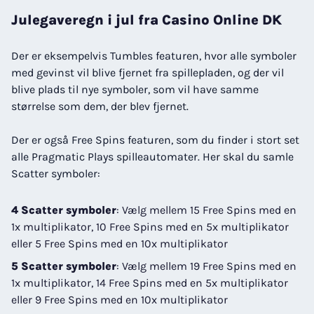
Julegaveregn i jul fra Casino Online DK
Der er eksempelvis Tumbles featuren, hvor alle symboler
med gevinst vil blive fjernet fra spillepladen, og der vil
blive plads til nye symboler, som vil have samme
størrelse som dem, der blev fjernet.
Der er også Free Spins featuren, som du finder i stort set
alle Pragmatic Plays spilleautomater. Her skal du samle
Scatter symboler:
4 Scatter symboler
: Vælg mellem 15 Free Spins med en
1x multiplikator, 10 Free Spins med en 5x multiplikator
eller 5 Free Spins med en 10x multiplikator
5 Scatter symboler
: Vælg mellem 19 Free Spins med en
1x multiplikator, 14 Free Spins med en 5x multiplikator
eller 9 Free Spins med en 10x multiplikator