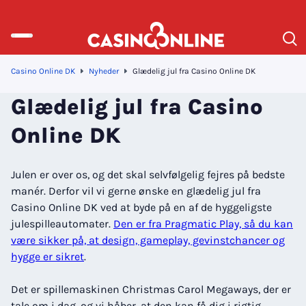
Casino Online DK
Nyheder
Glædelig jul fra Casino Online DK
Glædelig jul fra Casino
Online DK
Julen er over os, og det skal selvfølgelig fejres på bedste
manér. Derfor vil vi gerne ønske en glædelig jul fra
Casino Online DK ved at byde på en af de hyggeligste
julespilleautomater.
Den er fra Pragmatic Play, så du kan
være sikker på, at design, gameplay, gevinstchancer og
hygge er sikret
.
Det er spillemaskinen Christmas Carol Megaways, der er
tale om i dag, og vi håber, at den kan få dig i rigtig