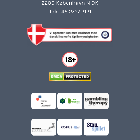
2200 København N DK
Tel: +45 2727 2121