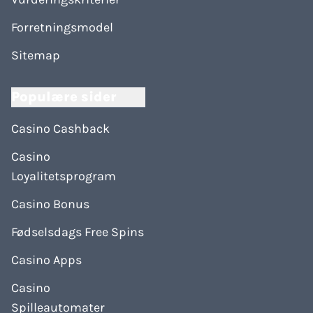
Forretningsmodel
Sitemap
Populære sider
Casino Cashback
Casino
Loyalitetsprogram
Casino Bonus
Fødselsdags Free Spins
Casino Apps
Casino
Spilleautomater