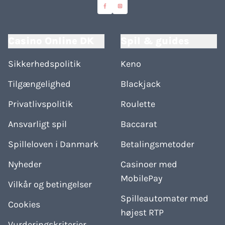
Casino Online DK
Spil & guides
Sikkerhedspolitik
Keno
Tilgængelighed
Blackjack
Privatlivspolitik
Roulette
Ansvarligt spil
Baccarat
Spilleloven i Danmark
Betalingsmetoder
Nyheder
Casinoer med
MobilePay
Vilkår og betingelser
Spilleautomater med
Cookies
højest RTP
Vurderingskriterier