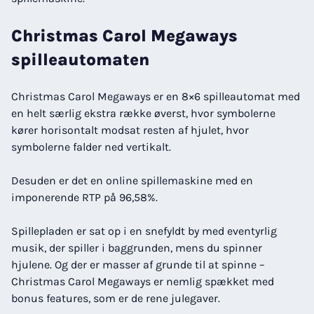
Christmas Carol Megaways
spilleautomaten
Christmas Carol Megaways er en 8×6 spilleautomat med
en helt særlig ekstra række øverst, hvor symbolerne
kører horisontalt modsat resten af hjulet, hvor
symbolerne falder ned vertikalt.
Desuden er det en online spillemaskine med en
imponerende RTP på 96,58%.
Spillepladen er sat op i en snefyldt by med eventyrlig
musik, der spiller i baggrunden, mens du spinner
hjulene. Og der er masser af grunde til at spinne –
Christmas Carol Megaways er nemlig spækket med
bonus features, som er de rene julegaver.