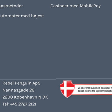
ingsmetoder
Casinoer med MobilePay
automater med højest
Rebel Penguin ApS
Nannasgade 28
2200 København N DK
Tel: +45 2727 2121