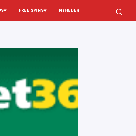
US
FREE SPINS
NYHEDER