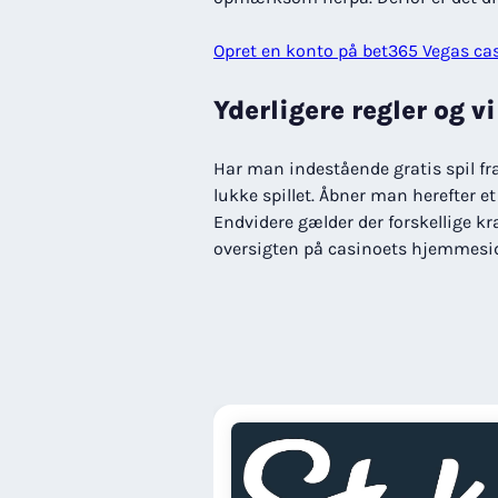
Opret en konto på bet365 Vegas cas
Yderligere regler og v
Har man indestående gratis spil fra t
lukke spillet. Åbner man herefter et 
Endvidere gælder der forskellige krav
oversigten på casinoets hjemmesi