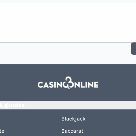
& guides
Blackjack
te
Baccarat