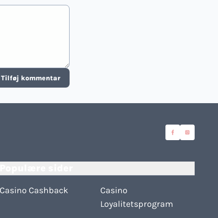
Tilføj kommentar
Populære sider
Casino Cashback
Casino
Loyalitetsprogram