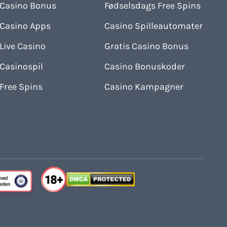
Casino Bonus
Fødselsdags Free Spins
Casino Apps
Casino Spilleautomater
Live Casino
Gratis Casino Bonus
Casinospil
Casino Bonuskoder
Free Spins
Casino Kampagner