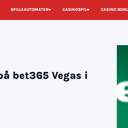
SPILLEAUTOMATER
CASINOSPIL
CASINO BON
 på bet365 Vegas i