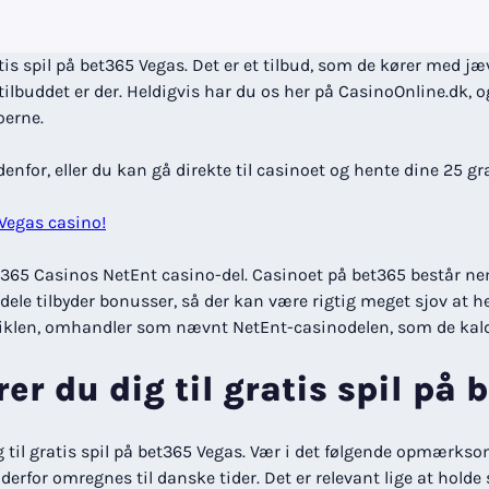
tis spil på bet365 Vegas. Det er et tilbud, som de kører med 
ilbuddet er der. Heldigvis har du os her på CasinoOnline.dk, og
oerne.
for, eller du kan gå direkte til casinoet og hente dine 25 gra
 Vegas casino!
365 Casinos NetEnt casino-del. Casinoet på bet365 består neml
dele tilbyder bonusser, så der kan være rigtig meget sjov at he
tiklen, omhandler som nævnt NetEnt-casinodelen, som de kald
er du dig til gratis spil på
g til gratis spil på bet365 Vegas. Vær i det følgende opmærkso
erfor omregnes til danske tider. Det er relevant lige at holde si