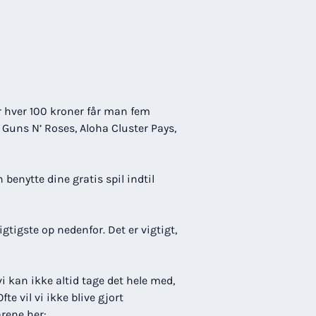
or hver 100 kroner får man fem
e Guns N’ Roses, Aloha Cluster Pays,
benytte dine gratis spil indtil
gtigste op nedenfor. Det er vigtigt,
i kan ikke altid tage det hele med,
e vil vi ikke blive gjort
rene her: