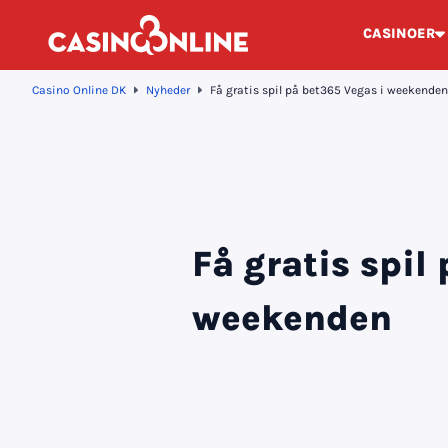
CASINOER
Casino Online DK
Nyheder
Få gratis spil på bet365 Vegas i weekenden
Få gratis spil
weekenden