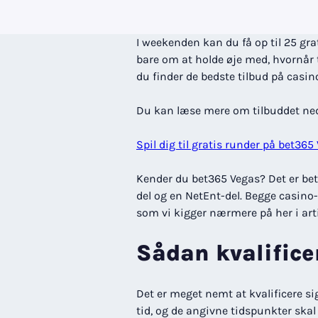
I weekenden kan du få op til 25 gra
bare om at holde øje med, hvornår t
du finder de bedste tilbud på casin
Du kan læse mere om tilbuddet neden
Spil dig til gratis runder på bet365
Kender du bet365 Vegas? Det er bet
del og en NetEnt-del. Begge casino-
som vi kigger nærmere på her i ar
Sådan kvalificer
Det er meget nemt at kvalificere si
tid, og de angivne tidspunkter skal d