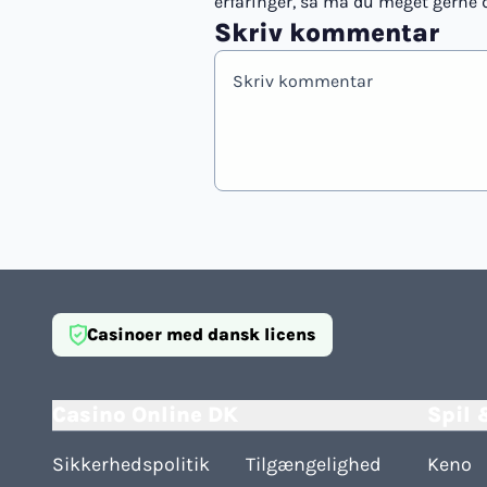
erfaringer, så må du meget gerne 
Skriv kommentar
Casinoer med dansk licens
Casino Online DK
Spil 
Sikkerhedspolitik
Tilgængelighed
Keno