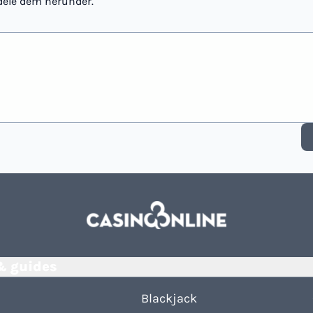
dele dem herunder.
& guides
Blackjack