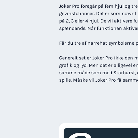
Joker Pro foregår på fem hjul og tr
gevinstchancer. Det er som nævnt w
på 2, 3 eller 4 hjul. De vil aktiver
spændende. Når funktionen aktiveret,
Får du tre af narrehat symbolerne p
Generelt set er Joker Pro ikke den 
grafik og lyd. Men det er alligevel
samme måde som med Starburst, der 
spille. Måske vil Joker Pro få sam