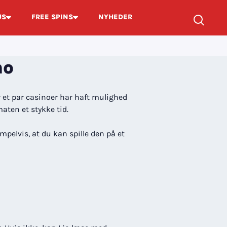
US
FREE SPINS
NYHEDER
no
or et par casinoer har haft mulighed
aten et stykke tid.
mpelvis, at du kan spille den på et