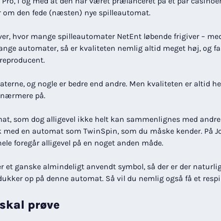
 Pro, i og med at den har været prælanceret på et par casinoer
er om den fede (næsten) nye spilleautomat.
r, hvor mange spilleautomater NetEnt løbende frigiver – med
nge automater, så er kvaliteten nemlig altid meget høj, og fa
areproducent.
materne, og nogle er bedre end andre. Men kvaliteten er altid 
t nærmere på.
omat, som dog alligevel ikke helt kan sammenlignes med andre 
k med en automat som TwinSpin, som du måske kender. På Jok
ele foregår alligevel på en noget anden måde.
r et ganske almindeligt anvendt symbol, så der er der naturligv
et dukker op på denne automat. Så vil du nemlig også få et resp
skal prøve