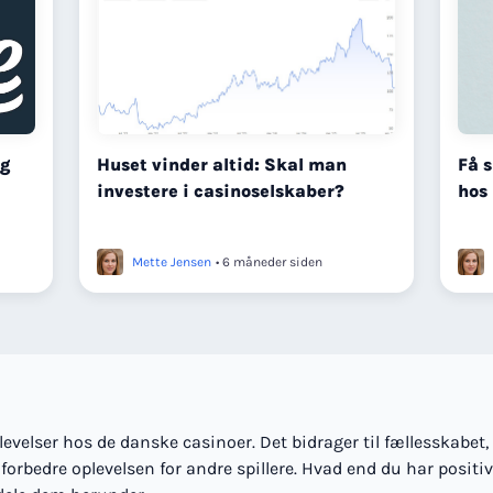
og
Huset vinder altid: Skal man
Få 
investere i casinoselskaber?
hos
Mette Jensen
• 6 måneder siden
levelser hos de danske casinoer. Det bidrager til fællesskabet, 
 forbedre oplevelsen for andre spillere. Hvad end du har positiv