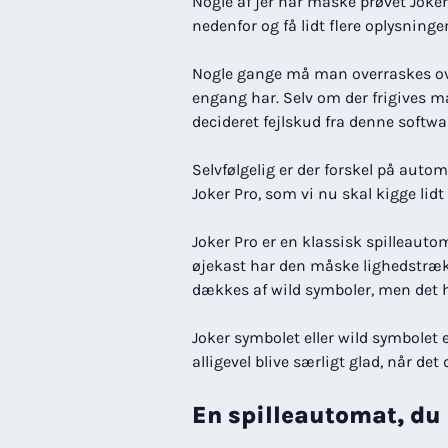
Nogle af jer har måske prøvet Joker
nedenfor og få lidt flere oplysning
Nogle gange må man overraskes ove
engang har. Selv om der frigives ma
decideret fejlskud fra denne softw
Selvfølgelig er der forskel på auto
Joker Pro, som vi nu skal kigge lid
Joker Pro er en klassisk spilleaut
øjekast har den måske lighedstræ
dækkes af wild symboler, men det h
Joker symbolet eller wild symbolet e
alligevel blive særligt glad, når d
En spilleautomat, du 