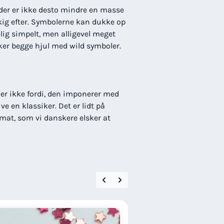
n der er ikke desto mindre en masse
kig efter. Symbolerne kan dukke op
elig simpelt, men alligevel meget
ækker begge hjul med wild symboler.
ler ikke fordi, den imponerer med
e en klassiker. Det er lidt på
omat, som vi danskere elsker at