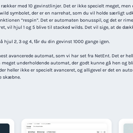
e rækker med 10 gevinstlinjer. Det er ikke specielt meget, me
ild symbolet, der er en narrehat, som du vil holde særligt ud
e funktionen “respin”. Det er automaten bonusspil, og det er rim
 vil hjul 1 og 5 blive til stacked wilds. Det vil sige, at de d
å hjul 2, 3 og 4, får du din gevinst 1000 gange igen.
mest avancerede automat, som vi har set fra NetEnt. Det er hel
 en meget underholdende automat, der godt kunne gå hen og bliv
heller ikke er specielt avanceret, og alligevel er det en aut
me skæbne.