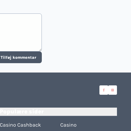
Tilføj kommentar
Populære sider
Casino Cashback
Casino