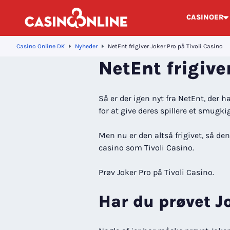
CASINOER
Casino Online DK
Nyheder
NetEnt frigiver Joker Pro på Tivoli Casino
NetEnt frigive
Så er der igen nyt fra NetEnt, der 
for at give deres spillere et smugk
Men nu er den altså frigivet, så den
casino som Tivoli Casino.
Prøv Joker Pro på Tivoli Casino.
Har du prøvet J