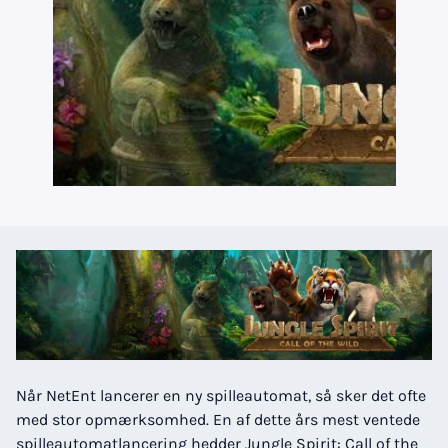
Når NetEnt lancerer en ny spilleautomat, så sker det ofte
med stor opmærksomhed. En af dette års mest ventede
spilleautomatlancering hedder Jungle Spirit: Call of the