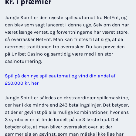
kr. i præmier
Jungle Spirit er den nyeste spilleautomat fra NetEnt, og
den blev som sagt lanceret i denne uge. Selv om den har
været længe ventet, og forventningerne har været store,
så overrasker NetEnt. Man kan fristes til at sige, at de
nærmest traditionen tro overrasker. Du kan prøve den
på Unibet Casino og samtidig være med i en stor
casinoturnering:
Spil på den nye spilleautomat og vind din andel af
250.000 kr. her
Jungle Spirit er således en ekstraordinær spillemaskine,
der har ikke mindre end 243 betalingslinjer. Det betyder,
at der er gevinst på alle mulige kombinationer, hvor ens
3 symboler er at finde fordelt på de 3 første hjul. Det
betyder ofte, at man bliver overrasket over, at der
gemmer sig en gevinst, som man måske ikke lige har