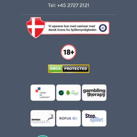
Tel: +45 2727 2121