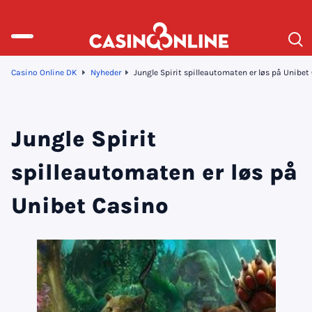
Casino Online DK
Nyheder
Jungle Spirit spilleautomaten er løs på Unibet
Jungle Spirit
spilleautomaten er løs på
Unibet Casino