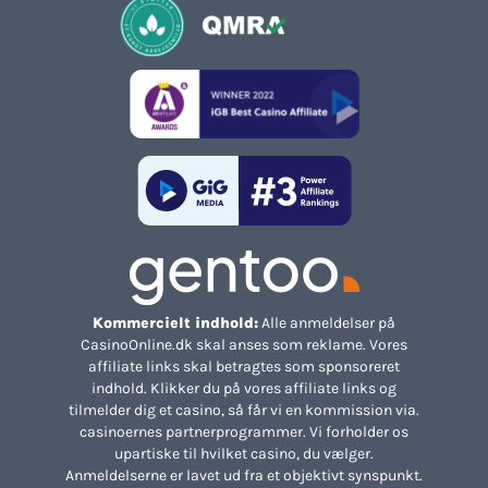
Kommercielt indhold:
Alle anmeldelser på
CasinoOnline.dk skal anses som reklame. Vores
affiliate links skal betragtes som sponsoreret
indhold. Klikker du på vores affiliate links og
tilmelder dig et casino, så får vi en kommission via.
casinoernes partnerprogrammer. Vi forholder os
upartiske til hvilket casino, du vælger.
Anmeldelserne er lavet ud fra et objektivt synspunkt.