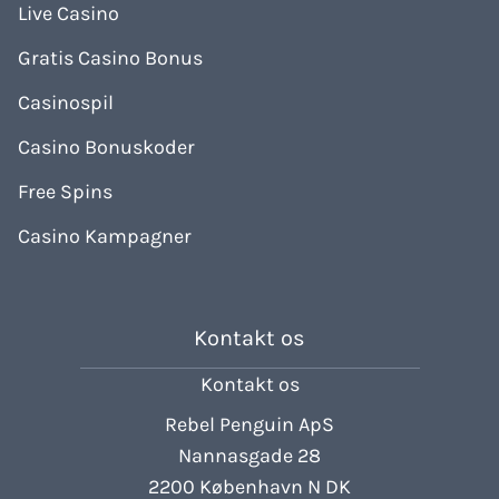
Live Casino
Gratis Casino Bonus
Casinospil
Casino Bonuskoder
Free Spins
Casino Kampagner
Kontakt os
Kontakt os
Rebel Penguin ApS
Nannasgade 28
2200 København N DK