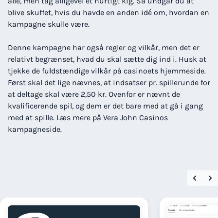
alle, men tag alligevel et hurtigt kig. Så undgår du at
blive skuffet, hvis du havde en anden idé om, hvordan en
kampagne skulle være.
Denne kampagne har også regler og vilkår, men det er
relativt begrænset, hvad du skal sætte dig ind i. Husk at
tjekke de fuldstændige vilkår på casinoets hjemmeside.
Først skal det lige nævnes, at indsatser pr. spillerunde for
at deltage skal være 2,50 kr. Ovenfor er nævnt de
kvalificerende spil, og dem er det bare med at gå i gang
med at spille. Læs mere på Vera John Casinos
kampagneside.