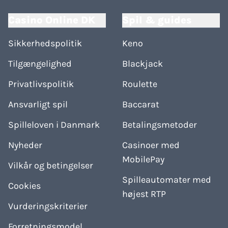
Casino Online DK
Spil & guides
Sikkerhedspolitik
Keno
Tilgængelighed
Blackjack
Privatlivspolitik
Roulette
Ansvarligt spil
Baccarat
Spilleloven i Danmark
Betalingsmetoder
Nyheder
Casinoer med
MobilePay
Vilkår og betingelser
Spilleautomater med
Cookies
højest RTP
Vurderingskriterier
Forretningsmodel