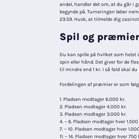
andel, handler det om, at du går i 
begynde på. Turneringen løber nemlig
23:59. Husk, at tilmelde dig casino
Spil og præmie
Du kan spille på hvilket som helst a
spin eller hånd. Det giver for de fl
til mindre end 1 kr. I så fald skal du 
Fordelingen af præmier er som følg
1. Pladsen modtager 6.000 kr.
2. Pladsen modtager 4.000 kr.
3. Pladsen modtager 3.000 kr.
4. – 6. Pladsen modtager hver 1.500 
7. – 10. Pladsen modtager hver 1.000
11. – 14. Pladsen modtager hver 750 