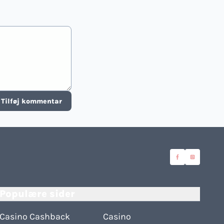
Tilføj kommentar
Populære sider
Casino Cashback
Casino