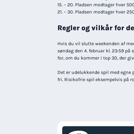
15. – 20. Pladsen modtager hver 500
21. – 30. Pladsen modtager hver 250
Regler og vilkår for 
Hvis du vil slutte weekenden af med 
søndag den 4. februar kl. 23:59 på 
for, om du kommer i top 30, der gi
Det er udelukkende spil med egne pe
fri. Risikofrie spil eksempelvis på 