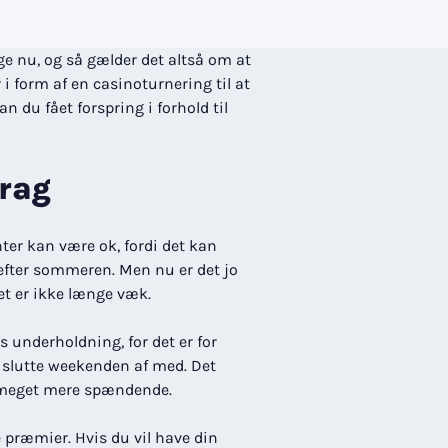
e nu, og så gælder det altså om at
 i form af en casinoturnering til at
 du fået forspring i forhold til
rag
nter kan være ok, fordi det kan
 efter sommeren. Men nu er det jo
det er ikke længe væk.
underholdning, for det er for
at slutte weekenden af med. Det
d meget mere spændende.
e præmier. Hvis du vil have din