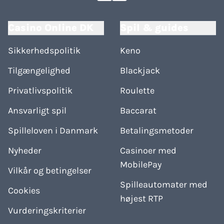
Casino Online DK
Spil & guides
Sikkerhedspolitik
Keno
Tilgængelighed
Blackjack
Privatlivspolitik
Roulette
Ansvarligt spil
Baccarat
Spilleloven i Danmark
Betalingsmetoder
Nyheder
Casinoer med
MobilePay
Vilkår og betingelser
Spilleautomater med
Cookies
højest RTP
Vurderingskriterier