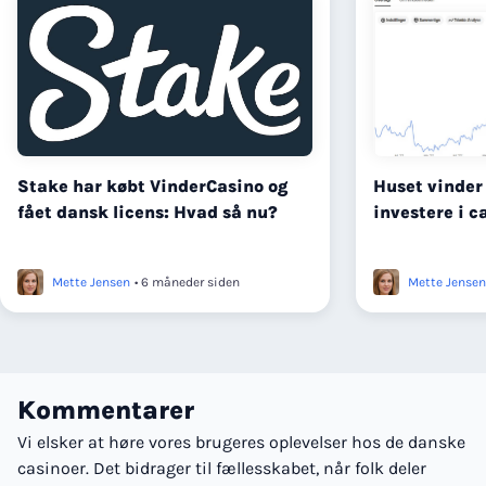
Stake har købt VinderCasino og
Huset vinder
fået dansk licens: Hvad så nu?
investere i 
Mette Jensen
• 6 måneder siden
Mette Jensen
Kommentarer
Vi elsker at høre vores brugeres oplevelser hos de danske
casinoer. Det bidrager til fællesskabet, når folk deler