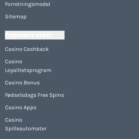
Forretningsmodel
Sitemap
Populære sider
Casino Cashback
Casino
Loyalitetsprogram
Casino Bonus
Fødselsdags Free Spins
Casino Apps
Casino
Spilleautomater