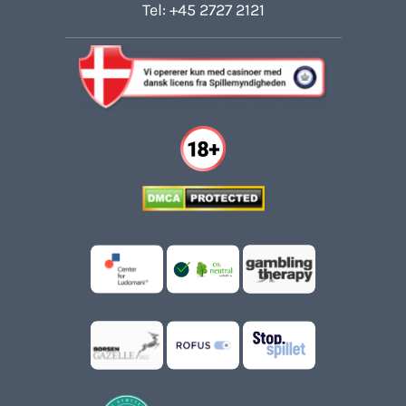
Tel: +45 2727 2121