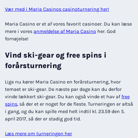
Vær med i Maria Casinos casinoturnering her!
Maria Casino er et af vores favorit casinoer. Du kan læse
mere i vores
anmeldelse af Maria Casino
her. God
fornøjelse!
Vind ski-gear og free spins i
forårsturnering
Lige nu kører Maria Casino en forårsturnering, hvor
temaet er ski-gear. De næste par dage kan du derfor
vinde lækkert ski-gear. Du kan også vinde et hav af
free
spins
, så der et er noget for de fleste. Turneringen er altså
i gang, og du kan spille med helt indtil kl. 23.59 den 5.
april 2017, så der er stadig god tid.
Læs mere om turneringen her