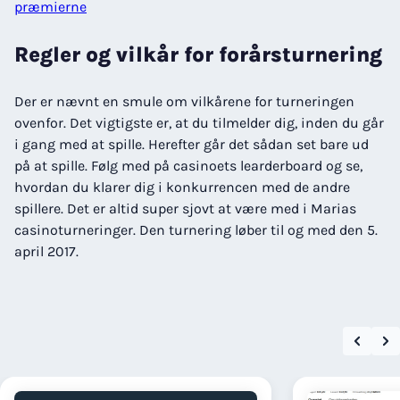
præmierne
Regler og vilkår for forårsturnering
Der er nævnt en smule om vilkårene for turneringen
ovenfor. Det vigtigste er, at du tilmelder dig, inden du går
i gang med at spille. Herefter går det sådan set bare ud
på at spille. Følg med på casinoets learderboard og se,
hvordan du klarer dig i konkurrencen med de andre
spillere. Det er altid super sjovt at være med i Marias
casinoturneringer. Den turnering løber til og med den 5.
april 2017.