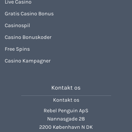
Live Casino
Gratis Casino Bonus
Casinospil
Casino Bonuskoder
Free Spins
Casino Kampagner
Kontakt os
Kontakt os
Rebel Penguin ApS
Nannasgade 28
2200 København N DK