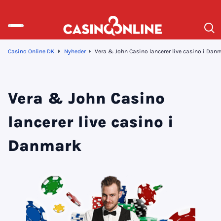
Casino Online DK
Nyheder
Vera & John Casino lancerer live casino i Dan
Vera & John Casino
lancerer live casino i
Danmark