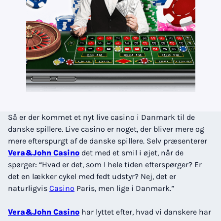
Så er der kommet et nyt live casino i Danmark til de
danske spillere. Live casino er noget, der bliver mere og
mere efterspurgt af de danske spillere. Selv præsenterer
Vera&John Casino
det med et smil i øjet, når de
spørger: “Hvad er det, som I hele tiden efterspørger? Er
det en lækker cykel med fedt udstyr? Nej, det er
naturligvis
Casino
Paris, men lige i Danmark.”
Vera&John Casino
har lyttet efter, hvad vi danskere har