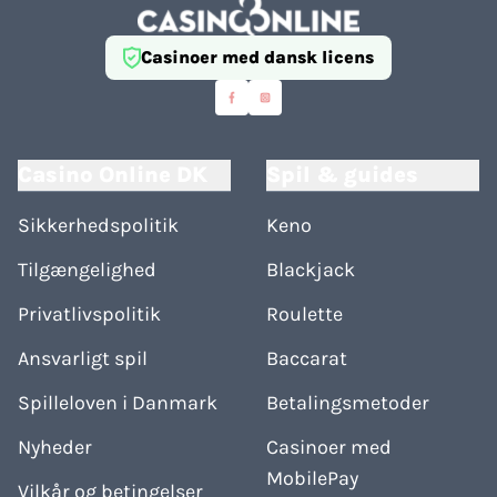
Casinoer med dansk licens
Casino Online DK
Spil & guides
Sikkerhedspolitik
Keno
Tilgængelighed
Blackjack
Privatlivspolitik
Roulette
Ansvarligt spil
Baccarat
Spilleloven i Danmark
Betalingsmetoder
Nyheder
Casinoer med
MobilePay
Vilkår og betingelser