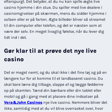
efterspurgt. Det betyder, at du nu kan spille ægte live
casino hjemme i din stue. Du spiller med live dealere i
casinomgivelser på skærmen, mens du sidder hjemme i
sofaen eller er på farten. Ægte billeder bliver så streamet
til din computer eller telefon, og det er næsten som at
være der selv. En meget livagtig følelse, når du lever dig
lidt ind i det.
Gør klar til at prøve det nye live
casino
Det er meget nemt, og du skal ikke i det fine tøj og på en
længere tur for at komme til et landbaseret casino. Du
skal bare læne dig tilbage, slappe af og lægge fødderne
op på skamlen. Tænd din bærbare eller din tablet eller
mobil og gå i gang med at placere dine indsatser på
Vera&John Casinos
nye live casino. Nemmere bliver det
ikke, samtidig med at du vil blive overrasket over, hvor