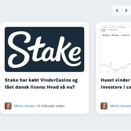
Stake har købt VinderCasino og
Huset vinder
fået dansk licens: Hvad så nu?
investere i 
Mette Jensen
• 6 måneder siden
Mette Jensen