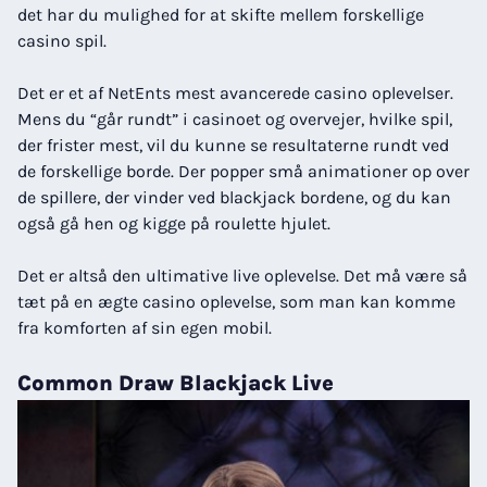
det har du mulighed for at skifte mellem forskellige
casino spil.
Det er et af NetEnts mest avancerede casino oplevelser.
Mens du “går rundt” i casinoet og overvejer, hvilke spil,
der frister mest, vil du kunne se resultaterne rundt ved
de forskellige borde. Der popper små animationer op over
de spillere, der vinder ved blackjack bordene, og du kan
også gå hen og kigge på roulette hjulet.
Det er altså den ultimative live oplevelse. Det må være så
tæt på en ægte casino oplevelse, som man kan komme
fra komforten af sin egen mobil.
Common Draw Blackjack Live