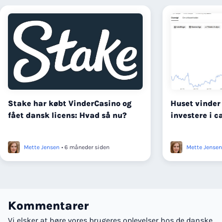
Stake har købt VinderCasino og
Huset vinder
fået dansk licens: Hvad så nu?
investere i 
Mette Jensen
• 6 måneder siden
Mette Jensen
Kommentarer
Vi elsker at høre vores brugeres oplevelser hos de danske