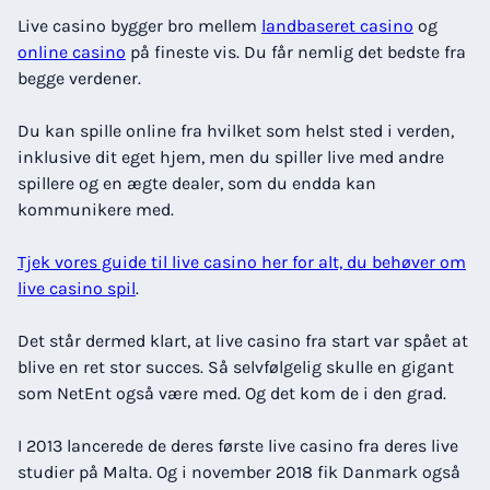
Live casino bygger bro mellem
landbaseret casino
og
online casino
på fineste vis. Du får nemlig det bedste fra
begge verdener.
Du kan spille online fra hvilket som helst sted i verden,
inklusive dit eget hjem, men du spiller live med andre
spillere og en ægte dealer, som du endda kan
kommunikere med.
Tjek vores guide til live casino her for alt, du behøver om
live casino spil
.
Det står dermed klart, at live casino fra start var spået at
blive en ret stor succes. Så selvfølgelig skulle en gigant
som NetEnt også være med. Og det kom de i den grad.
I 2013 lancerede de deres første live casino fra deres live
studier på Malta. Og i november 2018 fik Danmark også