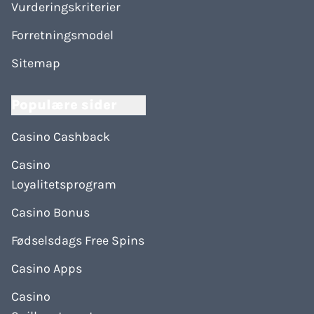
Vurderingskriterier
Forretningsmodel
Sitemap
Populære sider
Casino Cashback
Casino
Loyalitetsprogram
Casino Bonus
Fødselsdags Free Spins
Casino Apps
Casino