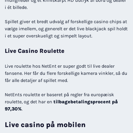
muligheder og et knivskarpt HD udtryk af bord og dealer
i ét billede.
Spillet giver et bredt udvalg af forskellige casino chips at
vælge imellem, og generelt er det live blackjack spil holdt
i et super overskueligt og simpelt layout.
Live Casino Roulette
Live roulette hos NetEnt er super godt til live dealer
fansene. Her får du flere forskellige kamera vinkler, så du
får alle detaljer af spillet med.
NetEnts roulette er baseret på regler fra europæisk
roulette, og det har en
tilbagebetalingsprocent på
97,30%
.
Live casino på mobilen