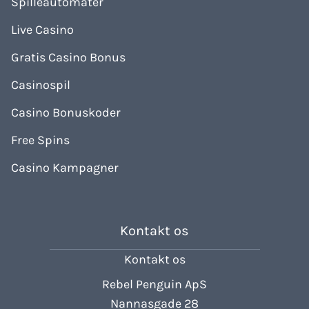
Spilleautomater
Live Casino
Gratis Casino Bonus
Casinospil
Casino Bonuskoder
Free Spins
Casino Kampagner
Kontakt os
Kontakt os
Rebel Penguin ApS
Nannasgade 28