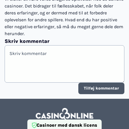
casinoer. Det bidrager til fællesskabet, når folk deler
deres erfaringer, og er dermed med til at forbedre
oplevelsen for andre spillere. Hvad end du har positive
eller negative erfaringer, så må du meget gerne dele dem
herunder.
Skriv kommentar
Tilføj kommentar
Casinoer med dansk licens