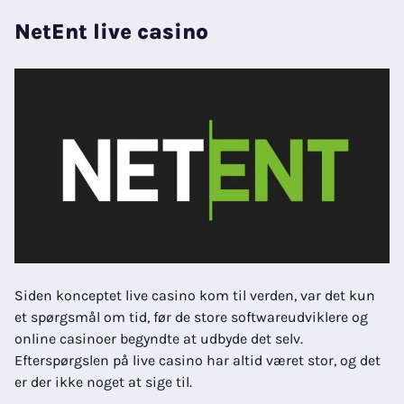
NetEnt live casino
Siden konceptet live casino kom til verden, var det kun
et spørgsmål om tid, før de store softwareudviklere og
online casinoer begyndte at udbyde det selv.
Efterspørgslen på live casino har altid været stor, og det
er der ikke noget at sige til.