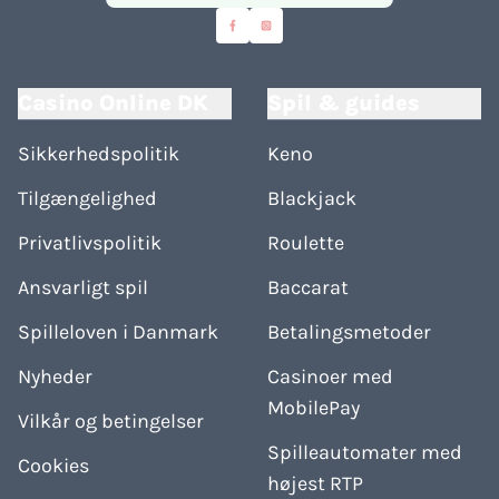
Casino Online DK
Spil & guides
Sikkerhedspolitik
Keno
Tilgængelighed
Blackjack
Privatlivspolitik
Roulette
Ansvarligt spil
Baccarat
Spilleloven i Danmark
Betalingsmetoder
Nyheder
Casinoer med
MobilePay
Vilkår og betingelser
Spilleautomater med
Cookies
højest RTP