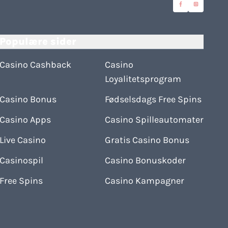
Populære sider
Casino Cashback
Casino
Loyalitetsprogram
Casino Bonus
Fødselsdags Free Spins
Casino Apps
Casino Spilleautomater
Live Casino
Gratis Casino Bonus
Casinospil
Casino Bonuskoder
Free Spins
Casino Kampagner