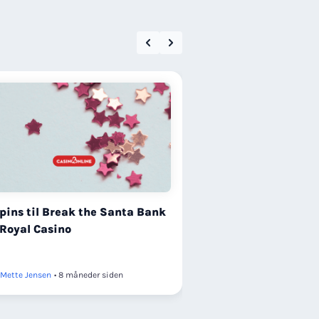
spins til Break the Santa Bank
Spilpakke 1 skal si
 Royal Casino
ansvarligt spilmar
Mette Jensen
• 8 måneder siden
Mette Jensen
• 9 mån