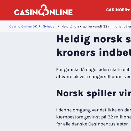
CASINOER
Casino Online DK
Nyheder
Heldig norsk spiller vandt 32 millioner på 
Heldig norsk s
kroners indbe
For ganske få dage siden skete det
at være blevet mangemillionær ved 
Norsk spiller vi
I denne omgang var det ikke en dan
kæmpestore gevinst på 32 millioner
for alle danske Casinoentusiaster.