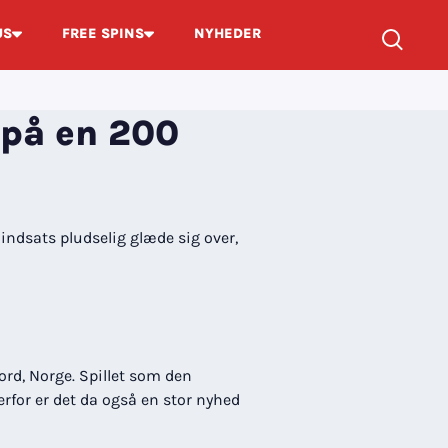
US
FREE SPINS
NYHEDER
 på en 200
indsats pludselig glæde sig over,
ord, Norge. Spillet som den
rfor er det da også en stor nyhed