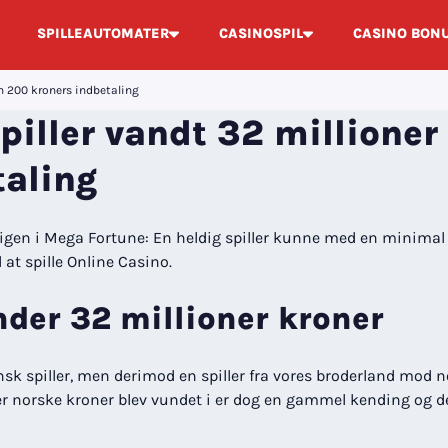
SPILLEAUTOMATER
CASINOSPIL
CASINO BON
en 200 kroners indbetaling
piller vandt 32 millioner
taling
 igen i Mega Fortune: En heldig spiller kunne med en minimal 
at spille Online Casino.
nder 32 millioner kroner
sk spiller, men derimod en spiller fra vores broderland mod n
 norske kroner blev vundet i er dog en gammel kending og de