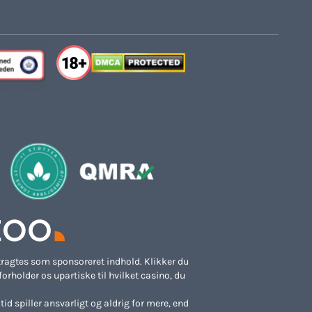
tragtes som sponsoreret indhold. Klikker du
orholder os upartiske til hvilket casino, du
tid spiller ansvarligt og aldrig for mere, end