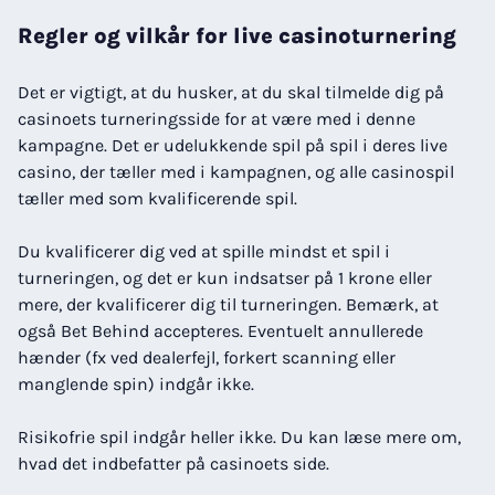
Regler og vilkår for live casinoturnering
Det er vigtigt, at du husker, at du skal tilmelde dig på
casinoets turneringsside for at være med i denne
kampagne. Det er udelukkende spil på spil i deres live
casino, der tæller med i kampagnen, og alle casinospil
tæller med som kvalificerende spil.
Du kvalificerer dig ved at spille mindst et spil i
turneringen, og det er kun indsatser på 1 krone eller
mere, der kvalificerer dig til turneringen. Bemærk, at
også Bet Behind accepteres. Eventuelt annullerede
hænder (fx ved dealerfejl, forkert scanning eller
manglende spin) indgår ikke.
Risikofrie spil indgår heller ikke. Du kan læse mere om,
hvad det indbefatter på casinoets side.