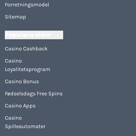
Forretningsmodel
Sitemap
Populære sider
Casino Cashback
Casino
Loyalitetsprogram
Casino Bonus
Fødselsdags Free Spins
Casino Apps
Casino
Spilleautomater