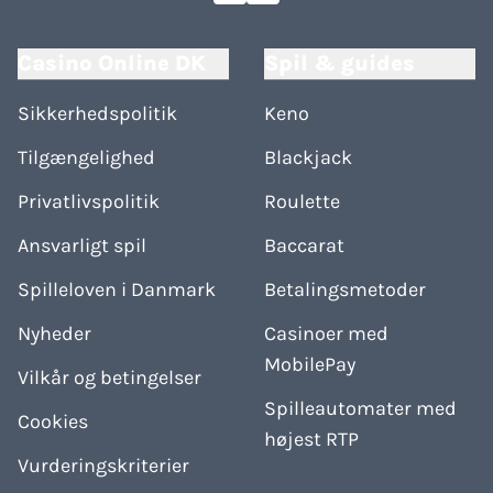
Casino Online DK
Spil & guides
Sikkerhedspolitik
Keno
Tilgængelighed
Blackjack
Privatlivspolitik
Roulette
Ansvarligt spil
Baccarat
Spilleloven i Danmark
Betalingsmetoder
Nyheder
Casinoer med
MobilePay
Vilkår og betingelser
Spilleautomater med
Cookies
højest RTP
Vurderingskriterier