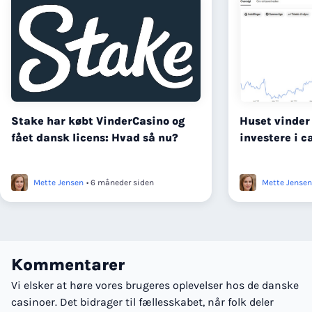
Stake har købt VinderCasino og
Huset vinder
fået dansk licens: Hvad så nu?
investere i 
Mette Jensen
• 6 måneder siden
Mette Jensen
Kommentarer
Vi elsker at høre vores brugeres oplevelser hos de danske
casinoer. Det bidrager til fællesskabet, når folk deler