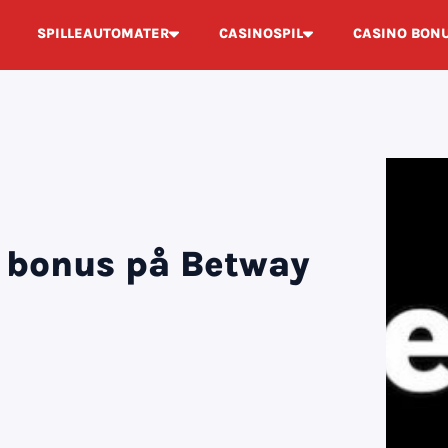
SPILLEAUTOMATER
CASINOSPIL
CASINO BON
 bonus på Betway