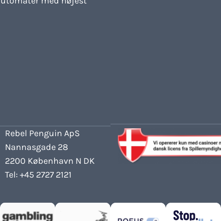
automater med højest
Rebel Penguin ApS
Nannasgade 28
2200 København N DK
Tel: +45 2727 2121