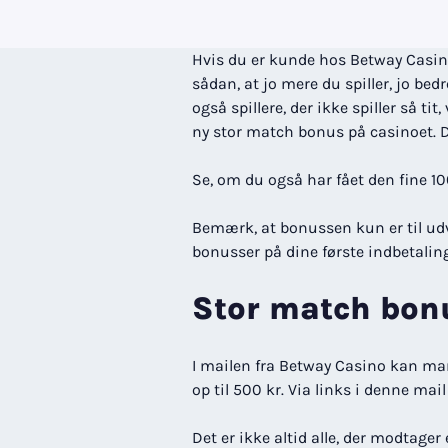
Hvis du er kunde hos Betway Casino,
sådan, at jo mere du spiller, jo be
også spillere, der ikke spiller så 
ny stor match bonus på casinoet. D
Se, om du også har fået den fine 
Bemærk, at bonussen kun er til udval
bonusser på dine første indbetalin
Stor match bonu
I mailen fra Betway Casino kan m
op til 500 kr. Via links i denne mai
Det er ikke altid alle, der modtager