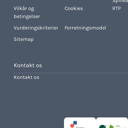
Spille
Vilkår og
Cookies
RTP
betingelser
Vurderingskriterier
Forretningsmodel
Sitemap
Kontakt os
Kontakt os