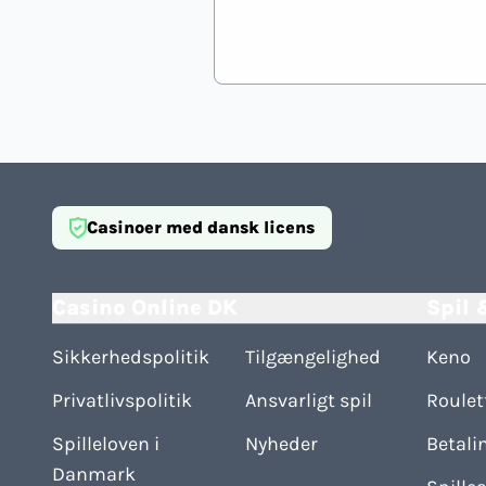
Casinoer med dansk licens
Casino Online DK
Spil 
Sikkerhedspolitik
Tilgængelighed
Keno
Privatlivspolitik
Ansvarligt spil
Roulet
Spilleloven i
Nyheder
Betal
Danmark