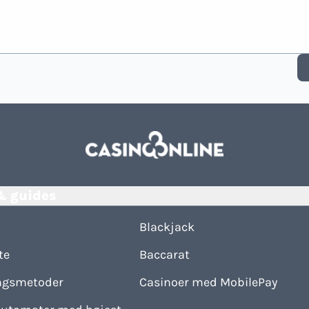
& guides
Blackjack
te
Baccarat
ingsmetoder
Casinoer med MobilePay