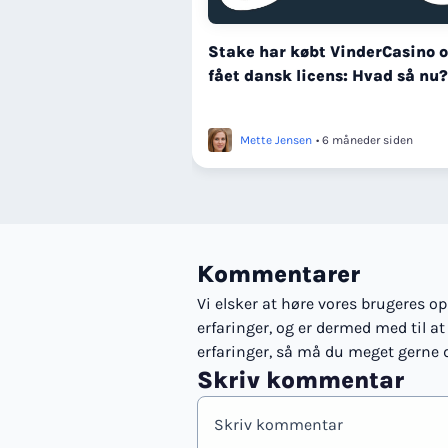
li og august 2025
Stake har købt VinderCasino 
fået dansk licens: Hvad så nu?
12 måneder siden
Mette Jensen
• 6 måneder siden
Kommentarer
Vi elsker at høre vores brugeres op
erfaringer, og er dermed med til at
erfaringer, så må du meget gerne 
Skriv kommentar