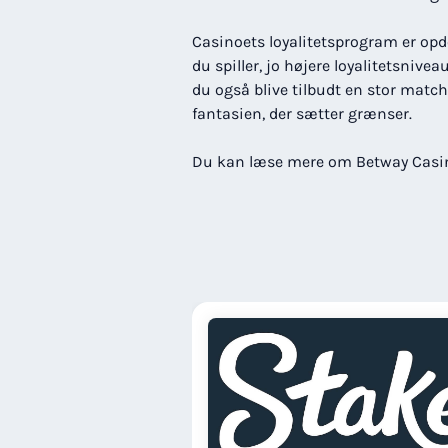
Casinoets loyalitetsprogram er opdel
du spiller, jo højere loyalitetsnive
du også blive tilbudt en stor mat
fantasien, der sætter grænser.
Du kan læse mere om Betway Casin