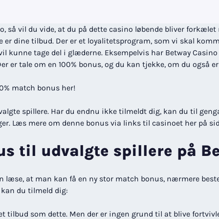
 så vil du vide, at du på dette casino løbende bliver forkælet 
dre er dine tilbud. Der er et loyalitetsprogram, som vi skal k
tit, vil kunne tage del i glæderne. Eksempelvis har Betway Cas
er er tale om en 100% bonus, og du kan tjekke, om du også er 
100% match bonus her!
gte spillere. Har du endnu ikke tilmeldt dig, kan du til gengæl
ger. Læs mere om denne bonus via links til casinoet her på si
s til udvalgte spillere på 
an læse, at man kan få en ny stor match bonus, nærmere bes
l kan du tilmeld dig:
 et tilbud som dette. Men der er ingen grund til at blive fortv