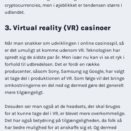
cryptocurrencies, men i øjeblikket er tendensen større i
udlandet.
3. Virtual reality (VR) casinoer
Når man snakker om udviklingen i online casinospil, så
er det umuligt at komme udenom VR. Teknologien har
spredt sig de sidste par år. Men især nu kan vi se et ryk i
forhold til udbredelsen. Det er fordi en række
producenter, såsom Sony, Samsung og Google, har valgt
at tage del i produktionen af VR. Som følge vil det bringe
omkostningerne en del ned og dermed gøre det generelt
mere tilgængeligt.
Desuden ser man også at de headsets, der skal bruges
for at kunne tage del i VR, er blevet mere overkommelige.
Det har også betydning på tilgængeligheden, da folk så
har bedre mulighed for at anskaffe sig et. Og dermed