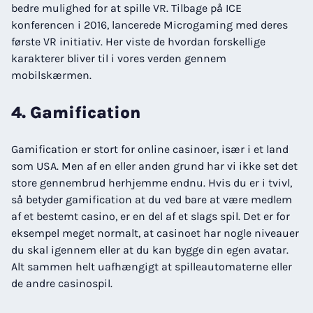
bedre mulighed for at spille VR. Tilbage på ICE
konferencen i 2016, lancerede Microgaming med deres
første VR initiativ. Her viste de hvordan forskellige
karakterer bliver til i vores verden gennem
mobilskærmen.
4. Gamification
Gamification er stort for online casinoer, især i et land
som USA. Men af en eller anden grund har vi ikke set det
store gennembrud herhjemme endnu. Hvis du er i tvivl,
så betyder gamification at du ved bare at være medlem
af et bestemt casino, er en del af et slags spil. Det er for
eksempel meget normalt, at casinoet har nogle niveauer
du skal igennem eller at du kan bygge din egen avatar.
Alt sammen helt uafhængigt at spilleautomaterne eller
de andre casinospil.