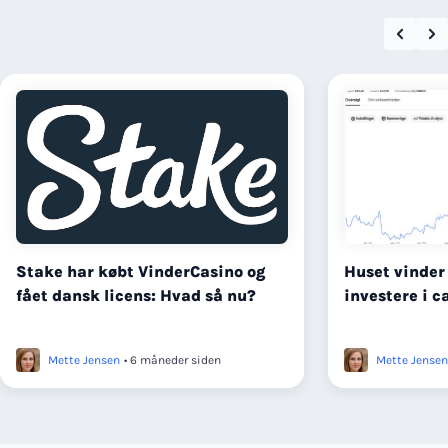
Stake har købt VinderCasino og
Huset vinder
fået dansk licens: Hvad så nu?
investere i 
Mette Jensen
• 6 måneder siden
Mette Jensen