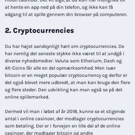
at hente en app ned på din telefon, og ikke kan få
adgang til at spille gennem din browser på computeren.
2. Cryptocurrencies
Du har højst sandsynligt hørt om cryptocurrencies. De
har nemlig det seneste stykke ikke været til at undgå i
diverse nyhedsmedier. Valuta som Etherium, Dash og
Alt-Coins får alle en del opmærksomhed. Men især
bitcoin er en meget populær cryptocurrency og derfor er
det også blevet mere udbredt, at man kan bruge den flere
og flere steder. Den udvikling kan man også se på det
online spillemarked.
Dermed vil man i løbet af år 2018, kunne se et stigende
antal i online casinoer, der modtager cryptocurrencies
som betaling. Der er i forvejen en lille del af de online
casinoer, der modtager bitcoin og andre