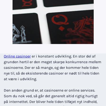
Online casinoer
er i konstant udvikling. En stor del af
grunden hertil er den meget skarpe konkurrence mellem
casinoerne. Der er så mange, og der kommer hele tiden
nye til, så de eksisterende casinoer er nødt til hele tiden
at være i udvikling.
Den anden grund er, at casinoerne er online services.
Som du nok ved, så går det generelt altid rigtig hurtigt
på internettet. Der bliver hele tiden tilføjet nyt indhold,