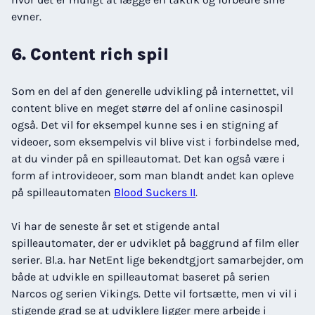
evner.
6. Content rich spil
Som en del af den generelle udvikling på internettet, vil
content blive en meget større del af online casinospil
også. Det vil for eksempel kunne ses i en stigning af
videoer, som eksempelvis vil blive vist i forbindelse med,
at du vinder på en spilleautomat. Det kan også være i
form af introvideoer, som man blandt andet kan opleve
på spilleautomaten
Blood Suckers II
.
Vi har de seneste år set et stigende antal
spilleautomater, der er udviklet på baggrund af film eller
serier. Bl.a. har NetEnt lige bekendtgjort samarbejder, om
både at udvikle en spilleautomat baseret på serien
Narcos og serien Vikings. Dette vil fortsætte, men vi vil i
stigende grad se at udviklere ligger mere arbejde i