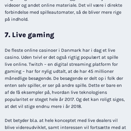
videoer og andet online materiale. Det vil være i direkte
forbindelse med spilleautomater, så de bliver mere rige
på indhold.
7. Live gaming
De fleste online casinoer i Danmark har i dag et live
casino. Uden tvivl er det også rigtig populært at spille
live online. Twitch – en digital streaming platform for
gaming – har for nylig udtalt, at de har 45 millioner
månedlige besøgende. De besøgende er delt op i folk der
enten selv spiller, er ser på andre spille. Dette er bare en
af de få eksempler på, hvordan live teknologiens
popularitet er steget hele år 2017. Og det kan roligt siges,
at det vil stige endnu mere i år 2018.
Det betyder bl.a. at hele konceptet med live dealers vil
blive videreudviklet, samt interessen vil fortsætte med at