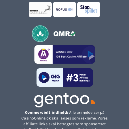
Kommercielt indhold:
Alle anmeldelser på
CasinoOnline.dk skal anses som reklame. Vores
affiliate links skal betragtes som sponsoreret