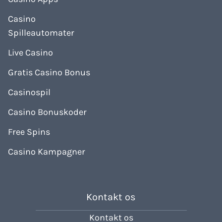
Casino
Spilleautomater
Live Casino
Gratis Casino Bonus
Casinospil
Casino Bonuskoder
Free Spins
Casino Kampagner
Kontakt os
Kontakt os