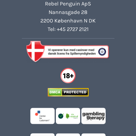
Rebel Penguin ApS
Nannasgade 28
2200 København N DK
Tel: +45 2727 2121