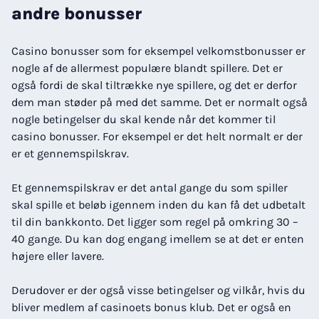
andre bonusser
Casino bonusser som for eksempel velkomstbonusser er
nogle af de allermest populære blandt spillere. Det er
også fordi de skal tiltrække nye spillere, og det er derfor
dem man støder på med det samme. Det er normalt også
nogle betingelser du skal kende når det kommer til
casino bonusser. For eksempel er det helt normalt er der
er et gennemspilskrav.
Et gennemspilskrav er det antal gange du som spiller
skal spille et beløb igennem inden du kan få det udbetalt
til din bankkonto. Det ligger som regel på omkring 30 –
40 gange. Du kan dog engang imellem se at det er enten
højere eller lavere.
Derudover er der også visse betingelser og vilkår, hvis du
bliver medlem af casinoets bonus klub. Det er også en