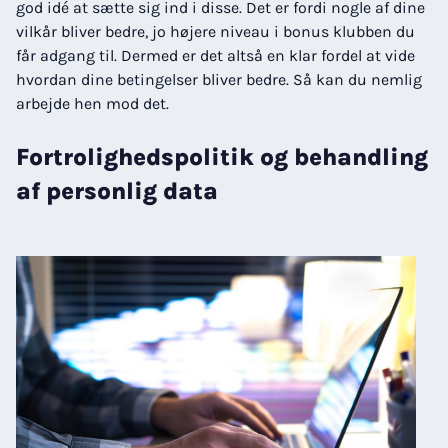
god idé at sætte sig ind i disse. Det er fordi nogle af dine
vilkår bliver bedre, jo højere niveau i bonus klubben du
får adgang til. Dermed er det altså en klar fordel at vide
hvordan dine betingelser bliver bedre. Så kan du nemlig
arbejde hen mod det.
Fortrolighedspolitik og behandling
af personlig data