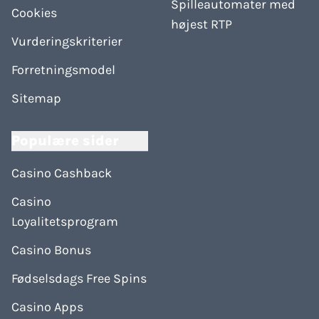
Spilleautomater med
Cookies
højest RTP
Vurderingskriterier
Forretningsmodel
Sitemap
Populære sider
Casino Cashback
Casino
Loyalitetsprogram
Casino Bonus
Fødselsdags Free Spins
Casino Apps