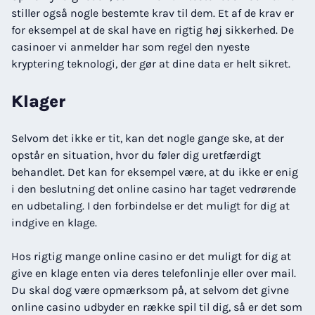
stiller også nogle bestemte krav til dem. Et af de krav er
for eksempel at de skal have en rigtig høj sikkerhed. De
casinoer vi anmelder har som regel den nyeste
kryptering teknologi, der gør at dine data er helt sikret.
Klager
Selvom det ikke er tit, kan det nogle gange ske, at der
opstår en situation, hvor du føler dig uretfærdigt
behandlet. Det kan for eksempel være, at du ikke er enig
i den beslutning det online casino har taget vedrørende
en udbetaling. I den forbindelse er det muligt for dig at
indgive en klage.
Hos rigtig mange online casino er det muligt for dig at
give en klage enten via deres telefonlinje eller over mail.
Du skal dog være opmærksom på, at selvom det givne
online casino udbyder en række spil til dig, så er det som