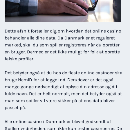
Dette afsnit fortæller dig om hvordan det online casino
behandler alle dine data. Da Danmark er et reguleret
marked, skal du som spiller registreres når du opretter
en bruger. Dermed er det ikke muligt for folk at oprette
falske profiler.
Det betyder også at du hos de fleste online casinoer skal
bruge NemID for at logge ind. Derudover er det også
mange gange nødvendigt at oplyse din adresse og dit
fulde navn. Det er helt normalt, men det betyder også at
man som spiller vil være sikker på at ens data bliver
passet på.
Alle online casino i Danmark er blevet godkendt af
Spillemyndigheden, som ikke kun tester casinoerne. De